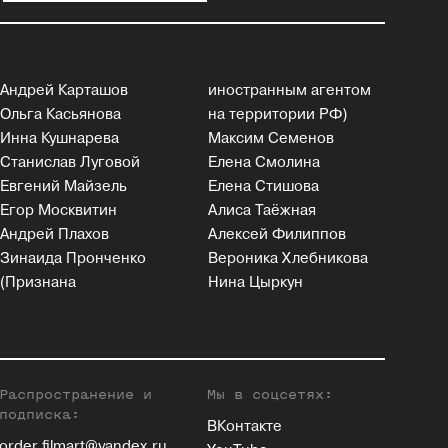
Андрей Карташов
иностранным агентом
Ольга Касьянова
на территории РФ)
Инна Кушнарева
Максим Семенов
Станислав Луговой
Елена Смолина
Евгений Майзель
Елена Стишова
Егор Москвитин
Алиса Таёжная
Андрей Плахов
Алексей Филиппов
Зинаида Пронченко
Вероника Хлебникова
(Признана
Нина Цыркун
Распространение и
Мы в соцсетях:
подписка:
ВКонтакте
order.filmart@yandex.ru