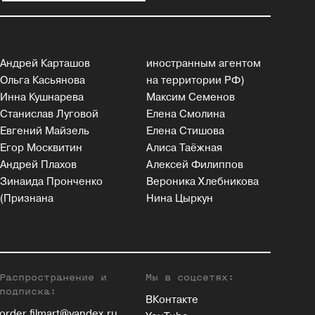
Андрей Карташов
иностранным агентом
Ольга Касьянова
на территории РФ)
Инна Кушнарева
Максим Семенов
Станислав Луговой
Елена Смолина
Евгений Майзель
Елена Стишова
Егор Москвитин
Алиса Таёжная
Андрей Плахов
Алексей Филиппов
Зинаида Пронченко
Вероника Хлебникова
(Признана
Нина Цыркун
Распространение и
Мы в соцсетях:
подписка:
ВКонтакте
order.filmart@yandex.ru