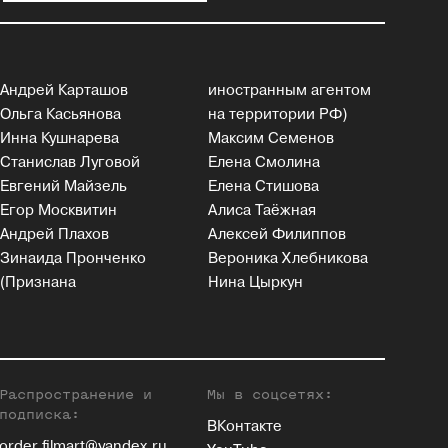
Андрей Карташов
иностранным агентом
Ольга Касьянова
на территории РФ)
Инна Кушнарева
Максим Семенов
Станислав Луговой
Елена Смолина
Евгений Майзель
Елена Стишова
Егор Москвитин
Алиса Таёжная
Андрей Плахов
Алексей Филиппов
Зинаида Пронченко
Вероника Хлебникова
(Признана
Нина Цыркун
Распространение и
Мы в соцсетях:
подписка:
ВКонтакте
order.filmart@yandex.ru