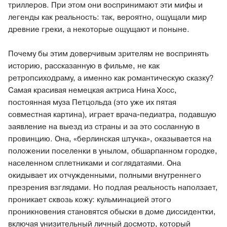
триллеров. При этом они воспринимают эти мифы и
легенды как реальность: так, вероятно, ощущали мир
древние греки, а некоторые ощущают и поныне.
Почему бы этим доверчивым зрителям не воспринять
историю, рассказанную в фильме, не как
ретропсиходраму, а именно как романтическую сказку?
Самая красивая немецкая актриса Нина Хосс,
постоянная муза Петцольда (это уже их пятая
совместная картина), играет врача-педиатра, подавшую
заявление на выезд из страны и за это сосланную в
провинцию. Она, «берлинская штучка», оказывается на
положении поселенки в унылом, обшарпанном городке,
населенном сплетниками и соглядатаями. Она
окидывает их отчужденными, полными внутреннего
презрения взглядами. Но подлая реальность наползает,
проникает сквозь кожу: кульминацией этого
проникновения становятся обыски в доме диссидентки,
включая унизительный личный досмотр, который