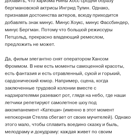
добавить, что харизма Нины Хосс сродни образу
бергмановской актрисы Ингрид Тулин. Однако,
признавая достоинства актеров, всюду приходится
добавлять знак минус. Минус Хоукс, минус Фассбиндер,
минус Бергман. Потому что большой режиссуры
Петцольд, прекрасно владеющий ремеслом,
предложить не может.
Да, фильм элегантно снят оператором Хансом
Фроммом. В нем есть моменты самоценной красоты,
есть фантазия и есть отравленный, сухой и горький,
сардонический юмор. Например, сцена, когда
заключенные трудовой колонии вместе с
надзирателями разевают рот, глядя на небо, где наши
летчики репетируют самолетное шоу под
аккомпанемент «Катюши» (именно в этот момент
непокорная Стелла сбегает от своих мучителей). Однако
этого мало, чтобы сплавить воедино сказку и быль,
мелодраму и докудраму: каждая живет по своим