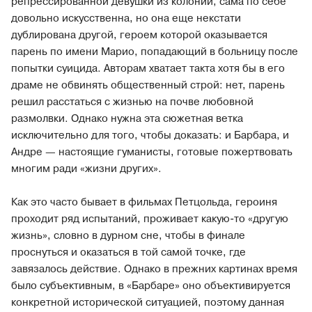
репрессированной девушки из колонии, сама по себе
довольно искусственна, но она еще некстати
дублирована другой, героем которой оказывается
парень по имени Марио, попадающий в больницу после
попытки суицида. Авторам хватает такта хотя бы в его
драме не обвинять общественный строй: нет, парень
решил расстаться с жизнью на почве любовной
размолвки. Однако нужна эта сюжетная ветка
исключительно для того, чтобы доказать: и Барбара, и
Андре — настоящие гуманисты, готовые пожертвовать
многим ради «жизни других».
Как это часто бывает в фильмах Петцольда, героиня
проходит ряд испытаний, проживает какую-то «другую
жизнь», словно в дурном сне, чтобы в финале
проснуться и оказаться в той самой точке, где
завязалось действие. Однако в прежних картинах время
было субъективным, в «Барбаре» оно объективируется
конкретной исторической ситуацией, поэтому данная