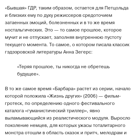
«Бывшая» ГДР, таким образом, остается для Петцольда
и близких ему по духу режиссеров средоточием
затаенных эмоций, болезненных и в то же время
ностальгических. Это — то самое прошлое, которое
мучит и не отпускает, заполняя внутреннюю пустоту
текущего момента. То самое, о котором писала классик
гэдээровской литературы Анна Зегерс:
«Теряя прошлое, ты никогда не обретешь
будущее».
В то же самое время «Барбара» растет из серии, начало
которой положила «Жизнь других» (2006) — фильм-
гротеск, по определению одного фестивального
каталога «гуманистический триллер», явно
выламывающийся из реалистического модуля. Выросло
поколение немцев, для которых ужасы тоталитарного
монстра отошли в область сказок и притч, мелодрам и