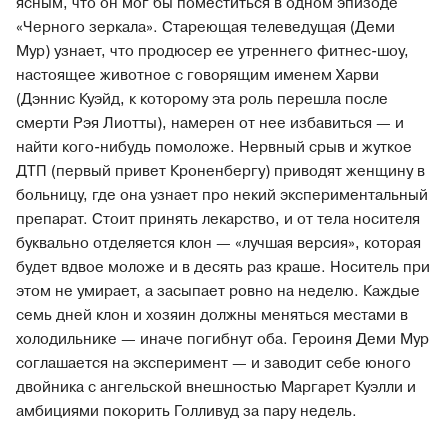
ясным, что он мог бы поместиться в одном эпизоде
«Черного зеркала». Стареющая телеведущая (Деми
Мур) узнает, что продюсер ее утреннего фитнес-шоу,
настоящее животное с говорящим именем Харви
(Дэннис Куэйд, к которому эта роль перешла после
смерти Рэя Лиотты), намерен от нее избавиться — и
найти кого-нибудь помоложе. Нервный срыв и жуткое
ДТП (первый привет Кроненбергу) приводят женщину в
больницу, где она узнает про некий экспериментальный
препарат. Стоит принять лекарство, и от тела носителя
буквально отделяется клон — «лучшая версия», которая
будет вдвое моложе и в десять раз краше. Носитель при
этом не умирает, а засыпает ровно на неделю. Каждые
семь дней клон и хозяин должны меняться местами в
холодильнике — иначе погибнут оба. Героиня Деми Мур
соглашается на эксперимент — и заводит себе юного
двойника с ангельской внешностью Маргарет Куэлли и
амбициями покорить Голливуд за пару недель.