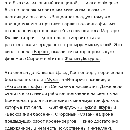
это был фильм, снятый женщиной, — и его male gaze
был не подарком зрителям-мужчинам, а самым
настоящим сглазом. «Вещество» следует тому же
принципу кнута и пряника: первая половина фильма —
откровенная эротическая объективация тела Маргарет
Куэлли, вторая — упоительно омерзительная
расчлененка и череда неконтролируемых мутаций. Это
своего рода
«Барби»
, оказавшаяся хоррором в духе
фильмов «Сырое» и «Титан»
Жюлии Дюкурно
.
Что сделал до «Савана» Дэвид Кроненберг, перечислять
бесполезно: это и
«Муха»
, и «История насилия», и
«Автокатастрофа»
, и «Связанные насмерть». Даже если
считать его главной работой появление на свет сына
Брендона, придется вспомнить минимум три фильма,
которые тот снял, — «Антивирус»,
«В чужой шкуре»
и
«Бескрайний бассейн». Скорбный «Саван» на фоне
предыдущих работ Кроненбергов — кино достаточно
сдержанное. В нем есть искусственный интеллект,