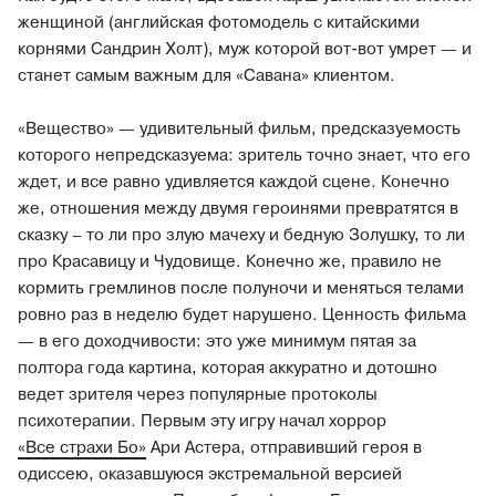
женщиной (английская фотомодель с китайскими
корнями Сандрин Холт), муж которой вот-вот умрет — и
станет самым важным для «Савана» клиентом.
«Вещество» — удивительный фильм, предсказуемость
которого непредсказуема: зритель точно знает, что его
ждет, и все равно удивляется каждой сцене. Конечно
же, отношения между двумя героинями превратятся в
сказку – то ли про злую мачеху и бедную Золушку, то ли
про Красавицу и Чудовище. Конечно же, правило не
кормить гремлинов после полуночи и меняться телами
ровно раз в неделю будет нарушено. Ценность фильма
— в его доходчивости: это уже минимум пятая за
полтора года картина, которая аккуратно и дотошно
ведет зрителя через популярные протоколы
психотерапии. Первым эту игру начал хоррор
«Все страхи Бо»
Ари Астера, отправивший героя в
одиссею, оказавшуюся экстремальной версией