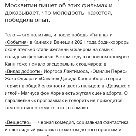
Москвитин пишет об этих фильмах и
доказывает, что молодость, кажетcя,
победила опыт.
Тело — это политика, и после победы
«Титана»
и
«События»
в Каннах и Венеции 2021 года боди-хорроры
окончательно стали желанным жанром на самых
солидных фестивалях. В этом году в основном конкурсе
Канн тоже немало висцеральных кошмаров: в
«Видах доброты»
Йоргоса Лантимоса, «Эмилии Перес»
Жака Одиара и «Саване» Дэвида Кроненберга герои
теряют в общей сложности шесть пальцев; в «Девушке с
иглой» Магнуса фон Хорна есть жуткая сцена аборта. О
параллельных программах и говорить не приходится:
там постоянно кому-то что-то ломают
«Вещество»
— черная комедия, социальная фантастика
и плотоядный ужастик с сюжетом до того простым и