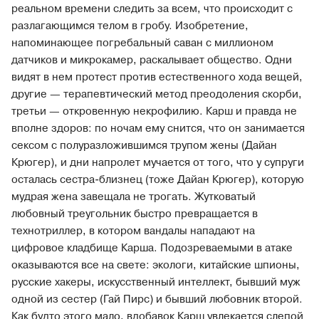
реальном времени следить за всем, что происходит с
разлагающимся телом в гробу. Изобретение,
напоминающее погребальный саван с миллионом
датчиков и микрокамер, раскалывает общество. Одни
видят в нем протест против естественного хода вещей,
другие — терапевтический метод преодоления скорби,
третьи — откровенную некрофилию. Карш и правда не
вполне здоров: по ночам ему снится, что он занимается
сексом с полуразложившимся трупом жены (Дайан
Крюгер), и дни напролет мучается от того, что у супруги
осталась сестра-близнец (тоже Дайан Крюгер), которую
мудрая жена завещала не трогать. Жутковатый
любовный треугольник быстро превращается в
технотриллер, в котором вандалы нападают на
цифровое кладбище Карша. Подозреваемыми в атаке
оказываются все на свете: экологи, китайские шпионы,
русские хакеры, искусственный интеллект, бывший муж
одной из сестер (Гай Пирс) и бывший любовник второй.
Как будто этого мало, вдобавок Карш увлекается слепой