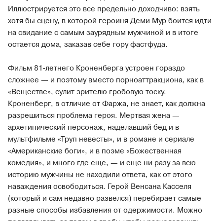
Иллюстрируется это все предельно доходчиво: взять
хотя бы сцену, в которой героиня Деми Мур боится идти
на свидание с самым заурядным мужчиной и в итоге
остается дома, заказав себе гору фастфуда.
Фильм 81-летнего Кроненберга устроен гораздо
сложнее — и поэтому вместо порноаттракциона, как в
«Веществе», сулит зрителю гробовую тоску.
Кроненберг, в отличие от Фаржа, не знает, как должна
разрешиться проблема героя. Мертвая жена —
архетипический персонаж, наделавший бед и в
мультфильме «Труп невесты», и в романе и сериале
«Американские боги», и в поэме «Божественная
комедия», и много где еще, — и еще ни разу за всю
историю мужчины не находили ответа, как от этого
наваждения освободиться. Герой Венсана Касселя
(который и сам недавно развелся) перебирает самые
разные способы избавления от одержимости. Можно