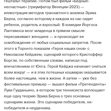
гештальт-терапии. Потом был фильм «Бедные-
несчастные» (триумфатор Венеции-2023) —
иллюстрация методов транзактного анализа Эрика
Берна, согласно которому в каждом из нас сидит
ребенок, родитель и взрослый. В комедии Йоргоса
Лантимоса мозг младенца в прямом смысле
пересаживают женщине — и происходит ее
освобождение от любых социальных запретов. После
этого в Торонто показали «Героя наших снов» с
Николасом Кейджем, сценарий которого Кристоффер
Боргли, по собственным словам, написал под
впечатлением от Юнга. Герой Кейджа начинает сниться
всем вокруг — и в этих потешных кошмарах оказывается
более настоящим, чем в жизни. А затем — уже без
фестивальных премьер — вышел фильм «Претенденты»
Луки Гуаданьино, в котором три теннисиста воплощают
еще одну теорию Эрика Берна о трех основных
сценариях жизни. Это сценарии победителя, не-
победителя и неудачника.