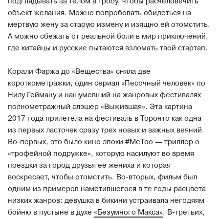
подглядывать за телом в гробу, чтобы расчеловечить
объект желания. Можно попробовать обидеться на
мертвую жену за старую измену и изящно ей отомстить.
А можно сбежать от реальной боли в мир приключений,
где китайцы и русские пытаются взломать твой стартап.
Корали Фаржа до «Вещества» сняла две
короткометражки, один сериал «Песочный человек» по
Нилу Гейману и нашумевший на жанровых фестивалях
полнометражный слэшер «Выжившая». Эта картина
2017 года прилетела на фестиваль в Торонто как одна
из первых ласточек сразу трех новых и важных веяний.
Во-первых, это было кино эпохи #MeToo — триллер о
«трофейной подружке», которую насилуют во время
поездки за город друзья ее жениха и которая
воскресает, чтобы отомстить. Во-вторых, фильм был
одним из примеров наметившегося в те годы расцвета
низких жанров: девушка в бикини устраивала негодяям
бойню в пустыне в духе
«Безумного Макса»
. В-третьих,