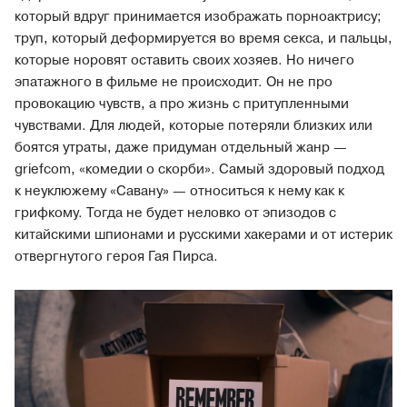
который вдруг принимается изображать порноактрису;
труп, который деформируется во время секса, и пальцы,
которые норовят оставить своих хозяев. Но ничего
эпатажного в фильме не происходит. Он не про
провокацию чувств, а про жизнь с притупленными
чувствами. Для людей, которые потеряли близких или
боятся утраты, даже придуман отдельный жанр —
griefcom, «комедии о скорби». Самый здоровый подход
к неуклюжему «Савану» — относиться к нему как к
грифкому. Тогда не будет неловко от эпизодов с
китайскими шпионами и русскими хакерами и от истерик
отвергнутого героя Гая Пирса.