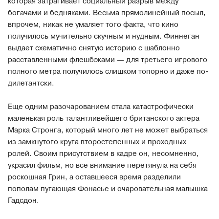
которая затрагивает социальный разрыв между
богачами и бедняками. Весьма прямолинейный посыл,
впрочем, никак не умаляет того факта, что кино
получилось мучительно скучным и нудным. Финнеган
выдает схематично снятую историю с шаблонно
расставленными флешбэками — для третьего игрового
полного метра получилось слишком топорно и даже по-
дилетантски.
Еще одним разочарованием стала катастрофически
маленькая роль талантливейшего британского актера
Марка Стронга, который много лет не может выбраться
из замкнутого круга второстепенных и проходных
ролей. Своим присутствием в кадре он, несомненно,
украсил фильм, но все внимание перетянула на себя
роскошная Грин, а оставшееся время разделили
пополам пугающая Фонасье и очаровательная малышка
Гадсдон.