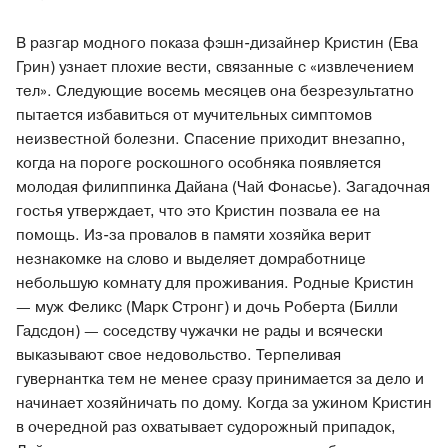
В разгар модного показа фэшн-дизайнер Кристин (Ева
Грин) узнает плохие вести, связанные с «извлечением
тел». Следующие восемь месяцев она безрезультатно
пытается избавиться от мучительных симптомов
неизвестной болезни. Спасение приходит внезапно,
когда на пороге роскошного особняка появляется
молодая филиппинка Дайана (Чай Фонасье). Загадочная
гостья утверждает, что это Кристин позвала ее на
помощь. Из-за провалов в памяти хозяйка верит
незнакомке на слово и выделяет домработнице
небольшую комнату для проживания. Родные Кристин
— муж Феликс (Марк Стронг) и дочь Роберта (Билли
Гадсдон) — соседству чужачки не рады и всячески
выказывают свое недовольство. Терпеливая
гувернантка тем не менее сразу принимается за дело и
начинает хозяйничать по дому. Когда за ужином Кристин
в очередной раз охватывает судорожный припадок,