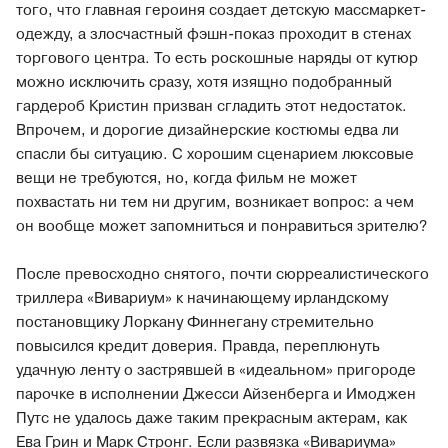
того, что главная героиня создает детскую массмаркет-
одежду, а злосчастный фэшн-показ проходит в стенах
торгового центра. То есть роскошные наряды от кутюр
можно исключить сразу, хотя изящно подобранный
гардероб Кристин призван сгладить этот недостаток.
Впрочем, и дорогие дизайнерские костюмы едва ли
спасли бы ситуацию. С хорошим сценарием люксовые
вещи не требуются, но, когда фильм не может
похвастать ни тем ни другим, возникает вопрос: а чем
он вообще может запомниться и понравиться зрителю?
После превосходно снятого, почти сюрреалистического
триллера «Вивариум» к начинающему ирландскому
постановщику Лоркану Финнегану стремительно
повысился кредит доверия. Правда, переплюнуть
удачную ленту о застрявшей в «идеальном» пригороде
парочке в исполнении Джесси Айзенберга и Имоджен
Путс не удалось даже таким прекрасным актерам, как
Ева Грин и Марк Стронг. Если развязка «Вивариума»