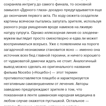
сохраняла интригу до самого финала, то основной
замысел «Дурного глаза» досадно предугадывается еще
до окончания первого акта. По ходу сюжета создатели
картины всячески пытались запутать зрителя, используя
разного рода ухищрения вроде намеков на лживую
натуру супруга. Однако иллюзорная линия со злодеем-
мужем выглядит просто смехотворно и едва ли может
восприниматься всерьез. Уже с появлением на пороге
загадочной незнакомки становится ясно — именно она
источник всех бед главной героини, и ничего хорошего
от чудаковатой дамочки ждать не стоит. Аналогичный
вывод можно сделать из оригинального названия
фильма Nocebo («Ноцебо») — этот термин
противопоставляется плацебо и характеризуется
негативным самовнушением от лечения. Авторы
заведомо предупреждают зрителя о том, что
показанная в ленте шаманская народная медицина в
любом случае окажется пустышкой. Остальное —