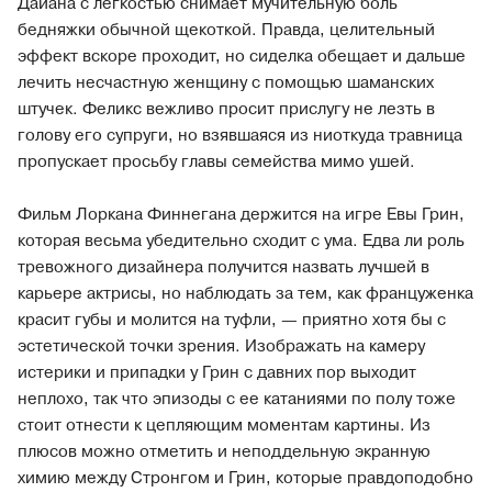
Дайана с легкостью снимает мучительную боль
бедняжки обычной щекоткой. Правда, целительный
эффект вскоре проходит, но сиделка обещает и дальше
лечить несчастную женщину с помощью шаманских
штучек. Феликс вежливо просит прислугу не лезть в
голову его супруги, но взявшаяся из ниоткуда травница
пропускает просьбу главы семейства мимо ушей.
Фильм Лоркана Финнегана держится на игре Евы Грин,
которая весьма убедительно сходит с ума. Едва ли роль
тревожного дизайнера получится назвать лучшей в
карьере актрисы, но наблюдать за тем, как француженка
красит губы и молится на туфли, — приятно хотя бы с
эстетической точки зрения. Изображать на камеру
истерики и припадки у Грин с давних пор выходит
неплохо, так что эпизоды с ее катаниями по полу тоже
стоит отнести к цепляющим моментам картины. Из
плюсов можно отметить и неподдельную экранную
химию между Стронгом и Грин, которые правдоподобно