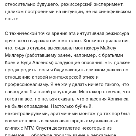
относительно будущего, режиссерский эксперимент,
целиком построенный на интуиции, не на синефильском
опыте.
С технической точки зрения эта интуитивная режиссура
ярче всего выражается в монтаже. Хопкинс признается,
что, сидя в студии, высказывал монтажеру Майклу
Миллеру (работавшему ранее, например, с братьями
Коэн и Вуди Алленом) следующие опасения: «Ты должен
предупредить, если я буду заходить слишком далеко по
отношению к твоей монтажерской этике и
профессионализму. Я не хочу делать ничего такого, что
навредило бы твоей репутации». Монтажер отвечал, что
готов на все, но нельзя сказать, что опасения Хопкинса
не были оправданы. Настолько буйный,
неконтролируемый, аритмичный монтаж до тех пор был
возможен лишь в самых авангардных музыкальных
клипах с MTV. Спустя десятилетие некоторые из
приемов — обратное проигрывание и зеркальное