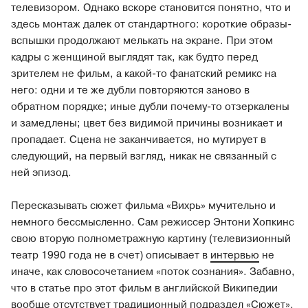
телевизором. Однако вскоре становится понятно, что и
здесь монтаж далек от стандартного: короткие образы-
вспышки продолжают мелькать на экране. При этом
кадры с женщиной выглядят так, как будто перед
зрителем не фильм, а какой-то фанатский ремикс на
него: одни и те же дубли повторяются заново в
обратном порядке; иные дубли почему-то отзеркалены
и замедлены; цвет без видимой причины возникает и
пропадает. Сцена не заканчивается, но мутирует в
следующий, на первый взгляд, никак не связанный с
ней эпизод.
Пересказывать сюжет фильма «Вихрь» мучительно и
немного бессмысленно. Сам режиссер Энтони Хопкинс
свою вторую полнометражную картину (телевизионный
театр 1990 года не в счет) описывает в
интервью
не
иначе, как словосочетанием «поток сознания». Забавно,
что в статье про этот фильм в английской Википедии
вообще отсутствует традиционный подраздел «Сюжет».