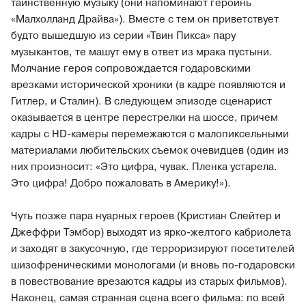
таинственную музыку (они напоминают героинь
«Малхолланд Драйва»). Вместе с тем он приветствует
будто вышедшую из серии «Твин Пикса» пару
музыкантов, те машут ему в ответ из мрака пустыни.
Молчание героя сопровождается годаровскими
врезками исторической хроники (в кадре появляются и
Гитлер, и Сталин). В следующем эпизоде сценарист
оказывается в центре перестрелки на шоссе, причем
кадры с HD-камеры перемежаются с малопиксельными
материалами любительских съемок очевидцев (один из
них произносит: «Это цифра, чувак. Пленка устарела.
Это цифра! Добро пожаловать в Америку!»).
Чуть позже пара нуарных героев (Кристиан Слейтер и
Джеффри Тэмбор) выходят из ярко-желтого кабриолета
и заходят в закусочную, где терроризируют посетителей
шизофреническими монологами (и вновь по-годаровски
в повествование врезаются кадры из старых фильмов).
Наконец, самая странная сцена всего фильма: по всей