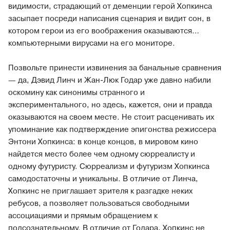
видимости, страдающий от деменции герой Хопкинса
засыпает посреди написания сценария и видит сон, в
котором герои из его воображения оказываются…
компьютерными вирусами на его мониторе.
Позвольте принести извинения за банальные сравнения
— да, Дэвид Линч и Жан-Люк Годар уже давно набили
оскомину как синонимы странного и
экспериментального, но здесь, кажется, они и правда
оказываются на своем месте. Не стоит расценивать их
упоминание как подтверждение эпигонства режиссера
Энтони Хопкинса: в конце концов, в мировом кино
найдется место более чем одному сюрреалисту и
одному футуристу. Сюрреализм и футуризм Хопкинса
самодостаточны и уникальны. В отличие от Линча,
Хопкинс не приглашает зрителя к разгадке неких
ребусов, а позволяет пользоваться свободными
ассоциациями и прямым обращением к
подсознательному. В отличие от Годара, Хопкинс не