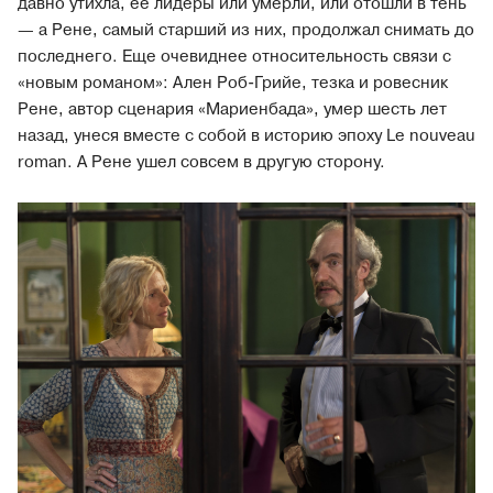
давно утихла, ее лидеры или умерли, или отошли в тень
— а Рене, самый старший из них, продолжал снимать до
последнего. Еще очевиднее относительность связи с
«новым романом»: Ален Роб-Грийе, тезка и ровесник
Рене, автор сценария «Мариенбада», умер шесть лет
назад, унеся вместе с собой в историю эпоху Le nouveau
roman. А Рене ушел совсем в другую сторону.