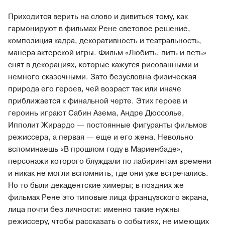
Приходится верить на слово и дивиться тому, как
гармонируют в фильм­ах Рене световое решение,
композиция кадра, декоративность и театральность,
манера актерской игры. Фильм «Любить, пить и петь»
снят в декорациях, которые кажутся рисованными и
немного сказочными. Зато безусловна физическая
природа его героев, чей возраст так или иначе
приближается к финальной черте. Этих героев и
героинь играют Сабин Азема, Андре Дюссолье,
Ипполит Жирардо — постоянные фигуранты фильмов
режиссера, а первая — еще и его жена. Невольно
вспоминаешь «В прошлом году в Мариенбаде»,
персонажи которого блуждали по лабиринтам времени
и никак не могли вспомнить, где они уже встречались.
Но то были декадентские химеры; в поздних же
фильмах Рене это типовые лица французского экрана,
лица почти без личности: именно такие нужны
режиссеру, чтобы рассказать о событиях, не имеющих