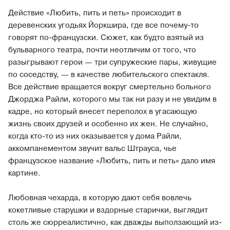
Действие «Любить, пить и петь» происходит в
деревенских угодьях Йоркшира, где все почему-то
говорят по-французски. Сюжет, как будто взятый из
бульварного театра, почти неотличим от того, что
разыгрывают герои — три супружеские пары, живущие
по соседству, — в качестве любительского спектакля.
Все действие вращается вокруг смертельно больного
Джорджа Райли, которого мы так ни разу и не увидим в
кадре, но который внесет переполох в угасающую
жизнь своих друзей и особенно их жен. Не случайно,
когда кто-то из них оказывается у дома Райли,
аккомпанементом звучит вальс Штрауса, чье
французское название «Любить, пить и петь» дало имя
картине.
Любовная чехарда, в которую дают себя вовлечь
кокетливые старушки и вздорные старички, выглядит
столь же сюрреалистично, как дважды выползающий из-