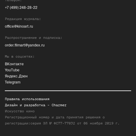
Телефон:
+7 (499) 248-28-22
Редакция журнала:
office@kinoart.ru
Распространение и подписка:
order.filmart@yandex.ru
Мы в соцсетях:
ВКонтакте
YouTube
Яндекс.Дзен
Telegram
Правила использования
Дизайн и разработка -
Charmer
Искусство кино
Регистрационный номер и дата принятия решения о
регистрации:серия ЭЛ № ФС77-77032 от 06 ноября 2019 г.