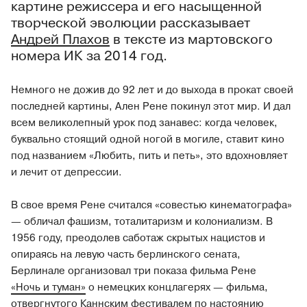
картине режиссера и его насыщенной
творческой эволюции рассказывает
Андрей Плахов
в тексте из мартовского
номера ИК за 2014 год.
Немного не дожив до 92 лет и до выхода в прокат своей
последней картины, Ален Рене покинул этот мир. И дал
всем великолепный урок под занавес: когда человек,
буквально стоящий одной ногой в могиле, ставит кино
под названием «Любить, пить и петь», это вдохновляет
и лечит от депрессии.
В свое время Рене считался «совестью кинематографа»
— обличал фашизм, тоталитаризм и колониализм. В
1956 году, преодолев саботаж скрытых нацистов и
опираясь на левую часть берлинского сената,
Берлинале организовал три показа фильма Рене
«Ночь и туман»
о немецких концлагерях — фильма,
отвергнутого Каннским фестивалем по настоянию