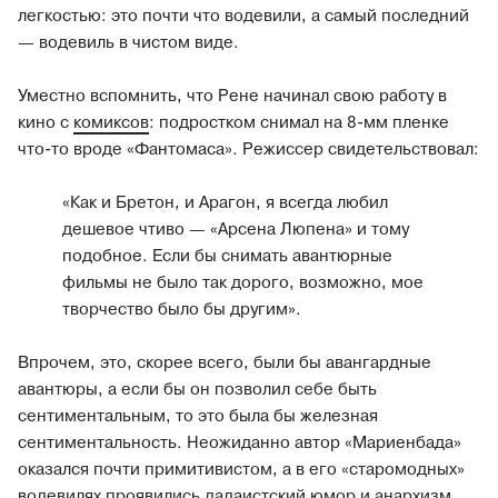
легкостью: это почти что водевили, а самый последний
— водевиль в чистом виде.
Уместно вспомнить, что Рене начинал свою работу в
кино с
комиксов
: подростком снимал на 8-мм пленке
что-то вроде «Фантомаса». Режиссер свидетельствовал:
«Как и Бретон, и Арагон, я всегда любил
дешевое чтиво — «Арсена Люпена» и тому
подобное. Если бы снимать авантюрные
фильмы не было так дорого, возможно, мое
творчество было бы другим».
Впрочем, это, скорее всего, были бы авангардные
авантюры, а если бы он позволил себе быть
сентиментальным, то это была бы железная
сентиментальность. Неожиданно автор «Мариенбада»
оказался почти примитивистом, а в его «старомодных»
водевилях проявились дадаистский юмор и анархизм.