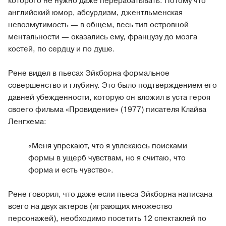
которого не нужно даже перерабатывать. Потому что
английский юмор, абсурдизм, джентльменская
невозмутимость — в общем, весь тип островной
ментальности — оказались ему, французу до мозга
костей, по сердцу и по душе.
Рене видел в пьесах Эйкборна формальное
совершенство и глубину. Это было подтверждением его
давней убежденности, которую он вложил в уста героя
своего фильма «Провидение» (1977) писателя Клайва
Ленгхема:
«Меня упрекают, что я увлекаюсь поисками
формы в ущерб чувствам, но я считаю, что
форма и есть чувство».
Рене говорил, что даже если пьеса Эйкборна написана
всего на двух актеров (играющих множество
персонажей), необходимо посетить 12 спектаклей по