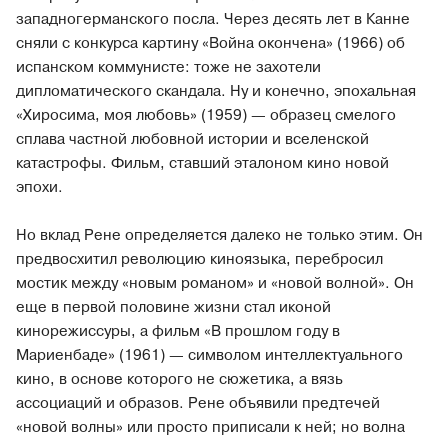
западногерманского посла. Через десять лет в Канне
сняли с конкурса картину «Война окончена» (1966) об
испанском коммунисте: тоже не захотели
дипломатического скандала. Ну и конечно, эпохальная
«Хиросима, моя любовь» (1959) — образец смелого
сплава частной любовной истории и вселенской
катастрофы. Фильм, ставший эталоном кино новой
эпохи.
Но вклад Рене определяется далеко не только этим. Он
предвосхитил революцию киноязыка, перебросил
мостик между «новым романом» и «новой волной». Он
еще в первой половине жизни стал иконой
кинорежиссуры, а фильм «В прошлом году в
Мариенбаде» (1961) — символом интеллектуального
кино, в основе которого не сюжетика, а вязь
ассоциаций и образов. Рене объявили предтечей
«новой волны» или просто приписали к ней; но волна