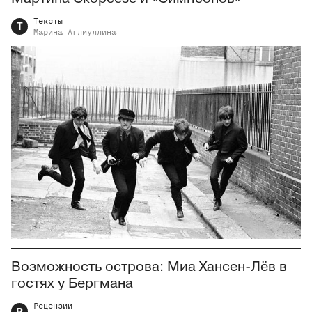
Тексты
Т
Марина
Аглиуллина
Возможность острова: Миа Хансен-Лёв в
гостях у Бергмана
Рецензии