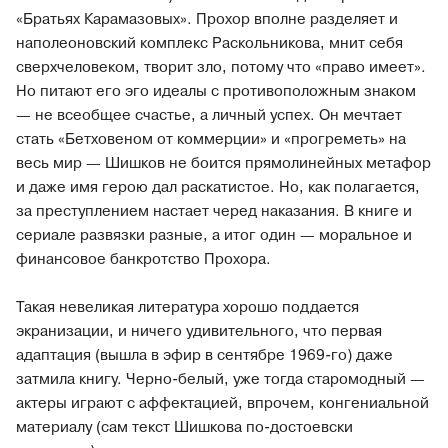
«Братьях Карамазовых». Прохор вполне разделяет и
наполеоновский комплекс Раскольникова, мнит себя
сверхчеловеком, творит зло, потому что «право имеет».
Но питают его эго идеалы с противоположным знаком
— не всеобщее счастье, а личный успех. Он мечтает
стать «Бетховеном от коммерции» и «прогреметь» на
весь мир — Шишков не боится прямолинейных метафор
и даже имя герою дал раскатистое. Но, как полагается,
за
преступлением настает черед наказания. В книге и
сериале развязки разные, а итог один — моральное и
финансовое банкротство Прохора.
Такая невеликая литература хорошо поддается
экранизации, и ничего удивительного, что первая
адаптация (вышла в эфир в сентябре 1969-го) даже
затмила книгу. Черно-белый, уже тогда старомодный —
актеры играют с аффектацией, впрочем, конгениальной
материалу (сам текст Шишкова по-достоевски