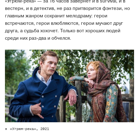
«Угрюм-река» — за 16 часов завернет и в survival, и в
вестерн, и в детектив, не раз притворится фэнтези, но
главным жанром сохранит мелодраму: герои
встречаются, герои влюбляются, герои мучают друг
друга, а судьба хохочет. Только вот хороших людей
среди них раз-два и обчелся.
«Угрюм-река», 2021