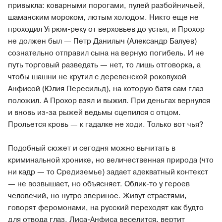
привыкла: коварными порогами, пулей разбойничьей,
шаманским мороком, лютым холодом. Никто еще не
проходил Угрюм-реку от верховьев до устья, и Прохор
не должен был — Петр Данилыч (Александр Балуев)
сознательно отправил сына на верную погибель. И не
путь торговый разведать — нет, то лишь отговорка, а
чтобы шашни не крутил с деревенской роковухой
Анфисой (Юлия Пересильд), на которую батя сам глаз
положил. А Прохор взял и выжил. При деньгах вернулся
и вновь из-за рыжей ведьмы сцепился с отцом.
Прольется кровь — к гадалке не ходи. Только вот чья?
Подобный сюжет и сегодня можно вычитать в
криминальной хронике, но величественная природа (что
ни кадр — то Средиземье) задает адекватный контекст
— не возвышает, но объясняет. Облик-то у героев
человечий, но нутро звериное. Живут страстями,
говорят феромонами, на русский переходят как будто
для отвода глаз. Лиса-Анфиса веселится, вертит