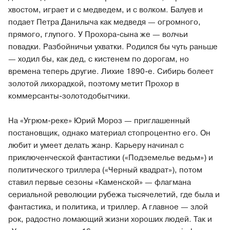
хвостом, играет и с медведем, и с волком. Балуев и
подает Петра Данилыча как медведя — огромного,
прямого, глупого. У Прохора-сына же — волчьи
повадки. Разбойничьи ухватки. Родился бы чуть раньше
— ходил бы, как дед, с кистенем по дорогам, но
времена теперь другие. Лихие 1890-е. Сибирь болеет
золотой лихорадкой, поэтому метит Прохор в
коммерсанты-золотодобытчики.
На «Угрюм-реке» Юрий Мороз — приглашенный
постановщик, однако материал стопроцентно его. Он
любит и умеет делать жанр. Карьеру начинал с
приключенческой фантастики («Подземелье ведьм») и
политического триллера («Черный квадрат»), потом
ставил первые сезоны «Каменской» — флагмана
сериальной революции рубежа тысячелетий, где была и
фантастика, и политика, и триллер. А главное — злой
рок, радостно ломающий жизни хороших людей. Так и