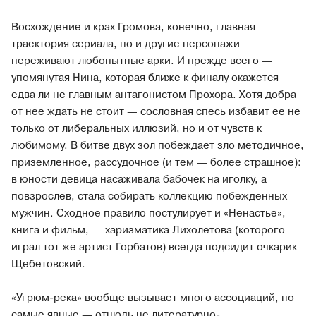
Восхождение и крах Громова, конечно, главная
траектория сериала, но и другие персонажи
переживают любопытные арки. И прежде всего —
упомянутая Нина, которая ближе к финалу окажется
едва ли не главным антагонистом Прохора. Хотя добра
от нее ждать не стоит — сословная спесь избавит ее не
только от либеральных иллюзий, но и от чувств к
любимому. В битве двух зол побеждает зло методичное,
приземленное, рассудочное (и тем — более страшное):
в юности девица насаживала бабочек на иголку, а
повзрослев, стала собирать коллекцию побежденных
мужчин. Сходное правило постулирует и «Ненастье»,
книга и фильм, — харизматика Лихолетова (которого
играл тот же артист Горбатов) всегда подсидит очкарик
Щебетовский.
«Угрюм-река» вообще вызывает много ассоциаций, но
самые явные — отнюдь не литературно-