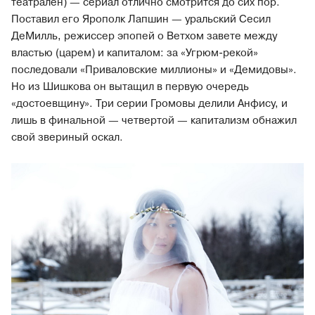
театрален) — сериал отлично смотрится до сих пор.
Поставил его Ярополк Лапшин — уральский Сесил
ДеМилль, режиссер эпопей о Ветхом завете между
властью (царем) и капиталом: за «Угрюм-рекой»
последовали «Приваловские миллионы» и «Демидовы».
Но из Шишкова он вытащил в первую очередь
«достоевщину». Три серии Громовы делили Анфису, и
лишь в финальной — четвертой — капитализм обнажил
свой звериный оскал.