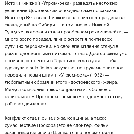
Истоки книжной «Угрюм-реки» разведать несложно —
увлечение Достоевским очевидно даже по завязке.
Инженер Вячеслав Шишков совершил полтора десятка
экспедиций по Сибири — в том числе к Нижней
Тунгуске, которая и стала прообразом реки-злодейки, —
много всего повидал, лично встретил почти всех
будущих персонажей, но свои впечатления стянул в
роман одолженными нитками. Тогда с Достоевским уже
произошло то, что и с Тарантино век спустя, — оба
вдохнули в pulp fiction искусство, но трудами эпигонов
породили новый штамп. «Угрюм-река» (1932) —
любопытный образчик этого «достоевского» жанра.
Минус полифония, плюс соцреализм: в борьбе с
капиталистом Прохором Громовым поднимает голову
рабочее движение.
Конфликт отца и сына из-за женщины, а также
сумасшествие Прохора (это не спойлер, фильм
заканчивается иначе) Шишков явно подсмотрел в