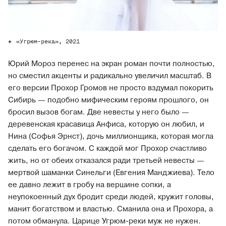
«Угрюм-река», 2021
Юрий Мороз перенес на экран роман почти полностью,
но сместил акценты и радикально увеличил масштаб. В
его версии Прохор Громов не просто вздумал покорить
Сибирь — подобно мифическим героям прошлого, он
бросил вызов богам. Две невесты у него было —
деревенская красавица Анфиса, которую он любил, и
Нина (Софья Эрнст), дочь миллионщика, которая могла
сделать его богачом. С каждой мог Прохор счастливо
жить, но от обеих отказался ради третьей невесты —
мертвой шаманки Синельги (Евгения Манджиева). Тело
ее давно лежит в гробу на вершине сопки, а
неупокоенный дух бродит среди людей, кружит головы,
манит богатством и властью. Сманила она и Прохора, а
потом обманула. Царице Угрюм-реки муж не нужен.