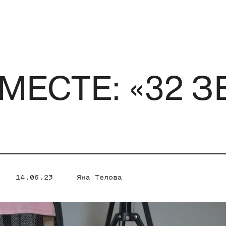
МЕСТЕ: «32 З
14.06.23
Яна Телова