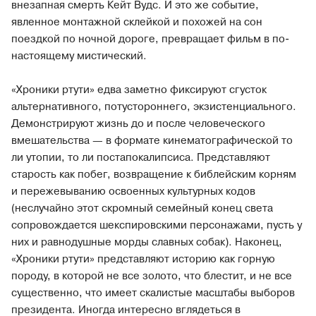
внезапная смерть Кейт Вудс. И это же событие,
явленное монтажной склейкой и похожей на сон
поездкой по ночной дороге, превращает фильм в по-
настоящему мистический.
«Хроники ртути» едва заметно фиксируют сгусток
альтернативного, потустороннего, экзистенциального.
Демонстрируют жизнь до и после человеческого
вмешательства — в формате кинематографической то
ли утопии, то ли постапокалипсиса. Представляют
старость как побег, возвращение к библейским корням
и пережевыванию освоенных культурных кодов
(неслучайно этот скромный семейный конец света
сопровождается шекспировскими персонажами, пусть у
них и равнодушные морды славных собак). Наконец,
«Хроники ртути» представляют историю как горную
породу, в которой не все золото, что блестит, и не все
существенно, что имеет скалистые масштабы выборов
президента. Иногда интересно вглядеться в