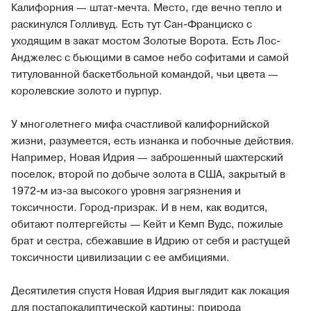
Калифорния — штат-мечта. Место, где вечно тепло и
раскинулся Голливуд. Есть тут Сан-Франциско с
уходящим в закат мостом Золотые Ворота. Есть Лос-
Анджелес с бьющими в самое небо софитами и самой
титулованной баскетбольной командой, чьи цвета —
королевские золото и пурпур.
У многолетнего мифа счастливой калифорнийской
жизни, разумеется, есть изнанка и побочные действия.
Например, Новая Идрия — заброшенный шахтерский
поселок, второй по добыче золота в США, закрытый в
1972-м из-за высокого уровня загрязнения и
токсичности. Город-призрак. И в нем, как водится,
обитают полтергейсты — Кейт и Кемп Вудс, пожилые
брат и сестра, сбежавшие в Идрию от себя и растущей
токсичности цивилизации с ее амбициями.
Десятилетия спустя Новая Идрия выглядит как локация
для постапокалиптической картины: природа