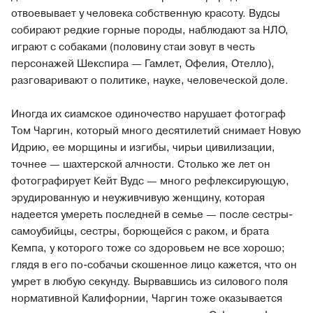
отвоевывает у человека собственную красоту. Вудсы
собирают редкие горные породы, наблюдают за НЛО,
играют с собаками (половину стаи зовут в честь
персонажей Шекспира — Гамлет, Офелия, Отелло),
разговаривают о политике, науке, человеческой доле.
Иногда их сиамское одиночество нарушает фотограф
Том Чаргин, который много десятилетий снимает Новую
Идрию, ее морщины и изгибы, чирьи цивилизации,
точнее — шахтерской алчности. Столько же лет он
фотографирует Кейт Вудс — много рефлексирующую,
эрудированную и неуживчивую женщину, которая
надеется умереть последней в семье — после сестры-
самоубийцы, сестры, борющейся с раком, и брата
Кемпа, у которого тоже со здоровьем не все хорошо;
глядя в его по-собачьи скошенное лицо кажется, что он
умрет в любую секунду. Вырвавшись из силового поля
нормативной Калифорнии, Чаргин тоже оказывается