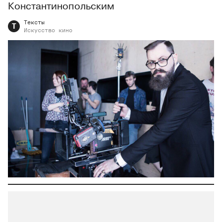
Константинопольским
Тексты
Т
Искусство
кино