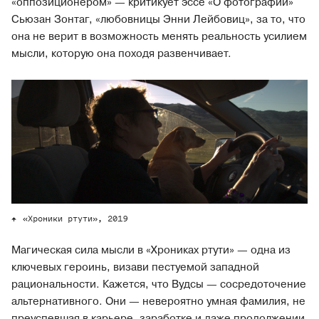
«оппозиционером» — критикует эссе «О фотографии»
Сьюзан Зонтаг, «любовницы Энни Лейбовиц», за то, что
она не верит в возможность менять реальность усилием
мысли, которую она походя развенчивает.
«Хроники ртути», 2019
Магическая сила мысли в «Хрониках ртути» — одна из
ключевых героинь, визави пестуемой западной
рациональности. Кажется, что Вудсы — сосредоточение
альтернативного. Они — невероятно умная фамилия, не
преуспевшая в карьере, заработке и даже продолжении