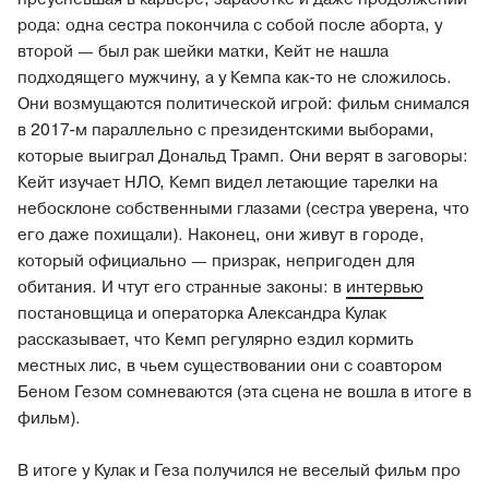
рода: одна сестра покончила с собой после аборта, у
второй — был рак шейки матки, Кейт не нашла
подходящего мужчину, а у Кемпа как-то не сложилось.
Они возмущаются политической игрой: фильм снимался
в 2017-м параллельно с президентскими выборами,
которые выиграл Дональд Трамп. Они верят в заговоры:
Кейт изучает НЛО, Кемп видел летающие тарелки на
небосклоне собственными глазами (сестра уверена, что
его даже похищали). Наконец, они живут в городе,
который официально — призрак, непригоден для
обитания. И чтут его странные законы: в
интервью
постановщица и операторка Александра Кулак
рассказывает, что Кемп регулярно ездил кормить
местных лис, в чьем существовании они с соавтором
Беном Гезом сомневаются (эта сцена не вошла в итоге в
фильм).
В итоге у Кулак и Геза получился не веселый фильм про