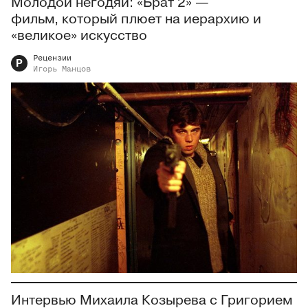
Молодой негодяй: «Брат 2» —
фильм, который плюет на иерархию и
«великое» искусство
Рецензии
Р
Игорь
Манцов
Интервью Михаила Козырева с Григорием