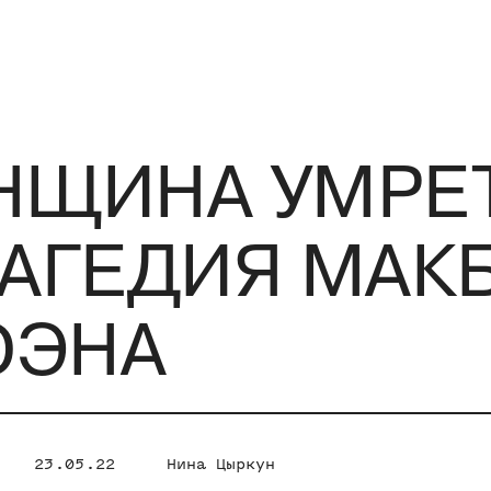
НЩИНА УМРЕ
РАГЕДИЯ МАК
ОЭНА
23.05.22
Нина Цыркун