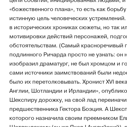
цепи событий, инициированных людьми, и 
«божественного плана», то есть как борьб
истинную цель человеческих устремлений
в исторических хрониках сюжеты, но так и
мотивировки действий персонажей, подго
обстоятельствам. (Самый красноречивый п
подлинного Ричарда просто не узнать: он 
изобразил драматург, не был хромцом и го
сами источники заимствований были недост
было их перетолковывать. Хронист XVI век
Англии, Шотландии и Ирландии», опублико
Шекспиру дорожку, на свой лад переинач
предшественника Гектора Боэция. А Шекс
которого назначила своим преемником Ели