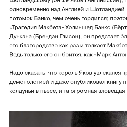
Шотландскому (он же Яков I Английский),
одновременно над Англией и Шотландией. 
потомок Банко, чем очень гордился; поэт
«Трагедия Макбета» Холиншед Банко (Бёрти
Дункана (Брендан Глисон), он предстает 
его благородство как раз и толкает Макбе
Ведь только его он боится, как «Марк Ант
Надо сказать, что король Яков увлекался 
демонологией и даже опубликовал книгу п
колдуньи в пьесе, и та огромная зловещая 