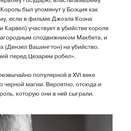
 первому государю, властвовавшему
Король был упомянут у Боэция как
ому, если в фильме Джоэла Коэна
 Карвел) участвует в убийстве короля
благородным сподвижником Макбета, и
та (Дензел Вашингтон) на убийство.
оний перед Цезарем робел».
чрезвычайно популярной в XVI веке
о черной магии. Вероятно, отсюда и
роль, которую они в ней сыграли.