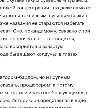
 бы окутана таким суеверным туманом,
 такой концентрации, что даже само ее
считается токсичным, сулящим всякие
 даже названия ее стараются избегать,
са». Оно, по-видимому, связано с той
кие пророчества — как водится,
ого восприятия и зачастую
оде бы вещают колдуньи в глазах
 автором-бардом, но и крупным
сказать, продюсером, а потому
ом, так или иначе сообразующимся с
сом. Историю он представлял в виде