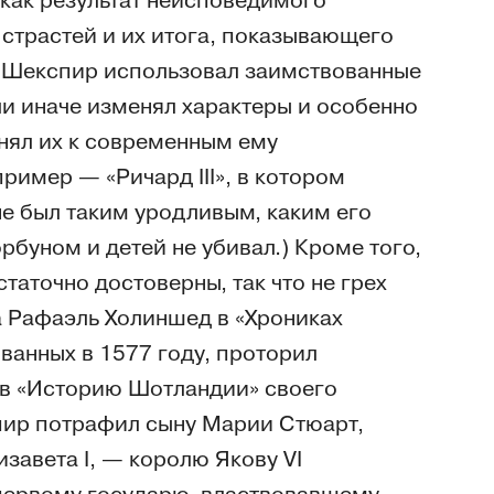
как результат неисповедимого
у страстей и их итога, показывающего
. Шекспир использовал заимствованные
ли иначе изменял характеры и особенно
нял их к современным ему
ример — «Ричард III», в котором
не был таким уродливым, каким его
рбуном и детей не убивал.) Кроме того,
аточно достоверны, так что не грех
а Рафаэль Холиншед в «Хрониках
ванных в 1577 году, проторил
ив «Историю Шотландии» своего
пир потрафил сыну Марии Стюарт,
завета I, — королю Якову VI