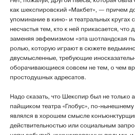
Нет, пожалуй, другой пьесы, которая была
как шекспировский «Макбет», — причем до
упоминание в кино- и театральных кругах 
несчастья тем, кто к ней прикасается, что
заменяя эвфемизмом «эта шотландская пье
ролью, которую играют в сюжете ведьминс
двусмысленные, требующие иносказательн
оборачивающиеся совсем не тем, о чем вр
простодушных адресатов.
Надо сказать, что Шекспир был не только
пайщиком театра «Глобус», по-нынешнему 
являлся в хорошем смысле конъюнктурщик
действительностью или социальным запро