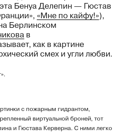
эта Бенуа Делепин — Гюстав
Франции»,
«Мне по кайфу!»
),
на Берлинском
никова
в
зывает, как в картине
рхический смех и угли любви.
».
артинки с пожарным гидрантом,
крепленный виртуальной броней, тот
ина и Гюстава Керверна. С ними легко