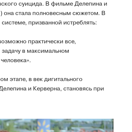
вского суицида. В фильме Делепина и
) она стала полновесным сюжетом. В
 системе, призванной истреблять:
возможно практически все,
 задачу в максимальном
человека».
м этапе, в век дигитального
 Делепина и Керверна, становясь при