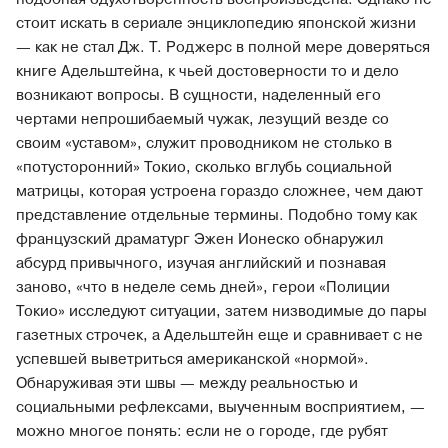
стоит искать в сериале энциклопедию японской жизни
— как не стал Дж. Т. Роджерс в полной мере доверяться
книге Адельштейна, к чьей достоверности то и дело
возникают вопросы. В сущности, наделенный его
чертами непрошибаемый чужак, лезущий везде со
своим «уставом», служит проводником не столько в
«потусторонний» Токио, сколько вглубь социальной
матрицы, которая устроена гораздо сложнее, чем дают
представление отдельные термины. Подобно тому как
французский драматург Эжен Ионеско обнаружил
абсурд привычного, изучая английский и познавая
заново, «что в неделе семь дней», герои «Полиции
Токио» исследуют ситуации, затем низводимые до пары
газетных строчек, а Адельштейн еще и сравнивает с не
успевшей выветриться американской «нормой».
Обнаруживая эти швы — между реальностью и
социальными рефлексами, выученным восприятием, —
можно многое понять: если не о городе, где рубят