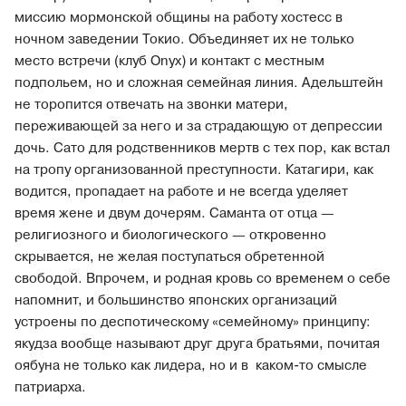
миссию мормонской общины на работу хостесс в
ночном заведении Токио. Объединяет их не только
место встречи (клуб Onyx) и контакт с местным
подпольем, но и сложная семейная линия. Адельштейн
не торопится отвечать на звонки матери,
переживающей за него и за страдающую от депрессии
дочь. Сато для родственников мертв с тех пор, как встал
на тропу организованной преступности. Катагири, как
водится, пропадает на работе и не всегда уделяет
время жене и двум дочерям. Саманта от отца —
религиозного и биологического — откровенно
скрывается, не желая поступаться обретенной
свободой. Впрочем, и родная кровь со временем о себе
напомнит, и большинство японских организаций
устроены по деспотическому «семейному» принципу:
якудза вообще называют друг друга братьями, почитая
оябуна не только как лидера, но и в ­ каком-то смысле
патриарха.