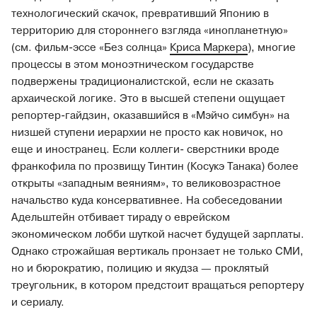
технологический скачок, превративший Японию в
территорию для стороннего взгляда «инопланетную»
(см. фильм-эссе «Без солнца»
Криса Маркера
), многие
процессы в этом моноэтническом государстве
подвержены традиционалистской, если не сказать
архаической логике. Это в высшей степени ощущает
репортер-гайдзин, оказавшийся в «Мэйчо симбун» на
низшей ступени иерархии не просто как новичок, но
еще и иностранец. Если коллеги-­ сверстники вроде
франкофила по прозвищу Тинтин (Косукэ Танака) более
открыты «западным веяниям», то великовозрастное
начальство куда консервативнее. На собеседовании
Адельштейн отбивает тираду о еврейском
экономическом лобби шуткой насчет будущей зарплаты.
Однако строжайшая вертикаль пронзает не только СМИ,
но и бюрократию, полицию и якудза — проклятый
треугольник, в котором предстоит вращаться репортеру
и сериалу.