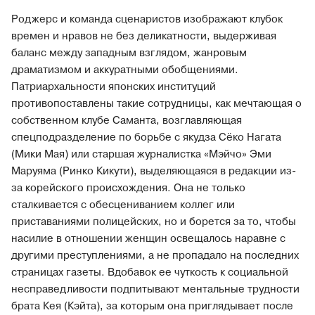
Роджерс и команда сценаристов изображают клубок
времен и нравов не без деликатности, выдерживая
баланс между западным взглядом, жанровым
драматизмом и аккуратными обобщениями.
Патриархальности японских институций
противопоставлены такие сотрудницы, как мечтающая о
собственном клубе Саманта, возглавляющая
спецподразделение по борьбе с якудза Сёко Нагата
(Мики Мая) или старшая журналистка «Мэйчо» Эми
Маруяма (Ринко Кикути), выделяющаяся в редакции из-
за корейского происхождения. Она не только
сталкивается с обесцениванием коллег или
приставаниями полицейских, но и борется за то, чтобы
насилие в отношении женщин освещалось наравне с
другими преступлениями, а не пропадало на последних
страницах газеты. Вдобавок ее чуткость к социальной
несправедливости подпитывают ментальные трудности
брата Кея (Кэйта), за которым она приглядывает после