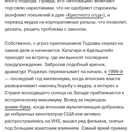
иного подхода. Правда, его «инновации» включают
торговлю наркотиками, что не одобряют старожилы
(конфликт поколений в духе
«Крестного отца»
), и
перевод якудза на корпоративные рельсы, что позволит,
дескать, решить проблемы с законом.
Собственно, с угроз приспешников Тодзавы сериал на
самом деле и начинается. Катагири и Адельштейн
приходят на встречу, где им выносят последнее
предупреждение. Забросив подобный крючок,
драматург Роджерс перематывает на начало, в
1999‑й
— последний год миллениума, когда японские власти
разворачивают наконец борьбу с якудза, а интерес к
Стране восходящего солнца на Западе приближается к
историческому максимуму. Вслед за периодом
аниме-бума
, когда японская мультипликация добралась
до избранных кинотеатров США или активно
распространялась на VHS, вышел ряд фильмов, снятых
под большим азиатским влиянием. Самый яркий пример