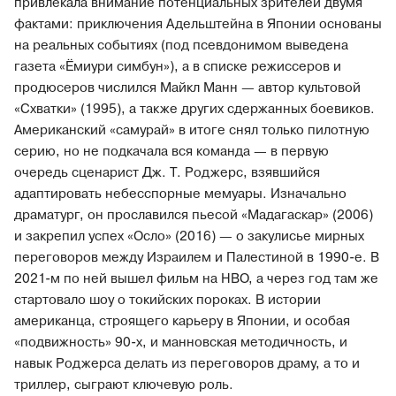
привлекала внимание потенциальных зрителей двумя
фактами: приключения Адельштейна в Японии основаны
на реальных событиях (под псевдонимом выведена
газета «Ёмиури симбун»), а в списке режиссеров и
продюсеров числился Майкл Манн — автор культовой
«Схватки» (1995), а также других сдержанных боевиков.
Американский «самурай» в итоге снял только пилотную
серию, но не подкачала вся команда — в первую
очередь сценарист Дж. Т. Роджерс, взявшийся
адаптировать небесспорные мемуары. Изначально
драматург, он прославился пьесой «Мадагаскар» (2006)
и закрепил успех «Осло» (2016) — о закулисье мирных
переговоров между Израилем и Палестиной в 1990‑е. В
2021‑м по ней вышел фильм на HBO, а через год там же
стартовало шоу о токийских пороках. В истории
американца, строящего карьеру в Японии, и особая
«подвижность» 90‑х, и манновская методичность, и
навык Роджерса делать из переговоров драму, а то и
триллер, сыграют ключевую роль.