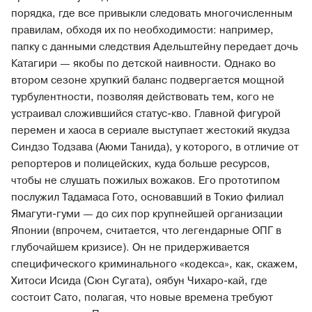
порядка, где все привыкли следовать многочисленным
правилам, обходя их по необходимости: например,
папку с данными следствия Адельштейну передает дочь
Катагири — якобы по детской наивности. Однако во
втором сезоне хрупкий баланс подвергается мощной
турбулентности, позволяя действовать тем, кого не
устраивал сложившийся статус-кво. Главной фигурой
перемен и хаоса в сериале выступает жестокий якудза
Синдзо Тодзава (Аюми Танида), у которого, в отличие от
репортеров и полицейских, куда больше ресурсов,
чтобы не слушать пожилых вожаков. Его прототипом
послужил Тадамаса Гото, основавший в Токио филиал
Ямагути-гуми — до сих пор крупнейшей организации
Японии (впрочем, считается, что легендарные ОПГ в
глубочайшем кризисе). Он не придерживается
специфического криминального «кодекса», как, скажем,
Хитоси Исида (Сюн Сугата), оябун Чихаро-кай, где
состоит Сато, полагая, что новые времена требуют