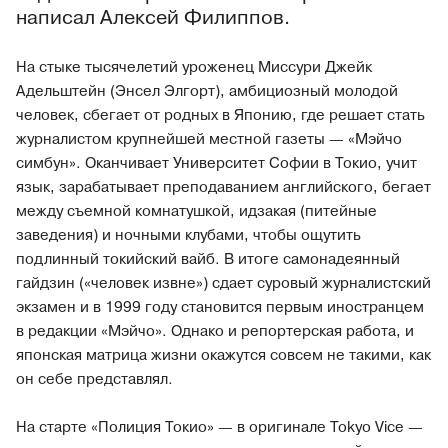
написал Алексей Филиппов.
На стыке тысячелетий уроженец Миссури Джейк
Адельштейн (Энсел Элгорт), амбициозный молодой
человек, сбегает от родных в Японию, где решает стать
журналистом крупнейшей местной газеты — «Мэйчо
симбун». Оканчивает Университет Софии в Токио, учит
язык, зарабатывает преподаванием английского, бегает
между съемной комнатушкой, идзакая (питейные
заведения) и ночными клубами, чтобы ощутить
подлинный токийский вайб. В итоге самонадеянный
гайдзин («человек извне») сдает суровый журналистский
экзамен и в 1999 году становится первым иностранцем
в редакции «Мэйчо». Однако и репортерская работа, и
японская матрица жизни окажутся совсем не такими, как
он себе представлял.
На старте «Полиция Токио» — в оригинале Tokyo Vice —