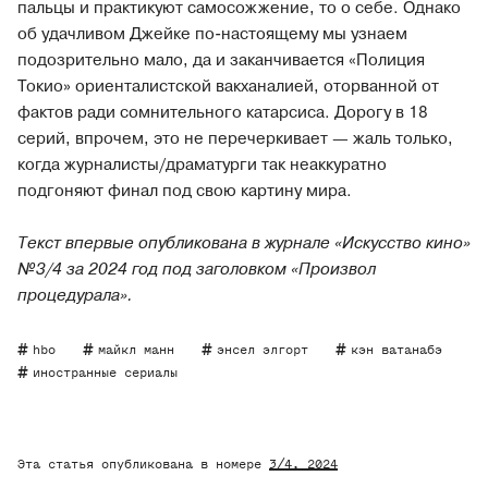
пальцы и практикуют самосожжение, то о себе. Однако
об удачливом Джейке по-настоящему мы узнаем
подозрительно мало, да и заканчивается «Полиция
Токио» ориенталистской вакханалией, оторванной от
фактов ради сомнительного катарсиса. Дорогу в 18
серий, впрочем, это не перечеркивает — жаль только,
когда журналисты/драматурги так неаккуратно
подгоняют финал под свою картину мира.
Текст впервые опубликована в журнале «Искусство кино»
№3/4 за 2024 год под заголовком «Произвол
процедурала».
hbo
майкл манн
энсел элгорт
кэн ватанабэ
иностранные сериалы
Эта статья опубликована в номере
3/4
, 2024