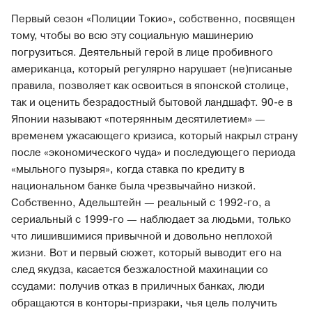
Первый сезон «Полиции Токио», собственно, посвящен
тому, чтобы во всю эту социальную машинерию
погрузиться. Деятельный герой в лице пробивного
американца, который регулярно нарушает (не)писаные
правила, позволяет как освоиться в японской столице,
так и оценить безрадостный бытовой ландшафт. 90‑е в
Японии называют «потерянным десятилетием» —
временем ужасающего кризиса, который накрыл страну
после «экономического чуда» и последующего периода
«мыльного пузыря», когда ставка по кредиту в
национальном банке была чрезвычайно низкой.
Собственно, Адельштейн — реальный с 1992‑го, а
сериальный с 1999‑го — наблюдает за людьми, только
что лишившимися привычной и довольно неплохой
жизни. Вот и первый сюжет, который выводит его на
след якудза, касается безжалостной махинации со
ссудами: получив отказ в приличных банках, люди
обращаются в конторы-призраки, чья цель получить