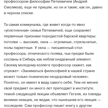
профессором философии Петкевичем (Андрей
Смоляков), еще не пришли, но он и такие, как он, давно
в черном списке.
Та самая коммуналка, где живет когда-то явно
«уплотненная» семья Петкевичей, еще сохраняет
первичные признаки породистой барской квартиры:
потолки — высокие, окна — огромные, стрельчатые,
полы паркетные. У окна — письменный стол
профессора, этнического поляка, чьи предки были
сосланы в Сибирь как неблагонадежный элемент.
Своему молодому коллеге профессор скажет, как
отрежет: «Заниматься философией в нашей стране
может только психически нездоровый человек».
Понятно, он имеет в виду самого себя. Тем не менее
свой предмет он много лет преподает в институте,
темой следующей лекции объявляет Гегеля, из плеяды
великих немцев, не ведая, что нынешняя его лекция —
последняя. Сам профессор пишет книгу о другом