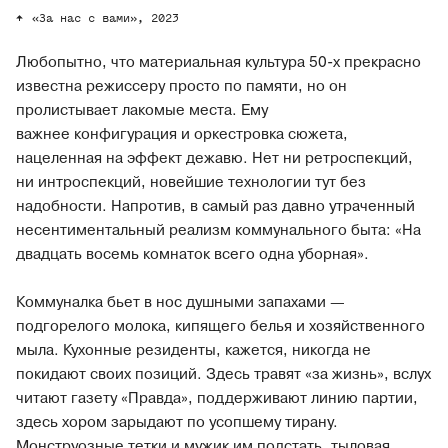
«За нас с вами», 2023
Любопытно, что материальная культура 50-х прекрасно
известна режиссеру просто по памяти, но он
пролистывает лакомые места. Ему
важнее конфигурация и оркестровка сюжета,
нацеленная на эффект дежавю. Нет ни ретроспекций,
ни интроспекций, новейшие технологии тут без
надобности. Напротив, в самый раз давно утраченный
несентиментальный реализм коммунального быта: «На
двадцать восемь комнаток всего одна уборная».
Коммуналка бьет в нос душными запахами —
подгорелого молока, кипящего белья и хозяйственного
мыла. Кухонные резиденты, кажется, никогда не
покидают своих позиций. Здесь травят «за жизнь», вслух
читают газету «Правда», поддерживают линию партии,
здесь хором зарыдают по усопшему тирану.
Монструозные тетки и мужик им подстать, тыловая