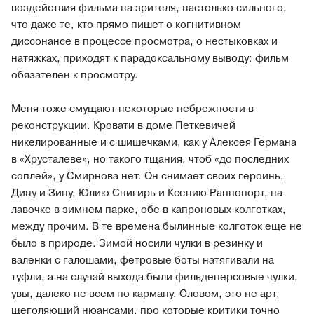
воздействия фильма на зрителя, настолько сильного,
что даже те, кто прямо пишет о когнитивном
диссонансе в процессе просмотра, о нестыковках и
натяжках, приходят к парадоксальному выводу: фильм
обязателен к просмотру.
Меня тоже смущают некоторые небрежности в
реконструкции. Кровати в доме Петкевичей
никелированные и с шишечками, как у Алексея Германа
в «Хрусталеве», но такого тщания, чтоб «до последних
соплей», у Смирнова нет. Он снимает своих героинь,
Дину и Зину, Юлию Снигирь и Ксению Раппопорт, на
лавочке в зимнем парке, обе в капроновых колготках,
между прочим. В те времена былинные колготок еще не
было в природе. Зимой носили чулки в резинку и
валенки с галошами, фетровые боты натягивали на
туфли, а на случай выхода были фильдеперсовые чулки,
увы, далеко не всем по карману. Словом, это не арт,
щеголяющий нюансами, про которые критики точно