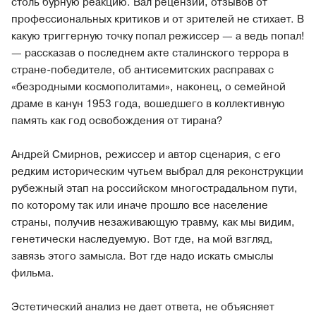
столь бурную реакцию. Вал рецензий, отзывов от
профессиональных критиков и от зрителей не стихает. В
какую триггерную точку попал режиссер — а ведь попал!
— рассказав о последнем акте сталинского террора в
стране-победителе, об антисемитских расправах с
«безродными космополитами», наконец, о семейной
драме в канун 1953 года, вошедшего в коллективную
память как год освобождения от тирана?
Андрей Смирнов, режиссер и автор сценария, с его
редким историческим чутьем выбрал для реконструкции
рубежный этап на российском многострадальном пути,
по которому так или иначе прошло все население
страны, получив незаживающую травму, как мы видим,
генетически наследуемую. Вот где, на мой взгляд,
завязь этого замысла. Вот где надо искать смыслы
фильма.
Эстетический анализ не дает ответа, не объясняет