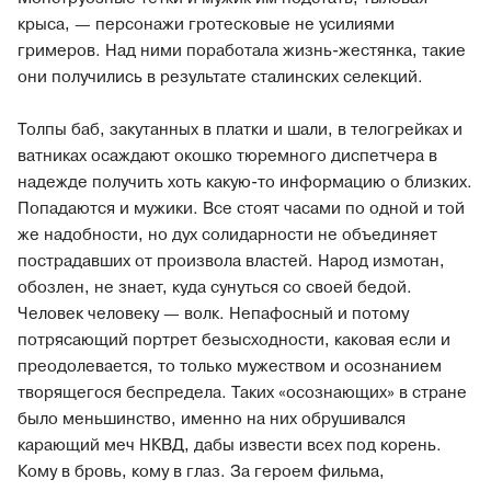
крыса, — персонажи гротесковые не усилиями
гримеров. Над ними поработала жизнь-жестянка, такие
они получились в результате сталинских селекций.
Толпы баб, закутанных в платки и шали, в телогрейках и
ватниках осаждают окошко тюремного диспетчера в
надежде получить хоть какую-то информацию о близких.
Попадаются и мужики. Все стоят часами по одной и той
же надобности, но дух солидарности не объединяет
пострадавших от произвола властей. Народ измотан,
обозлен, не знает, куда сунуться со своей бедой.
Человек человеку — волк. Непафосный и потому
потрясающий портрет безысходности, каковая если и
преодолевается, то только мужеством и осознанием
творящегося беспредела. Таких «осознающих» в стране
было меньшинство, именно на них обрушивался
карающий меч НКВД, дабы извести всех под корень.
Кому в бровь, кому в глаз. За героем фильма,