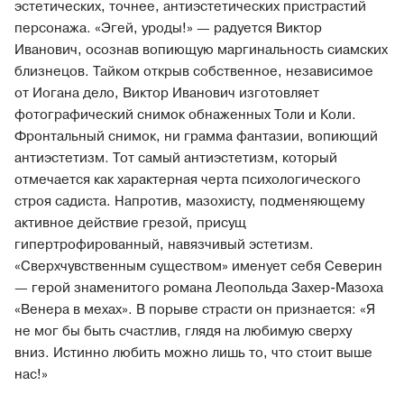
эстетических, точнее, антиэстетических пристрастий
персонажа. «Эгей, уроды!» — радуется Виктор
Иванович, осознав вопиющую маргинальность сиамских
близнецов. Тайком открыв собственное, независимое
от Иогана дело, Виктор Иванович изготовляет
фотографический снимок обнаженных Толи и Коли.
Фронтальный снимок, ни грамма фантазии, вопиющий
антиэстетизм. Тот самый антиэстетизм, который
отмечается как характерная черта психологического
строя садиста. Напротив, мазохисту, подменяющему
активное действие грезой, присущ
гипертрофированный, навязчивый эстетизм.
«Сверхчувственным существом» именует себя Северин
— герой знаменитого романа Леопольда Захер-Мазоха
«Венера в мехах». В порыве страсти он признается: «Я
не мог бы быть счастлив, глядя на любимую сверху
вниз. Истинно любить можно лишь то, что стоит выше
нас!»