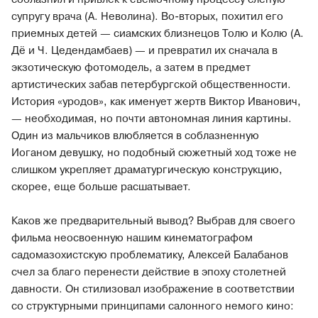
супругу врача (А. Неволина). Во-вторых, похитил его
приемных детей — сиамских близнецов Толю и Колю (А.
Дё и Ч. Цедендамбаев) — и превратил их сначала в
экзотическую фотомодель, а затем в предмет
артистических забав петербургской общественности.
История «уродов», как именует жертв Виктор Иванович,
— необходимая, но почти автономная линия картины.
Один из мальчиков влюбляется в соблазненную
Иоганом девушку, но подобный сюжетный ход тоже не
слишком укрепляет драматургическую конструкцию,
скорее, еще больше расшатывает.
Каков же предварительный вывод? Выбрав для своего
фильма неосвоенную нашим кинематографом
садомазохистскую проблематику, Алексей Балабанов
счел за благо перенести действие в эпоху столетней
давности. Он стилизовал изображение в соответствии
со структурными принципами салонного немого кино: