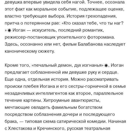
девушка впервые увидела себя нагой. Точнее, осознала
этот факт как моральное событие, подлежащее оценке,
властно требующее выбора. История грехопадения,
притча о потерянном рае: «Кто сказал тебе, что ты наг?
»
Иоган — искуситель, последний романтик,
режиссер-постановщик упоительного фоторомана.
Здесь, осознанно или нет, фильм Балабанова наследует
каноническому сюжету.
Кроме того, «печальный демон, дух изгнанья
»
, Иоган
предлагает соблазненной им девушке руку и сердце.
Еще одна, отдельная история. Можно рассматривать
происки плебея Иогана и его сестры-горничной в семье
незадачливых интеллигентов как второе, параллельное
течение картины. Хитроумные авантюристы,
мечтающие овладеть фамильным богатством
посредством соблазнения дочери и последующего
брака, — типовая схема сатирической комедии. Начиная
с Хлестакова и Кречинского, русская театральная