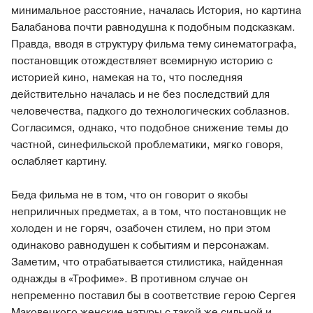
минимальное расстояние, началась История, но картина
Балабанова почти равнодушна к подобным подсказкам.
Правда, вводя в структуру фильма тему синематографа,
постановщик отождествляет всемирную историю с
историей кино, намекая на то, что последняя
действительно началась и не без последствий для
человечества, падкого до технологических соблазнов.
Согласимся, однако, что подобное снижение темы до
частной, синефильской проблематики, мягко говоря,
ослабляет картину.
Беда фильма не в том, что он говорит о якобы
неприличных предметах, а в том, что постановщик не
холоден и не горяч, озабочен стилем, но при этом
одинаково равнодушен к событиям и персонажам.
Заметим, что отрабатывается стилистика, найденная
однажды в «Трофиме». В противном случае он
непременно поставил бы в соответствие герою Сергея
Маковецкого женские натуры с такой же сильной и