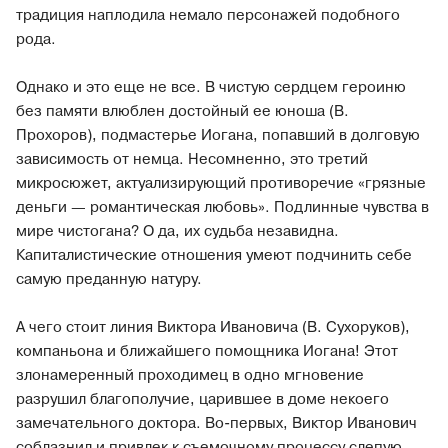
традиция наплодила немало персонажей подобного
рода.
Однако и это еще не все. В чистую сердцем героиню
без памяти влюблен достойный ее юноша (В.
Прохоров), подмастерье Иогана, попавший в долговую
зависимость от немца. Несомненно, это третий
микросюжет, актуализирующий противоречие «грязные
деньги — романтическая любовь». Подлинные чувства в
мире чистогана? О да, их судьба незавидна.
Капиталистические отношения умеют подчинить себе
самую преданную натуру.
А чего стоит линия Виктора Ивановича (В. Сухоруков),
компаньона и ближайшего помощника Иогана! Этот
злонамеренный проходимец в одно мгновение
разрушил благополучие, царившее в доме некоего
замечательного доктора. Во-первых, Виктор Иванович
соблазнил и привлек к съемочному процессу слепую