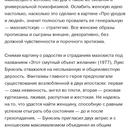
универсальной психофизикой. Ослабить женскую идею
настолько, насколько это сделано в картине «Про уродов
и людей», значит полностью провалить ее генеральную
— мазохистскую — стратегию. Все женские образы
прописаны и сыграны внешне, декоративно, без
должной чувственности и порочного эротизма.
Снимая картину о радостях и страданиях мазохиста под
названием «Этот смутный объект желания» (1977), Луис
Бунюэль отважился на неслыханную и общеизвестную
дерзость. Фантазмы главного героя предполагали
существование возлюбленной в двух ипостасях: первая
— сама невинность, ангел во плоти, вторая — роковая
куртизанка, лживая, распутная и жестокая. Не надеясь
на то, что удастся найти женщину, способную с равным
успехом отыграть оба состояния — до и после
грехопадения, — Бунюэль пригласил двух актрис и с
юношеским максимализмом объединил их общим