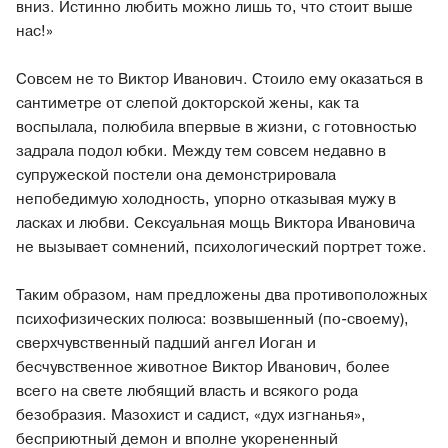
вниз. Истинно любить можно лишь то, что стоит выше
нас!»
Совсем не то Виктор Иванович. Стоило ему оказаться в
сантиметре от слепой докторской жены, как та
воспылала, полюбила впервые в жизни, с готовностью
задрала подол юбки. Между тем совсем недавно в
супружеской постели она демонстрировала
непобедимую холодность, упорно отказывая мужу в
ласках и любви. Сексуальная мощь Виктора Ивановича
не вызывает сомнений, психологический портрет тоже.
Таким образом, нам предложены два противоположных
психофизических полюса: возвышенный (по-своему),
сверхчувственный падший ангел Иоган и
бесчувственное животное Виктор Иванович, более
всего на свете любящий власть и всякого рода
безобразия. Мазохист и садист, «дух изгнанья»,
бесприютный демон и вполне укорененный