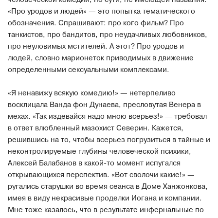
«Про уродов и людей» — это попытка тематического
обозначения. Спрашивают: про кого фильм? Про
танкистов, про бандитов, про неудачливых любовников,
про неуловимых мстителей. А этот? Про уродов и
людей, словно марионеток приводимых в движение
определенными сексуальными комплексами.
«Я ненавижу всякую комедию!» — нетерпеливо
восклицала Ванда фон Дунаева, пресловутая Венера в
мехах. «Так издевайся надо мною всерьез!» — требовал
в ответ влюбленный мазохист Северин. Кажется,
решившись на то, чтобы всерьез погрузиться в тайные и
неконтролируемые глубины человеческой психики,
Алексей Балабанов в какой-то момент испугался
открывающихся перспектив. «Вот сволочи какие!» —
ругались старушки во время сеанса в Доме Ханжонкова,
имея в виду некрасивые проделки Иогана и компании.
Мне тоже казалось, что в результате инфернальные по