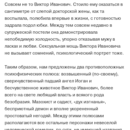
Совсем не то Виктор Иванович. Стоило ему оказаться в
сантиметре от слепой докторской жены, как та
воспылала, полюбила впервые в жизни, с готовностью
задрала подол юбки. Между тем совсем недавно в
супружеской постели она демонстрировала
непобедимую холодность, упорно отказывая мужу в
ласках и любви. Сексуальная мощь Виктора Ивановича
не вызывает сомнений, психологический портрет тоже.
Таким образом, нам предложены два противоположных
психофизических полюса: возвышенный (по-своему),
сверхчувственный падший ангел Иоган и
бесчувственное животное Виктор Иванович, более
всего на свете любящий власть и всякого рода
безобразия. Мазохист и садист, «дух изгнанья»,
бесприютный демон и вполне укорененный
простоватый негодяй. Между этими полюсами
располагаются все остальные персонажи невеселой
человеческой комедии, по сути, не имеющей названия.