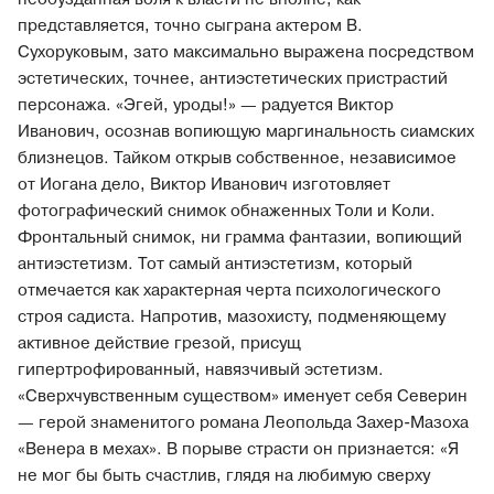
представляется, точно сыграна актером В.
Сухоруковым, зато максимально выражена посредством
эстетических, точнее, антиэстетических пристрастий
персонажа. «Эгей, уроды!» — радуется Виктор
Иванович, осознав вопиющую маргинальность сиамских
близнецов. Тайком открыв собственное, независимое
от Иогана дело, Виктор Иванович изготовляет
фотографический снимок обнаженных Толи и Коли.
Фронтальный снимок, ни грамма фантазии, вопиющий
антиэстетизм. Тот самый антиэстетизм, который
отмечается как характерная черта психологического
строя садиста. Напротив, мазохисту, подменяющему
активное действие грезой, присущ
гипертрофированный, навязчивый эстетизм.
«Сверхчувственным существом» именует себя Северин
— герой знаменитого романа Леопольда Захер-Мазоха
«Венера в мехах». В порыве страсти он признается: «Я
не мог бы быть счастлив, глядя на любимую сверху