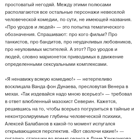
простоватый негодяй. Между этими полюсами
располагаются все остальные персонажи невеселой
человеческой комедии, по сути, не имеющей названия.
«Про уродов и людей» — это попытка тематического
обозначения. Спрашивают: про кого фильм? Про
танкистов, про бандитов, про неудачливых любовников,
про неуловимых мстителей. А этот? Про уродов и
людей, словно марионеток приводимых в движение
определенными сексуальными комплексами.
«Я ненавижу всякую комедию!» — нетерпеливо
восклицала Ванда фон Дунаева, пресловутая Венера в
мехах. «Так издевайся надо мною всерьез!» — требовал
в ответ влюбленный мазохист Северин. Кажется,
решившись на то, чтобы всерьез погрузиться в тайные и
неконтролируемые глубины человеческой психики,
Алексей Балабанов в какой-то момент испугался
открывающихся перспектив. «Вот сволочи какие!» —
ругались старушки во время сеанса в Доме Ханжонкова,