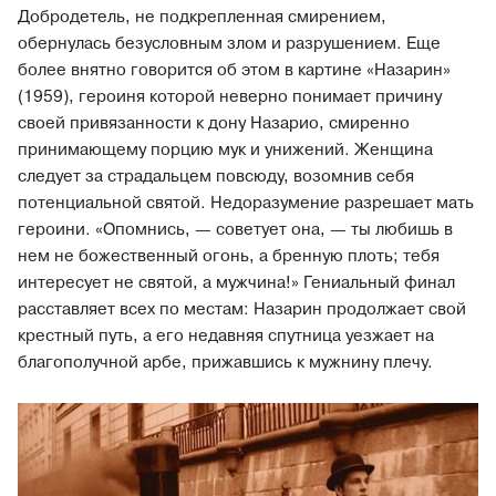
Добродетель, не подкрепленная смирением,
обернулась безусловным злом и разрушением. Еще
более внятно говорится об этом в картине «Назарин»
(1959), героиня которой неверно понимает причину
своей привязанности к дону Назарио, смиренно
принимающему порцию мук и унижений. Женщина
следует за страдальцем повсюду, возомнив себя
потенциальной святой. Недоразумение разрешает мать
героини. «Опомнись, — советует она, — ты любишь в
нем не божественный огонь, а бренную плоть; тебя
интересует не святой, а мужчина!» Гениальный финал
расставляет всех по местам: Назарин продолжает свой
крестный путь, а его недавняя спутница уезжает на
благополучной арбе, прижавшись к мужнину плечу.