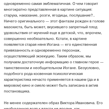
одновременно самая эмблематичная. О чем говорит
многократно представленная в картине ситуация:
старуха, наказание, розги, ягодицы, послушание?..
Ничего оригинального — этот фантазм рожден в голове
мазохиста, быть может, вкусившего запретный плод
удовольствия от мучений еще в детской, что, впрочем,
совершенно необязательно. Кстати, в картине
появляется старая няня Иогана — его единственная
привязанность и одновременно персонаж,
осуществляющий экзекуцию. Таким образом, мы
получаем достаточную информацию о главном герое —
таинственном и необщительном Иогане. Безусловно,
подобного рода косвенная психологическая
характеристика нечасто применяется в нашем (да и в
мировом) кино и смело может быть записана в актив
постановщика.
Не менее содержателен образ Виктора Ивановича. Его
необузданная воля к власти не вполне, как