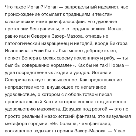
Что такое Иоган? Иоган — запредельный идеалист, чье
происхождение отсылает к традициям и текстам
классической немецкой философии. Его духовные
претензии безграничны, его гордыня велика. Иоган,
равно как и Северин Захер-Мазоха, отнюдь не
патологический извращенец и негодяй, вроде Виктора
Ивановича. «Если бы ты был менее добродетелен, —
пеняет Венера в мехах своему поклоннику и рабу, — ты
был бы совершенно нормален». Как бы не так! Норма —
удел посредственных людей и уродов. Иогана и
Северина волнует возвышенное. Как представление
непредставимого, внушающее то негативное
удовольствие, о котором с любопытством писал
проницательный Кант и которое вполне тождественно
удовольствию мазохиста. Девушка под розгой — это не
просто реальный мазохистский фантазм, это визуальная
метафора гордыни. «Вы больше, чем фантазер, —
восхищенно вздыхает героиня Захер-Мазоха. — У вас