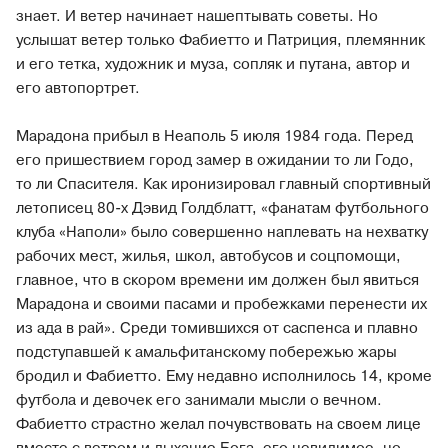
знает. И ветер начинает нашептывать советы. Но
услышат ветер только Фабиетто и Патриция, племянник
и его тетка, художник и муза, сопляк и путана, автор и
его автопортрет.
Марадона прибыл в Неаполь 5 июля 1984 года. Перед
его пришествием город замер в ожидании то ли Годо,
то ли Спасителя. Как иронизировал главный спортивный
летописец 80-х Дэвид Голдблатт, «фанатам футбольного
клуба «Наполи» было совершенно наплевать на нехватку
рабочих мест, жилья, школ, автобусов и соцпомощи,
главное, что в скором времени им должен был явиться
Марадона и своими пасами и пробежками перенести их
из ада в рай». Среди томившихся от саспенса и плавно
подступавшей к амальфитанскому побережью жары
бродил и Фабиетто. Ему недавно исполнилось 14, кроме
футбола и девочек его занимали мысли о вечном.
Фабиетто страстно желал почувствовать на своем лице