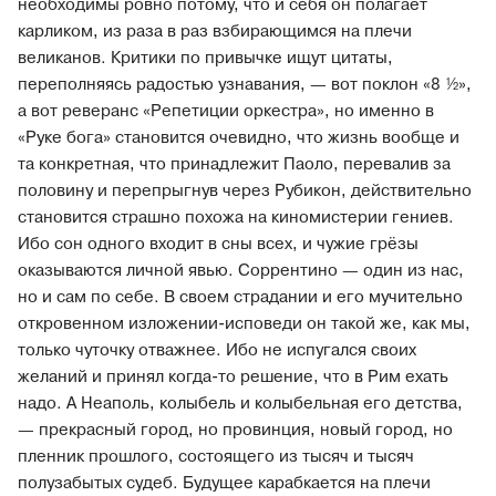
необходимы ровно потому, что и себя он полагает
карликом, из раза в раз взбирающимся на плечи
великанов. Критики по привычке ищут цитаты,
переполняясь радостью узнавания, — вот поклон «8 ½»,
а вот реверанс «Репетиции оркестра», но именно в
«Руке бога» становится очевидно, что жизнь вообще и
та конкретная, что принадлежит Паоло, перевалив за
половину и перепрыгнув через Рубикон, действительно
становится страшно похожа на киномистерии гениев.
Ибо сон одного входит в сны всех, и чужие грёзы
оказываются личной явью. Соррентино — один из нас,
но и сам по себе. В своем страдании и его мучительно
откровенном изложении-исповеди он такой же, как мы,
только чуточку отважнее. Ибо не испугался своих
желаний и принял когда-то решение, что в Рим ехать
надо. А Неаполь, колыбель и колыбельная его детства,
— прекрасный город, но провинция, новый город, но
пленник прошлого, состоящего из тысяч и тысяч
полузабытых судеб. Будущее карабкается на плечи