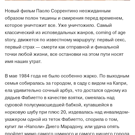
Новый фильм Паоло Соррентино неожиданным
образом полон тишины и смирения перед временем,
которое уничтожит все. Уже уничтожило. Самый
классический из исповедальных жанров, coming of age
story, движется по известному маршруту: первый секс,
первый страх — смерти как отправной и финальной
точки любой жизни, все остановки на этом пути носят
имя наших утрат.
В мае 1984 года не было особенно жарко. По выходным
семья собиралась за городом, в саду с видом на Капри,
ела удивительно сочный арбуз, что достался одному из
дядьев Фабиетто в качестве взятки, смеялась над
суровой полусумасшедшей бабкой, кутавшейся в
норковую шубу при плюс 20, издевалась над инвалидом-
ухажером одной из теток Фабиетто, спорила о том,
купит ли «Наполи» Диего Марадону, или удача опять
пройдет мимо самого шумного и самого нищего города