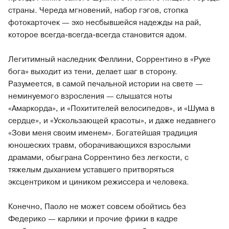
страны. Череда мгновений, набор гэгов, стопка
фотокарточек — эхо несбывшейся надежды на рай,
которое всегда-всегда-всегда становится адом.
Легитимный наследник Феллини, Соррентино в «Руке
бога» выходит из тени, делает шаг в сторону.
Разумеется, в самой печальной истории на свете —
неминуемого взросления — слышатся ноты
«Амаркорда», и «Похитителей велосипедов», и «Шума в
сердце», и «Ускользающей красоты», и даже недавнего
«Зови меня своим именем». Богатейшая традиция
юношеских травм, оборачивающихся взрослыми
драмами, обыграна Соррентино без легкости, с
тяжелым дыханием уставшего притворяться
эксцентриком и циником режиссера и человека.
Конечно, Паоло не может совсем обойтись без
Федерико — карлики и прочие фрики в кадре