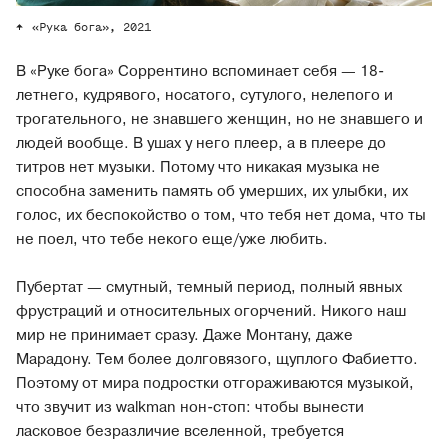
«Рука бога», 2021
В «Руке бога» Соррентино вспоминает себя — 18-
летнего, кудрявого, носатого, сутулого, нелепого и
трогательного, не знавшего женщин, но не знавшего и
людей вообще. В ушах у него плеер, а в плеере до
титров нет музыки. Потому что никакая музыка не
способна заменить память об умерших, их улыбки, их
голос, их беспокойство о том, что тебя нет дома, что ты
не поел, что тебе некого еще/уже любить.
Пубертат — смутный, темный период, полный явных
фрустраций и относительных огорчений. Никого наш
мир не принимает сразу. Даже Монтану, даже
Марадону. Тем более долговязого, щуплого Фабиетто.
Поэтому от мира подростки отгораживаются музыкой,
что звучит из walkman нон-стоп: чтобы вынести
ласковое безразличие вселенной, требуется