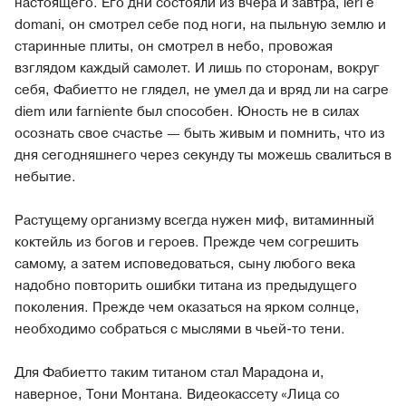
настоящего. Его дни состояли из вчера и завтра, ieri e
domani, он смотрел себе под ноги, на пыльную землю и
старинные плиты, он смотрел в небо, провожая
взглядом каждый самолет. И лишь по сторонам, вокруг
себя, Фабиетто не глядел, не умел да и вряд ли на carpe
diem или farniente был способен. Юность не в силах
осознать свое счастье — быть живым и помнить, что из
дня сегодняшнего через секунду ты можешь свалиться в
небытие.
Растущему организму всегда нужен миф, витаминный
коктейль из богов и героев. Прежде чем согрешить
самому, а затем исповедоваться, сыну любого века
надобно повторить ошибки титана из предыдущего
поколения. Прежде чем оказаться на ярком солнце,
необходимо собраться с мыслями в чьей-то тени.
Для Фабиетто таким титаном стал Марадона и,
наверное, Тони Монтана. Видеокассету «Лица со