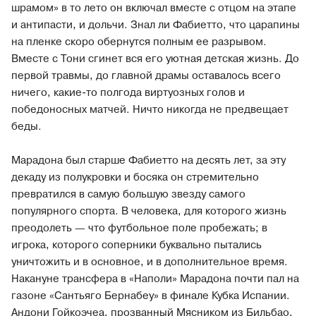
шрамом» в то лето он включал вместе с отцом на этапе
и антипасти, и дольчи. Знал ли Фабиетто, что царапины
на пленке скоро обернутся полным ее разрывом.
Вместе с Тони сгинет вся его уютная детская жизнь. До
первой травмы, до главной драмы оставалось всего
ничего, какие-то полгода виртуозных голов и
победоносных матчей. Ничто никогда не предвещает
беды.
Марадона был старше Фабиетто на десять лет, за эту
декаду из полукровки и босяка он стремительно
превратился в самую большую звезду самого
популярного спорта. В человека, для которого жизнь
преодолеть — что футбольное поле пробежать; в
игрока, которого соперники буквально пытались
уничтожить и в основное, и в дополнительное время.
Накануне трансфера в «Наполи» Марадона почти пал на
газоне «Сантьяго Бернабеу» в финале Кубка Испании.
Андони Гойкоэчеа, прозванный Мясником из Бильбао,