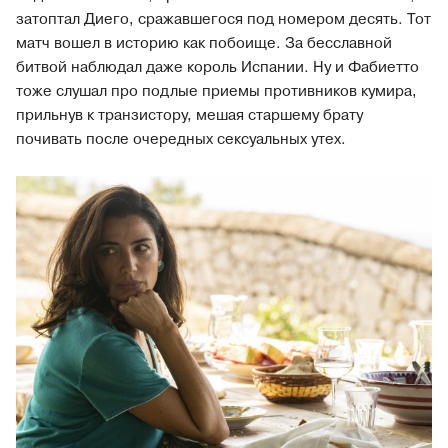
затоптал Диего, сражавшегося под номером десять. Тот
матч вошел в историю как побоище. За бесславной
битвой наблюдал даже король Испании. Ну и Фабиетто
тоже слушал про подлые приемы противников кумира,
прильнув к транзистору, мешая старшему брату
почивать после очередных сексуальных утех.