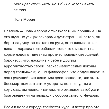
Мне нравилось жить, но я бы не хотел начать
заново.
Поль Моран
Неаполь — новый город с тысячелетним прошлым. На
его шумных улицах вечерами дует странный ветер, он
берет за душу, он хватает за руки, он вглядывается в
лица — дерзких контрабандистов, что отдыхают на
корме лодок от дневных противоправных свершений;
баронесс, что, наскучив и себе и другим
аррогантностью своей, расчесывают седые локоны
перед трельяжем; юных философов, что обдумывают на
сон грядущий, как лишиться девственности, как стать
бессмертными, а затем умереть; полногрудым и
круглозадым неаполитанкам, что ожидают автобуса и
благовещения на площади у собора святого Януария.
Всем в новом городе требуется чудо, и ветер про это