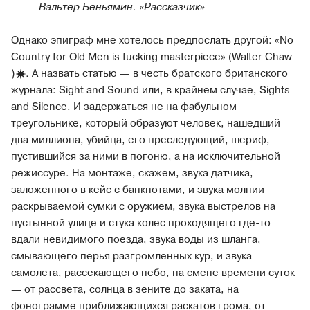
Вальтер Беньямин. «Рассказчик»
Однако эпиграф мне хотелось предпослать другой: «No
Country for Old Men is fucking masterpiece» (Walter Chaw
)
. А назвать статью — в честь братского британского
журнала: Sight and Sound или, в крайнем случае, Sights
and Silence. И задержаться не на фабульном
треугольнике, который образуют человек, нашедший
два миллиона, убийца, его преследующий, шериф,
пустившийся за ними в погоню, а на исключительной
режиссуре. На монтаже, скажем, звука датчика,
заложенного в кейс с банкнотами, и звука молнии
раскрываемой сумки с оружием, звука выстрелов на
пустынной улице и стука колес проходящего где-то
вдали невидимого поезда, звука воды из шланга,
смывающего перья разгромленных кур, и звука
самолета, рассекающего небо, на смене времени суток
— от рассвета, солнца в зените до заката, на
фонограмме приближающихся раскатов грома, от