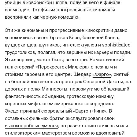
убийцы в ковбойской шляпе, получавшего в финале
возмездие. Тот фильм прогрессивные киноманы
восприняли как черную комедию.
Эти же киноманы и прогрессивные кинокритики давно
успокоились насчет братьев Коэн, баловней Канна,
вундеркиндов, шутников, интеллектуалов и sophisticated
трудоголиков, полагая, что вершины их карьеры позади.
Этих вершин, может быть, всего три. Романтический
гангстерский «Перекресток Миллера» с нежным и
стойким героем в его центре. Шедевр
«Фарго»
, снятый
на бескрайних снежных просторах Северной Дакоты, на
дорогах и полях Миннесоты, невозмутимо обнаживший
фантастичность обыденки, гротесковую изнанку
коренных мифологем американского середняка.
Эксцентричный сюрреальный «Бартон Финк». В
остальных фильмах братья эксплуатировали свои
высокопробные уменья
, но разве только стильным или
стилизаторским мастерством возможно вдохновить?