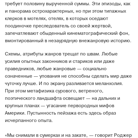
требует половину вырученной суммы. Эти эпизоды, как
и панорама острохарактерных, но при этом типажных
клерков в мотелях, отелях, в которых оседают
поодиночке преследователь со своей жертвой,
запечатлевают обыденный кинематографический фон,
вмонтированный в незаурядную внежанровую историю.
Схемы, атрибуты жанров трещат по швам. Любые
усилия опытных законников и стариков или даже
праведников, любые жанровые — социально
означенные — упования не способны сделать мир даже
чуточку лучше. И по экрану разливается меланхолия.
При этом метафизика сурового, ветреного,
поэтического ландшафта освещает — на дальних и
крупных планах — угасание первородных мифов
Америки. Пустынность пейзажа есть здесь образ
исчерпанного опыта.
«Мы снимали в сумерках и на закате, — говорит Роджер