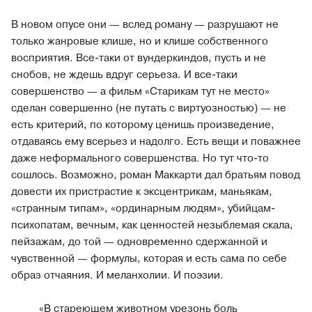
В новом опусе они — вслед роману — разрушают не
только жанровые клише, но и клише собственного
восприятия. Все-таки от вундеркиндов, пусть и не
снобов, не ждешь вдруг серьеза. И все-таки
совершенство — а фильм «Старикам тут не место»
сделан совершенно (не путать с виртуозностью) — не
есть критерий, по которому ценишь произведение,
отдаваясь ему всерьез и надолго. Есть вещи и поважнее
даже неформального совершенства. Но тут что-то
сошлось. Возможно, роман Маккарти дал братьям повод
довести их пристрастие к эксцентрикам, маньякам,
«странным типам», «ординарным людям», убийцам-
психопатам, вечным, как ценностей незыблемая скала,
пейзажам, до той — одновременно сдержанной и
чувственной — формулы, которая и есть сама по себе
образ отчаяния. И меланхолии. И поэзии.
«В стареющем животном урезонь боль