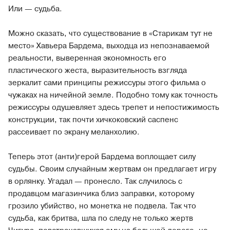
Или — судьба.
Можно сказать, что существование в «Старикам тут не
место» Хавьера Бардема, выходца из непознаваемой
реальности, выверенная экономность его
пластического жеста, выразительность взгляда
зеркалит сами принципы режиссуры этого фильма о
чужаках на ничейной земле. Подобно тому как точность
режиссуры одушевляет здесь трепет и непостижимость
конструкции, так почти хичкоковский саспенс
рассеивает по экрану меланхолию.
Теперь этот (анти)герой Бардема воплощает силу
судьбы. Своим случайным жертвам он предлагает игру
в орлянку. Угадал — пронесло. Так случилось с
продавцом магазинчика близ заправки, которому
грозило убийство, но монетка не подвела. Так что
судьба, как бритва, шла по следу не только жертв