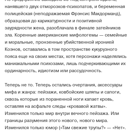
нанявшего двух отморозков-психопатов, и беременная
полицейская (неподражаемая Фрэнсис Макдорманд),
образцовая до карикатурности и позитивной
заурядности жена, разоблачала в финале затейников
зла. Коренные американские мифологемы — семейные
и моральные, пронзенные убийственной иронией
Коэнов, оставались в том пространстве кукурузного
пояса еще на своих местах, хотя персонажи наделялись
маниакальными психозами, лишь подчеркивающими их
ординарность, идиотизм или рассудочность.
Теперь не то. Теперь остались очертания, аксессуары
мифа и жанра: пейзажи, ковбойские шляпы и сапоги,
сквозь которые из пораненной ноги капает кровь,
оставляя на асфальте следы «кровавой жатвы».
Изменился только мир внутри вечного пейзажа. Или
границы разумения этого нового, нового мира.
Изменился только юмор («Там свежие трупы?» — «Нет».