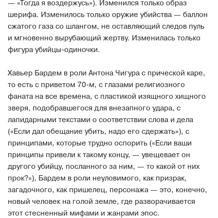
— «Тогда я воздержусь»). Изменился только образ
шерифа. Изменилось только оружие убийства — баллон
сжатого газа со шлангом, не оставляющий следов пуль
и мгновенно вырубающий жертву. Изменилась только
фигура убийцы-одиночки.
Хавьер Бардем в роли Антона Чигура с прической каре,
то есть с приветом 70-м, с глазами религиозного
фаната на все времена, с пластикой изящного хищного
зверя, подобравшегося для внезапного удара, с
лапидарными текстами о соответствии слова и дела
(«Если дал обещание убить, надо его сдержать»), с
принципами, которые трудно оспорить («Если ваши
принципы привели к такому концу, — увещевает он
другого убийцу, посланного за ним, — то какой от них
прок?»), Бардем в роли неуловимого, как призрак,
загадочного, как пришелец, персонажа — это, конечно,
новый человек на голой земле, где разворачивается
этот стесненный мифами и жанрами эпос.