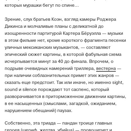
которых мурашки бегут по спине...
Зрение, слух братьев Коэн, взгляд камеры Роджера
Дикинса и молчаливые планы с деликатной до
изощренности партитурой Картера Бёруэлла — музыки
в этом фильме нет, кроме короткого фрагмента песенки
уличных мексиканских музыкантов, — составляют
эпический сюжет картины, в которой фабульная схема
исчерпывается минут за 40 до финала. Впрочем, о
подрыве очевидных намерений триллера,
вестерна
—
при наличии соблазнительных примет этих жанров —
сказать еще предстоит. Так или иначе, но именно sight,
sound и silence порождают тот саспенс, который
разворачивается в приторможенном движении картины,
в ее насыщенных (смыслами, загадкой, ожиданием,
нарушением обещаний) паузах.
Собственно, эта триада — пандан троице главных
героев (шериф, жертва, убийца) — провоцирует и