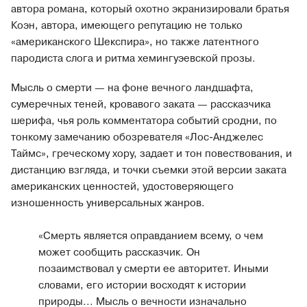
автора романа, который охотно экранизировали братья
Коэн, автора, имеющего репутацию не только
«американского Шекспира», но также латентного
пародиста слога и ритма хемингуэевской прозы.
Мысль о смерти — на фоне вечного ландшафта,
сумеречных теней, кровавого заката — рассказчика
шерифа, чья роль комментатора событий сродни, по
тонкому замечанию обозревателя «Лос-Анджелес
Таймс», греческому хору, задает и тон повествования, и
дистанцию взгляда, и точки съемки этой версии заката
американских ценностей, удостоверяющего
изношенность универсальных жанров.
«Смерть является оправданием всему, о чем
может сообщить рассказчик. Он
позаимствовал у смерти ее авторитет. Иными
словами, его истории восходят к истории
природы... Мысль о вечности изначально