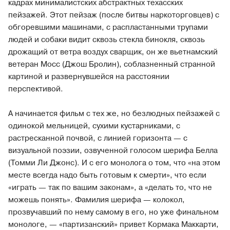
кадрах минималистских абстрактных техасских
пейзажей. Этот пейзаж (после битвы наркоторговцев) с
обгоревшими машинами, с распластанными трупами
людей и собаки видит сквозь стекла бинокля, сквозь
дрожащий от ветра воздух сварщик, он же вьетнамский
ветеран Мосс (Джош Бролин), соблазненный странной
картиной и развернувшейся на расстоянии
перспективой.
А начинается фильм с тех же, но безлюдных пейзажей с
одинокой мельницей, сухими кустарниками, с
растресканной почвой, с линией горизонта — с
визуальной поэзии, озвученной голосом шерифа Белла
(Томми Ли Джонс). И с его монолога о том, что «на этом
месте всегда надо быть готовым к смерти», что если
«играть — так по вашим законам», а «делать то, что не
можешь понять». Фамилия шерифа — колокол,
прозвучавший по нему самому в его, но уже финальном
монологе, — «партизанский» привет Кормака Маккарти,