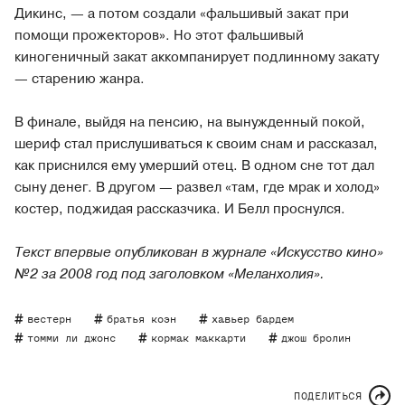
Дикинс, — а потом создали «фальшивый закат при
помощи прожекторов». Но этот фальшивый
киногеничный закат аккомпанирует подлинному закату
— старению жанра.
В финале, выйдя на пенсию, на вынужденный покой,
шериф стал прислушиваться к своим снам и рассказал,
как приснился ему умерший отец. В одном сне тот дал
сыну денег. В другом — развел «там, где мрак и холод»
костер, поджидая рассказчика. И Белл проснулся.
Текст впервые опубликован в журнале «Искусство кино»
№2 за 2008 год под заголовком «Меланхолия».
вестерн
братья коэн
хавьер бардем
томми ли джонс
кормак маккарти
джош бролин
ПОДЕЛИТЬСЯ