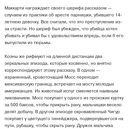
Маккарти награждает своего шерифа рассказом —
случаем из практики об аресте парнишки, убившего 14-
летнюю девочку. Все считали, что это преступление из-
за страсти. Но шериф был убежден, что убийца хотел
убивать и убивал бы с удовольствием впредь, если б его
выпустили из тюрьмы.
Коэны же рифмуют на длинной дистанции два
зеркальных эпизода, которые косвенно, но внятно
корреспондируют этому рассказу. В одном —
израненный, кровоточащий Мосс переходит
мексиканскую границу, встречает на мосту молодых
американцев. Их животный испуг сменяется наивным
ликованием. Мосс покупает у одного из прохожих куртку
за 500 баксов, чтобы прикрыть рану, мальчишки весело
делят добычу. В другом эпизоде окровавленный Чигур
покупает у цветущего тинейджера, подвернувшегося на
пути, рубашку, чтобы скрыть рану. Дружок мальчика