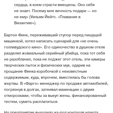
сердца, в коем страсти вмещены. Оно себя
не знает. Посему мне вечность подари — но
не ему» (Уильям Йейтс. «Плавание в
Византию»).
Бартон Финк, переживавший ступор перед пишущей
машинкой, хотел написать сценарий для «не очень
голливудского кино». Его одиночество в душном отеле
разделял жовиальный серийный убийца, пока тот себя
не разоблачил, пока не поджег этот отель, эти камеры
творческих пыток и физических мук, одарив на
прощание Финка коробочкой с неизвестным
содержимым, куда, впрочем, вместилась бы голова
жертвы. В «Фарго» менеджер по продаже автомобилей,
погрязнув в долгах, затеивал махинацию с двумя
отморозками, чтобы за выкуп жены, финансированный
тестем, суметь расплатиться.
Но предприятие выходило из-под контроля идиота,