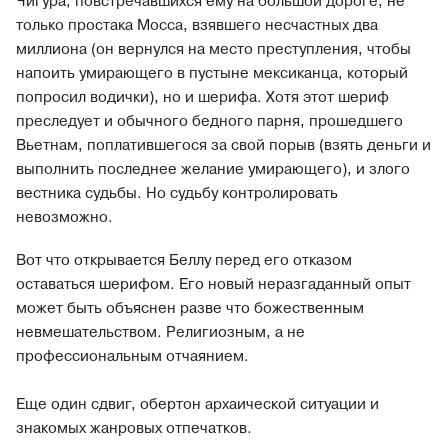
Чигура, повстречавшихся ему на большой дороге, не
только простака Мосса, взявшего несчастных два
миллиона (он вернулся на место преступления, чтобы
напоить умирающего в пустыне мексиканца, который
попросил водички), но и шерифа. Хотя этот шериф
преследует и обычного бедного парня, прошедшего
Вьетнам, поплатившегося за свой порыв (взять деньги и
выполнить последнее желание умирающего), и злого
вестника судьбы. Но судьбу контролировать
невозможно.
Вот что открывается Беллу перед его отказом
оставаться шерифом. Его новый неразгаданный опыт
может быть объяснен разве что божественным
невмешательством. Религиозным, а не
профессиональным отчаянием.
Еще один сдвиг, обертон архаической ситуации и
знакомых жанровых отпечатков.