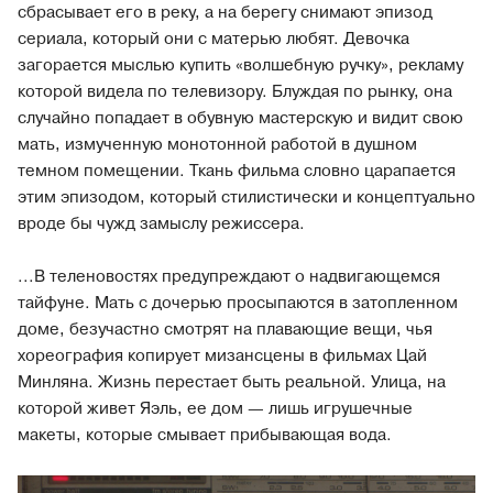
сбрасывает его в реку, а на берегу снимают эпизод
сериала, который они с матерью любят. Девочка
загорается мыслью купить «волшебную ручку», рекламу
которой видела по телевизору. Блуждая по рынку, она
случайно попадает в обувную мастерскую и видит свою
мать, измученную монотонной работой в душном
темном помещении. Ткань фильма словно царапается
этим эпизодом, который стилистически и концептуально
вроде бы чужд замыслу режиссера.
...В теленовостях предупреждают о надвигающемся
тайфуне. Мать с дочерью просыпаются в затопленном
доме, безучастно смотрят на плавающие вещи, чья
хореография копирует мизансцены в фильмах Цай
Минляна. Жизнь перестает быть реальной. Улица, на
которой живет Яэль, ее дом — лишь игрушечные
макеты, которые смывает прибывающая вода.