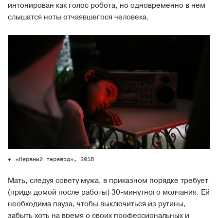
интонирован как голос робота, но одновременно в нем
слышатся ноты отчаявшегося человека.
«Нервный перевод», 2018
Мать, следуя совету мужа, в приказном порядке требует
(придя домой после работы) 30-минутного молчания. Ей
необходима пауза, чтобы выключиться из рутины,
забыть хоть на время о своих профессиональных и