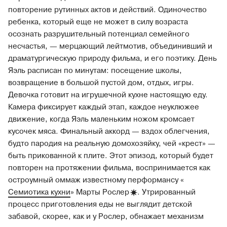
повторение рутинных актов и действий. Одиночество
ребенка, который еще не может в силу возраста
осознать разрушительный потенциал семейного
несчастья, — мерцающий лейтмотив, объединивший и
драматургическую природу фильма, и его поэтику. День
Яэль расписан по минутам: посещение школы,
возвращение в большой пустой дом, отдых, игры.
Девочка готовит на игрушечной кухне настоящую еду.
Камера фиксирует каждый этап, каждое неуклюжее
движение, когда Яэль маленьким ножом кромсает
кусочек мяса. Финальный аккорд — вздох облегчения,
будто пародия на реальную домохозяйку, чей «крест» —
быть прикованной к плите. Этот эпизод, который будет
повторен на протяжении фильма, воспринимается как
остроумный оммаж известному перформансу «
Семиотика кухни
» Марты
Рослер
. Утрированный
процесс приготовления еды не выглядит детской
забавой, скорее, как и у Рослер, обнажает механизм