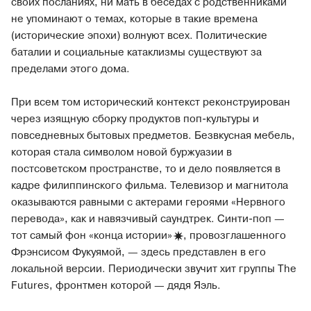
своих посланиях, ни мать в беседах с родственниками
не упоминают о темах, которые в такие времена
(исторические эпохи) волнуют всех. Политические
баталии и социальные катаклизмы существуют за
пределами этого дома.
При всем том исторический контекст реконструирован
через изящную сборку продуктов поп-культуры и
повседневных бытовых предметов. Безвкусная мебель,
которая стала символом новой буржуазии в
постсоветском пространстве, то и дело появляется в
кадре филиппинского фильма. Телевизор и магнитола
оказываются равными с актерами героями «Нервного
перевода», как и навязчивый саундтрек. Синти-поп —
тот самый фон «конца истории
»
, провозглашенного
Фрэнсисом Фукуямой, — здесь представлен в его
локальной версии. Периодически звучит хит группы The
Futures, фронтмен которой — дядя Яэль.