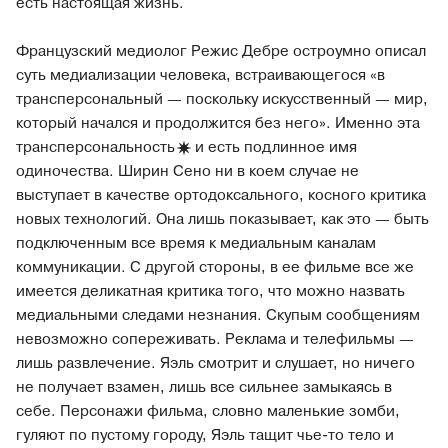
есть настоящая жизнь.
Французский медиолог Режис Дебре остроумно описал
суть медиализации человека, встраивающегося «в
трансперсональный — поскольку искусственный — мир,
который начался и продолжится без него». Именно эта
трансперсональность
и есть подлинное имя
одиночества. Ширин Сено ни в коем случае не
выступает в качестве ортодоксального, косного критика
новых технологий. Она лишь показывает, как это — быть
подключенным все время к медиальным каналам
коммуникации. С другой стороны, в ее фильме все же
имеется деликатная критика того, что можно назвать
медиальными следами незнания. Скупым сообщениям
невозможно сопереживать. Реклама и телефильмы —
лишь развлечение. Яэль смотрит и слушает, но ничего
не получает взамен, лишь все сильнее замыкаясь в
себе. Персонажи фильма, словно маленькие зомби,
гуляют по пустому городу, Яэль тащит чье-то тело и