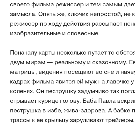
своего фильма режиссер и тем самым дае
замысла. Опять же, ключик непростой, не 
режиссер по ходу действия рассыпает не
изобразительные и словесные.
Поначалу карты несколько путает то обсто
двум мирам — реальному и сказочному. Е
матрицы, видения посещают во сне и наяву
кадрах фильма явится ей муж на лавочке у
коленях. Он пеструшку задумчиво так пог
отрывает курице голову. Баба Павла вскри
пеструшка в избе, жива-здорова. А бабке 
трассы к ее крыльцу заруливают трейлеры.