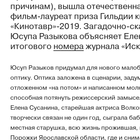
причинам), вышла отечественн
фильм-лауреат приза Гильдии 
«Кинотавр»-2019. Загадочно-с
Юсупа Разыкова объясняет Еле
итогового
номера
журнала «Иску
Юсуп Разыков придумал для нового мало
оптику. Оптика заложена в сценарии, заду
отложенном «на потом» и написанном молн
способная потянуть режиссерский замысе
Елена Сусанина, старейшая актриса Волко
творчески связан не один год, сыграла ба
местная старушка, всю жизнь прожившая, 
Порожки Ярославской области, где и сним