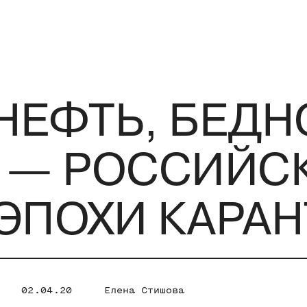
НЕФТЬ, БЕДН
 — РОССИЙС
ЭПОХИ КАРА
02.04.20
Елена Стишова