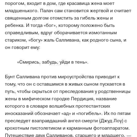
порогом, входит в дом, где красавица жена моет
младшенького. Палач сам становится жертвой и считает
священным долгом отомстить за гибель жены и
ребенка. И тогда «бог», которому положено быть
справедливым, вдруг оборачивается измотанным
стариком, «богу» жаль Салливана, как родного сына, и
он говорит ему:
«Смирись, забудь, уйди в тень».
Бунт Салливана против мироустройства приводит к
тому, что он с оставшимся в живых сыном пускается в
путь, чтобы скрыться от преследования у родственницы
жены в мифическом городке Пердиция, название
которого в словаре волшебных протестантских
иносказаний обозначает «ад» и «погибель». Их по пятам
преследует взаправдашний ангел смерти (Джуд Лоу) с
крохотным пистолетиком и карманным фотоаппаратом.
Путешествие двух Салливанов, старшего и младшего, —