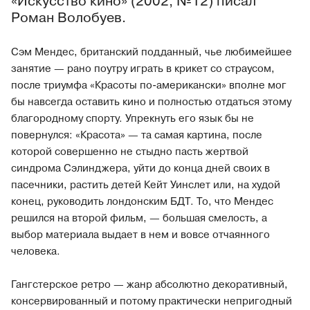
«Искусство кино» (2002, №12) писал
Роман Волобуев.
Сэм Мендес, британский подданный, чье любимейшее
занятие — рано поутру играть в крикет со страусом,
после триумфа «Красоты по-американски» вполне мог
бы навсегда оставить кино и полностью отдаться этому
благородному спорту. Упрекнуть его язык бы не
повернулся: «Красота» — та самая картина, после
которой совершенно не стыдно пасть жертвой
синдрома Сэлинджера, уйти до конца дней своих в
пасечники, растить детей Кейт Уинслет или, на худой
конец, руководить лондонским БДТ. То, что Мендес
решился на второй фильм, — большая смелость, а
выбор материала выдает в нем и вовсе отчаянного
человека.
Гангстерское ретро — жанр абсолютно декоративный,
консервированный и потому практически непригодный