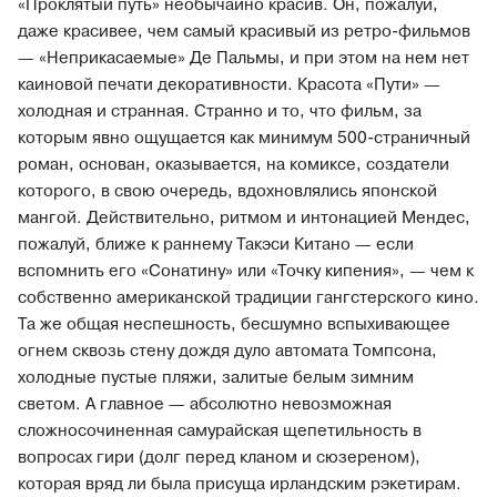
«Проклятый путь» необычайно красив. Он, пожалуй,
даже красивее, чем самый красивый из ретро-фильмов
— «Неприкасаемые» Де Пальмы, и при этом на нем нет
каиновой печати декоративности. Красота «Пути» —
холодная и странная. Странно и то, что фильм, за
которым явно ощущается как минимум 500-страничный
роман, основан, оказывается, на комиксе, создатели
которого, в свою очередь, вдохновлялись японской
мангой. Действительно, ритмом и интонацией Мендес,
пожалуй, ближе к раннему Такэси Китано — если
вспомнить его «Сонатину» или «Точку кипения», — чем к
собственно американской традиции гангстерского кино.
Та же общая неспешность, бесшумно вспыхивающее
огнем сквозь стену дождя дуло автомата Томпсона,
холодные пустые пляжи, залитые белым зимним
светом. А главное — абсолютно невозможная
сложносочиненная самурайская щепетильность в
вопросах гири (долг перед кланом и сюзереном),
которая вряд ли была присуща ирландским рэкетирам.