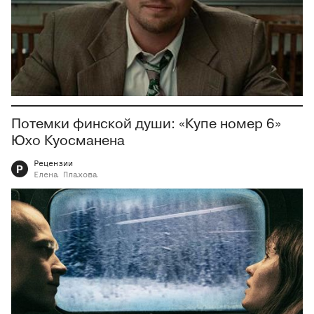
Потемки финской души: «Купе номер 6»
Юхо Куосманена
Рецензии
Р
Елена
Плахова