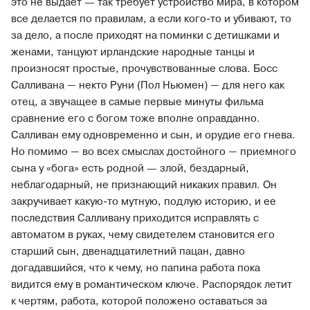
это не выдает — так требует устройство мира, в котором
все делается по правилам, а если кого-то и убивают, то
за дело, а после приходят на поминки с детишками и
женами, танцуют ирландские народные танцы и
произносят простые, прочувствованные слова. Босс
Салливана
—
некто Руни (Пол Ньюмен)
—
для него как
отец, а звучащее в самые первые минуты фильма
сравнение его с богом тоже вполне оправданно.
Салливан ему одновременно и сын, и орудие его гнева.
Но помимо
—
во всех смыслах достойного
—
приемного
сына у «бога» есть родной — злой, бездарный,
неблагодарный, не признающий никаких правил. Он
закручивает какую-то мутную, подлую историю, и ее
последствия Салливану приходится исправлять с
автоматом в руках, чему свидетелем становится его
старший сын, двенадцатилетний пацан, давно
догадавшийся, что к чему, но папина работа пока
видится ему в романтическом ключе. Распорядок летит
к чертям, работа, которой положено оставаться за