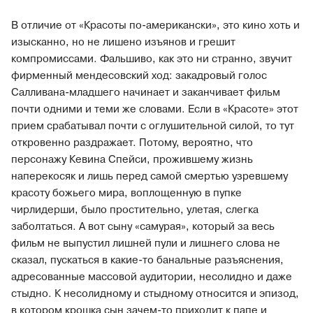
В отличие от «Красоты по-американски», это кино хоть и
изысканно, но не лишено изъянов и грешит
компромиссами. Фальшиво, как это ни странно, звучит
фирменный мендесовский ход: закадровый голос
Салливана-младшего начинает и заканчивает фильм
почти одними и теми же словами. Если в «Красоте» этот
прием срабатывал почти с оглушительной силой, то тут
откровенно раздражает. Потому, вероятно, что
персонажу Кевина Спейси, прожившему жизнь
наперекосяк и лишь перед самой смертью узревшему
красоту божьего мира, воплощенную в пупке
чирлидерши, было простительно, улетая, слегка
заболтаться. А вот сыну «самурая», который за весь
фильм не выпустил лишней пули и лишнего слова не
сказал, пускаться в какие-то банальные разъяснения,
адресованные массовой аудитории, несолидно и даже
стыдно. К несолидному и стыдному относится и эпизод,
в котором крошка сын зачем-то приходит к папе и