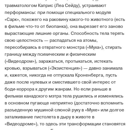
травматологом Каприс (Леа Сейду), устраивают
перформансы: при помощи специального модуля
«Сарк», похожего на раковину какого-то животного (есть
в фильме что-то от биопанка), она вырезает его заново
вырастающие лишние органы. Способность тела терять
свою целостность — распадаться на атомы,
пересобираясь в отвратного монстра («Муха»), стирать
границу между психическим и физическим
(«Видеодром»), заражаться, протыкаться, истекать
кровью, взрываться («Экзистенция») — давно занимала
и, кажется, никогда не отпускала Кроненберга, пусть
даже после нулевых и сместившего свой интерес от
боди-хоррора к другим жанрам. Но если раньше в
фильмах канадского мэтра тела рушились и изменялись
в основном пугающе неприятно (достаточно вспомнить
разъеденную мушиной слюной руку в «Мухе» или долгое
заталкивание пистолета в дыру в животе в
«Видеодроме»), то здесь эти трансформации становятся