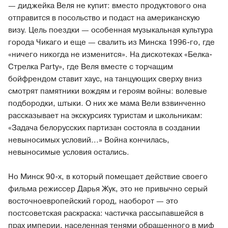
— диджейка Веля не купит: вместо продуктового она
отправится в посольство и подаст на американскую
визу. Цель поездки — особенная музыкальная культура
города Чикаго и еще — свалить из Минска 1996-го, где
«ничего никогда не изменится». На дискотеках «Белка-
Стрелка Party», где Веля вместе с торчащим
бойфрендом ставит хаус, на танцующих сверху вниз
смотрят памятники вождям и героям войны: волевые
подбородки, штыки. О них же мама Вели взвинченно
рассказывает на экскурсиях туристам и школьникам:
«Задача белорусских партизан состояла в создании
невыносимых условий...» Война кончилась,
невыносимые условия остались.
Но Минск 90-х, в который помещает действие своего
фильма режиссер Дарья Жук, это не привычно серый
восточноевропейский город, наоборот — это
постсоветская раскраска: частичка рассыпавшейся в
прах империи, населенная тенями обращенного в миф