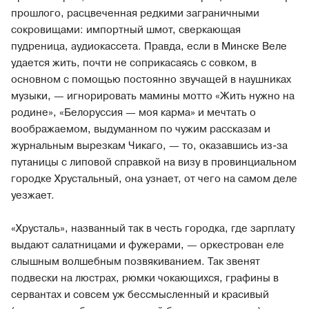
прошлого, расцвеченная редкими заграничными
сокровищами: импортный шмот, сверкающая
пудреница, аудиокассета. Правда, если в Минске Веле
удается жить, почти не соприкасаясь с совком, в
основном с помощью постоянно звучащей в наушниках
музыки, — игнорировать мамины мотто «Жить нужно на
родине», «Белоруссия — моя карма» и мечтать о
воображаемом, выдуманном по чужим рассказам и
журнальным вырезкам Чикаго, — то, оказавшись из-за
путаницы с липовой справкой на визу в провинциальном
городке Хрустальный, она узнает, от чего на самом деле
уезжает.
«Хрусталь», названный так в честь городка, где зарплату
выдают салатницами и фужерами, — оркестрован еле
слышным волшебным позвякиванием. Так звенят
подвески на люстрах, рюмки чокающихся, графины в
сервантах и совсем уж бессмысленный и красивый