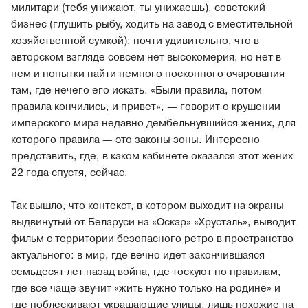
милитари (тебя унижают, ты унижаешь), советский
бизнес (глушить рыбу, ходить на завод с вместительной
хозяйственной сумкой): почти удивительно, что в
авторском взгляде совсем нет высокомерия, но нет в
нем и попытки найти немного посконного очарования
там, где нечего его искать. «Были правила, потом
правила кончились, и привет», — говорит о крушении
имперского мира недавно дембельнувшийся жених, для
которого правила — это законы зоны. Интересно
представить, где, в каком кабинете оказался этот жених
22 года спустя, сейчас.
Так вышло, что контекст, в котором выходит на экраны
выдвинутый от Беларуси на «Оскар» «Хрусталь», выводит
фильм с территории безопасного ретро в пространство
актуального: в мир, где вечно идет закончившаяся
семьдесят лет назад война, где тоскуют по правилам,
где все чаще звучит «жить нужно только на родине» и
где поблескивают украшающие улицы, лишь похожие на