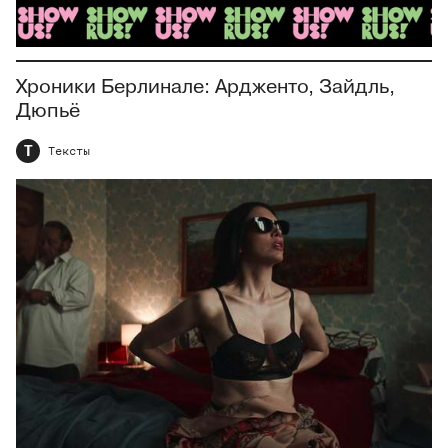
Хроники Берлинале: Ардженто, Зайдль,
Дюпьё
Т
Тексты