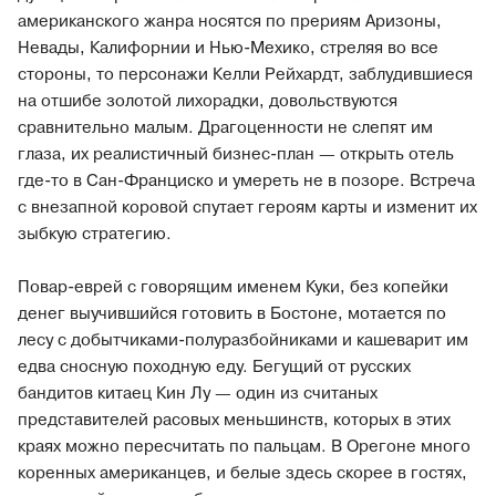
американского жанра носятся по прериям Аризоны,
Невады, Калифорнии и Нью-Мехико, стреляя во все
стороны, то персонажи Келли Рейхардт, заблудившиеся
на отшибе золотой лихорадки, довольствуются
сравнительно малым. Драгоценности не слепят им
глаза, их реалистичный бизнес-план — открыть отель
где-то в Сан-Франциско и умереть не в позоре. Встреча
с внезапной коровой спутает героям карты и изменит их
зыбкую стратегию.
Повар-еврей с говорящим именем Куки, без копейки
денег выучившийся готовить в Бостоне, мотается по
лесу с добытчиками-полуразбойниками и кашеварит им
едва сносную походную еду. Бегущий от русских
бандитов китаец Кин Лу — один из считаных
представителей расовых меньшинств, которых в этих
краях можно пересчитать по пальцам. В Орегоне много
коренных американцев, и белые здесь скорее в гостях,