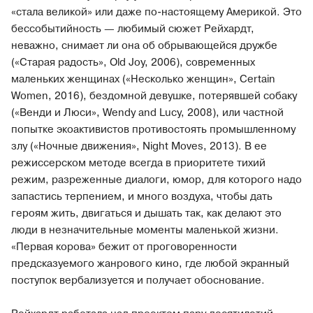
«стала великой» или даже по-настоящему Америкой. Это
бессобытийность — любимый сюжет Рейхардт,
неважно, снимает ли она об обрывающейся дружбе
(«Старая радость», Old Joy, 2006), современных
маленьких женщинах («Несколько женщин», Certain
Women, 2016), бездомной девушке, потерявшей собаку
(«Венди и Люси», Wendy and Lucy, 2008), или частной
попытке экоактивистов противостоять промышленному
злу («Ночные движения», Night Moves, 2013). В ее
режиссерском методе всегда в приоритете тихий
режим, разреженные диалоги, юмор, для которого надо
запастись терпением, и много воздуха, чтобы дать
героям жить, двигаться и дышать так, как делают это
люди в незначительные моменты маленькой жизни.
«Первая корова» бежит от проговоренности
предсказуемого жанрового кино, где любой экранный
поступок вербализуется и получает обоснование.