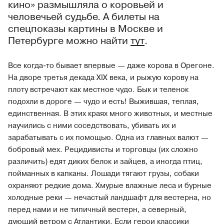
кино» размышляла о коровьей и
человечьей судьбе. А билеты на
спецпоказы картины в Москве и
Петербурге можно найти
тут
.
Все когда-то бывает впервые — даже корова в Орегоне.
На дворе третья декада XIX века, и рыжую корову на
плоту встречают как местное чудо. Бык и теленок
подохли в дороге — чудо и есть! Выжившая, теплая,
единственная. В этих краях много животных, и местные
научились с ними соседствовать, убивать их и
зарабатывать с их помощью. Одна из главных валют —
бобровый мех. Рецидивисты и торговцы (их сложно
различить) едят диких белок и зайцев, а иногда птиц,
пойманных в капканы. Лошади тягают грузы, собаки
охраняют редкие дома. Хмурые влажные леса и бурные
холодные реки — нечастый ландшафт для вестерна, но
перед нами и не типичный вестерн, а северный,
дующий ветром с Атлантики. Если герои классики