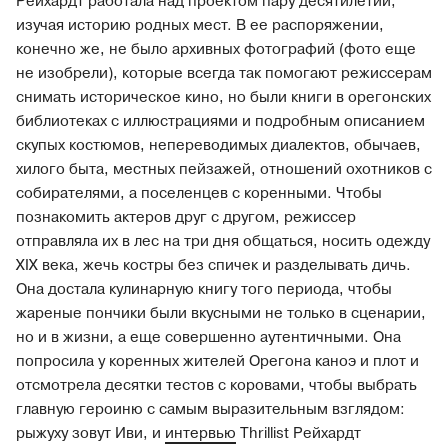
Рейхардт работала над проектом пару десятилетий,
изучая историю родных мест. В ее распоряжении,
конечно же, не было архивных фотографий (фото еще
не изобрели), которые всегда так помогают режиссерам
снимать историческое кино, но были книги в орегонских
библиотеках с иллюстрациями и подробным описанием
скупых костюмов, непереводимых диалектов, обычаев,
хилого быта, местных пейзажей, отношений охотников с
собирателями, а поселенцев с коренными. Чтобы
познакомить актеров друг с другом, режиссер
отправляла их в лес на три дня общаться, носить одежду
XIX века, жечь костры без спичек и разделывать дичь.
Она достала кулинарную книгу того периода, чтобы
жареные пончики были вкусными не только в сценарии,
но и в жизни, а еще совершенно аутентичными. Она
попросила у коренных жителей Орегона каноэ и плот и
отсмотрела десятки тестов с коровами, чтобы выбрать
главную героиню с самым выразительным взглядом:
рыжуху зовут Иви, и
интервью
Thrillist Рейхардт