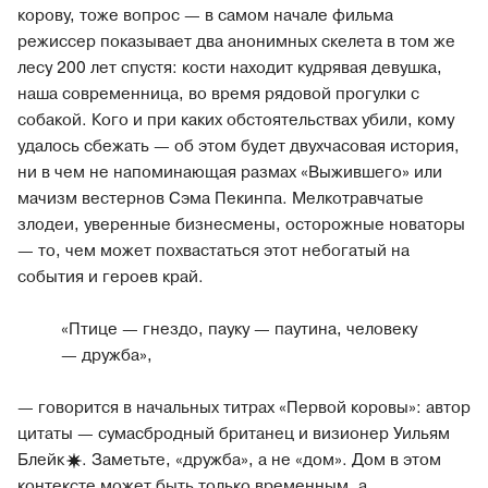
корову, тоже вопрос — в самом начале фильма
режиссер показывает два анонимных скелета в том же
лесу 200 лет спустя: кости находит кудрявая девушка,
наша современница, во время рядовой прогулки с
собакой. Кого и при каких обстоятельствах убили, кому
удалось сбежать — об этом будет двухчасовая история,
ни в чем не напоминающая размах «Выжившего» или
мачизм вестернов Сэма Пекинпа. Мелкотравчатые
злодеи, уверенные бизнесмены, осторожные новаторы
— то, чем может похвастаться этот небогатый на
события и героев край.
«Птице — гнездо, пауку — паутина, человеку
— дружба»,
— говорится в начальных титрах «Первой коровы»: автор
цитаты — сумасбродный британец и визионер Уильям
Блейк
. Заметьте, «дружба», а не «дом». Дом в этом
контексте может быть только временным, а