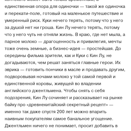
единственная опора для одиночки — такой же одиночка
и перекати-поле, готовый на маленькое путешествие и
умеренный риск. Куки нечего терять, потому что у него
за душой нет ни гроша. Кин Лу нечего терять, потому
что у него чуть не отняли жизнь. В краю, где нет мыла, а
парное молоко — драгоценность и привилегия, мечты
тоже очень земные, а бизнес-идея — простейшая. До
середины фильма зрители, как и Куки с Кин Лу, не
догадываются, чем решат заняться главные герои. Их
эврика — готовить пончики в масле и продавать другим,
подворовывая ночами молоко у той самой первой и
единственной коровы, живущей во владении
английского джентльмена. Чтобы снять с себя
подозрения, Кин Лу сочиняет и рассказывает на рынке
байку про «древнекитайский секретный рецепт» —
именно так даже спустя 200 лет можно впарить
наивным покупателям самое банальное угощение.
Джентльмен ничего не понимает, просит добавить в