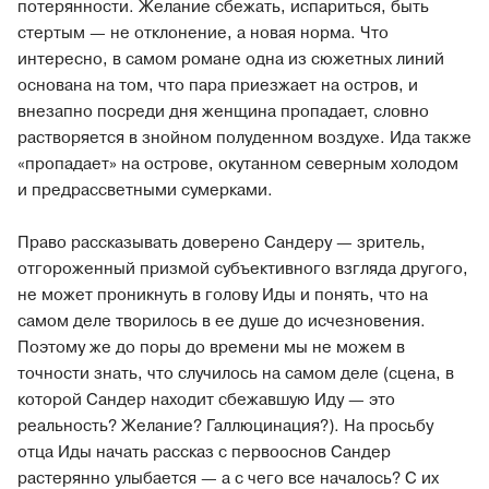
потерянности. Желание сбежать, испариться, быть
стертым — не отклонение, а новая норма. Что
интересно, в самом романе одна из сюжетных линий
основана на том, что пара приезжает на остров, и
внезапно посреди дня женщина пропадает, словно
растворяется в знойном полуденном воздухе. Ида также
«пропадает» на острове, окутанном северным холодом
и предрассветными сумерками.
Право рассказывать доверено Сандеру — зритель,
отгороженный призмой субъективного взгляда другого,
не может проникнуть в голову Иды и понять, что на
самом деле творилось в ее душе до исчезновения.
Поэтому же до поры до времени мы не можем в
точности знать, что случилось на самом деле (сцена, в
которой Сандер находит сбежавшую Иду — это
реальность? Желание? Галлюцинация?). На просьбу
отца Иды начать рассказ с первооснов Сандер
растерянно улыбается — а с чего все началось? С их