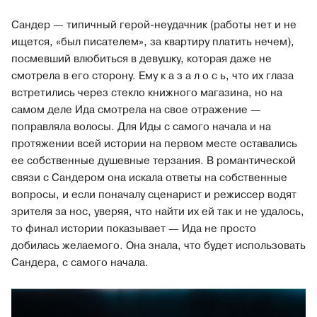
Сандер — типичный герой-неудачник (работы нет и не
ищется, «был писателем», за квартиру платить нечем),
посмевший влюбиться в девушку, которая даже не
смотрела в его сторону. Ему к а з а л о с ь, что их глаза
встретились через стекло книжного магазина, но на
самом деле Ида смотрела на свое отражение —
поправляла волосы. Для Иды с самого начала и на
протяжении всей истории на первом месте оставались
ее собственные душевные терзания. В романтической
связи с Сандером она искала ответы на собственные
вопросы, и если поначалу сценарист и режиссер водят
зрителя за нос, уверяя, что найти их ей так и не удалось,
то финал истории показывает — Ида не просто
добилась желаемого. Она знала, что будет использовать
Сандера, с самого начала.