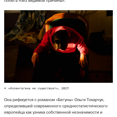
побега «без видимой причины».
«Копенгагена не существует», 2023
Она рифмуется с романом «Бегуны» Ольги Токарчук,
определившей современного среднестатистического
европейца как узника собственной незначимости и