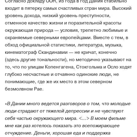
Согласно докладу ООН, из года в год Дания стабильно
входит в пятерку самых счастливых стран мира. Высокий
уровень дохода, низкий уровень преступности,
отменное качество жизни и поразительной красоты
окружающая природа — условия, трепетно любимые и
охраняемые северными европейцами. Вместе с тем, в
обход официальной статистики, литература, музыка,
кинематограф Скандинавии — не кричат, конечно
(здесь другие тональности), но методично указывают на
то, что по улицам Копенгагена, Стокгольма и Осло ходят
глубоко несчастные и отчаянно одинокие люди, не
понимающие, где же их место в этом северном
безмолвном Рае.
«
В Дании много ведется разговоров о том, что молодые
люди страдают от тяжелой депрессии и не чувствуют
себя частью окружающего мира. <…> В моем фильме
мне как раз хотелось показать это всепожирающее
отчуждение. Деньги, хорошая еда и поддержка