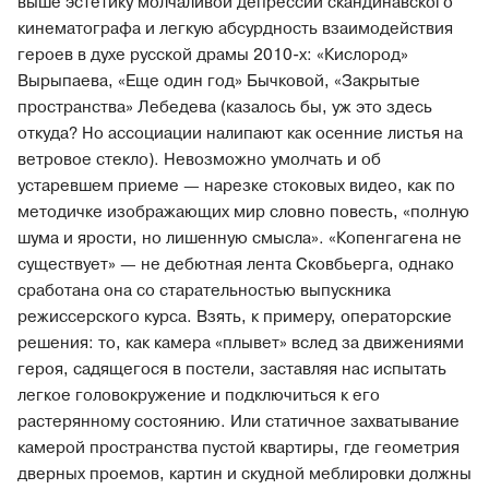
выше эстетику молчаливой депрессии скандинавского
кинематографа и легкую абсурдность взаимодействия
героев в духе русской драмы 2010-х: «Кислород»
Вырыпаева, «Еще один год» Бычковой, «Закрытые
пространства» Лебедева (казалось бы, уж это здесь
откуда? Но ассоциации налипают как осенние листья на
ветровое стекло). Невозможно умолчать и об
устаревшем приеме — нарезке стоковых видео, как по
методичке изображающих мир словно повесть, «полную
шума и ярости, но лишенную смысла». «Копенгагена не
существует» — не дебютная лента Сковбьерга, однако
сработана она со старательностью выпускника
режиссерского курса. Взять, к примеру, операторские
решения: то, как камера «плывет» вслед за движениями
героя, садящегося в постели, заставляя нас испытать
легкое головокружение и подключиться к его
растерянному состоянию. Или статичное захватывание
камерой пространства пустой квартиры, где геометрия
дверных проемов, картин и скудной меблировки должны