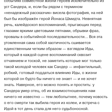
событиях совместной жизни героев исключительно из
уст Сандера, и, если бы рядом с термином
«ненадежный рассказчик» висела фотография, на ней
был бы изображён герой Йонаса Шмидта. Невнятная
речь, калейдоскоп воспоминаний, прыгающих перед
глазами яркими цветовыми пятнами, обрывки фраз,
провалы в событийной последовательности… Вся эта
утомленная сама собой хаотичность сшивается
единственным четким образом — взглядом Иды,
который в каждой сцене воспоминаний сквозит
отчаянием и тоской, не заметить которые мог только
такой молодой человек как Сандер — инфантильный,
робкий, готовый поддаться влиянию Иды, о жизни
которой он будто бы ничего не знает — и не хочет
знать. Наверное, его можно понять и простить: у
Сандера умер отец, об их взаимоотношениях нам
ничего не известно — тем любопытнее, почему новость
о его смерти так выбила героя из колеи, и встреча с
Идой в тот день стала для него судьбоносной.