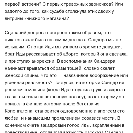
первой встречи? С первых тревожных звоночков? Или
задолго до того, как судьба столкнула этих двоих у
витрины книжного магазина?
Сценарий допроса построен таким образом, что
никакого «как было на самом деле» от Сандера мы не
услышим. От отца Иды мы узнаем о хромоте девушки,
брат Иды рассказывает об аборте, который она сделала,
и приступах анорексии. В воспоминания Сандрера
начинают врываться образы тощей, словно скелет,
женской спины. Что это — навязчивое воображение или
утаённая реальность? Поступок, на который Сандер не
решился в машине (когда Ида отпустила руль и закрыла
глаза, съезжая на встречную полосу), но к которому он
пришел в финале истории после бегства из
Копенгагена, становится одновременно и апогеем его
любви, и наивысшим проявлением созависимости. В
конечном счете закадровый голос Иды, вкрапленный в
повествование, отодвигая важность рассказа Сандера