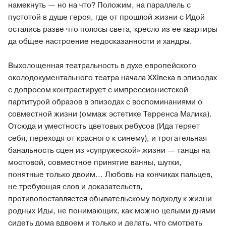
намекнуть — но на что? Положим, на параллель с
пустотой в душе героя, где от прошлой жизни с Идой
остались разве что полосы света, кресло из ее квартиры
да общее настроение недосказанности и хандры.
Выхолощенная театральность в духе европейского
околодокументального театра начала XXIвека в эпизодах
с допросом контрастирует с импрессионистской
партитурой образов в эпизодах с воспоминаниями о
совместной жизни (оммаж эстетике Терренса Малика).
Отсюда и уместность цветовых ребусов (Ида теряет
себя, переходя от красного к синему), и трогательная
банальность сцен из «супружеской» жизни — танцы на
мостовой, совместное принятие ванны, шутки,
понятные только двоим... Любовь на кончиках пальцев,
не требующая слов и доказательств,
противопоставляется обывательскому подходу к жизни
родных Иды, не понимающих, как можно целыми днями
сидеть дома вдвоем и только и делать, что смотреть