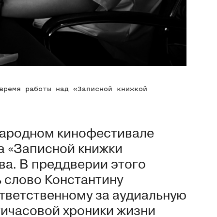
время работы над «Записной книжкой
народном кинофестивале
а «Записной книжки
ва. В преддверии этого
 слово Константину
тветственному за аудиальную
тичасовой хроники жизни