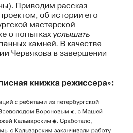
аны). Приводим рассказ
проектом, об истории его
ургской мастерской
же о попытках
услышать
панных камней. В качестве
тии Червякова в завершении
.
писная книжка режиссера»:
аций с ребятами из петербургской
 Всеволодом
Вороновым
, с Машей
режей
Кальварским
. Сработало,
 мы с
Кальварским
заканчивали работу