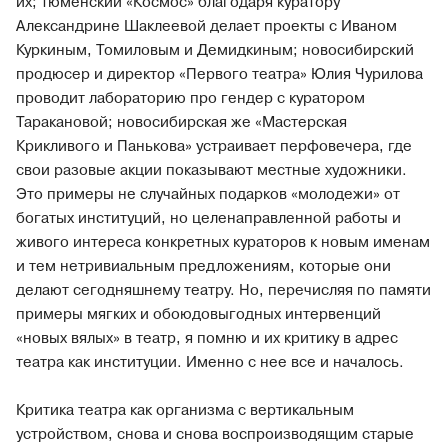
их; тюменский «Космос» благодаря куратору
Александрине Шаклеевой делает проекты с Иваном
Куркиным, Томиловым и Демидкиным; новосибирский
продюсер и директор «Первого театра» Юлия Чурилова
проводит лабораторию про гендер с куратором
Таракановой; новосибирская же «Мастерская
Крикливого и Панькова» устраивает перфовечера, где
свои разовые акции показывают местные художники.
Это примеры не случайных подарков «молодежи» от
богатых институций, но целенаправленной работы и
живого интереса конкретных кураторов к новым именам
и тем нетривиальным предложениям, которые они
делают сегодняшнему театру. Но, перечисляя по памяти
примеры мягких и обоюдовыгодных интервенций
«новых вялых» в театр, я помню и их критику в адрес
театра как институции. Именно с нее все и началось.
Критика театра как организма с вертикальным
устройством, снова и снова воспроизводящим старые