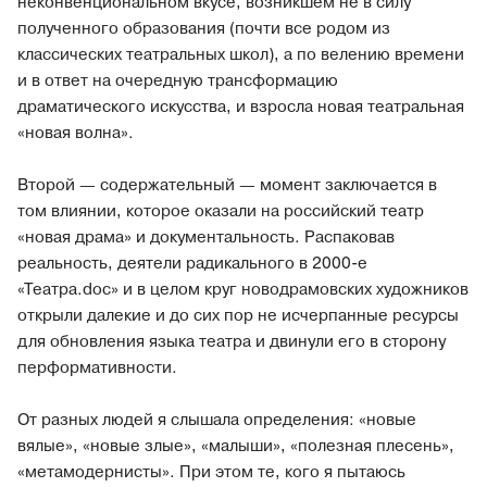
неконвенциональном вкусе, возникшем не в силу
полученного образования (почти все родом из
классических театральных школ), а по велению времени
и в ответ на очередную трансформацию
драматического искусства, и взросла новая театральная
«новая волна».
Второй — содержательный — момент заключается в
том влиянии, которое оказали на российский театр
«новая драма» и документальность. Распаковав
реальность, деятели радикального в 2000-е
«Театра.doc» и в целом круг новодрамовских художников
открыли далекие и до сих пор не исчерпанные ресурсы
для обновления языка театра и двинули его в сторону
перформативности.
От разных людей я слышала определения: «новые
вялые», «новые злые», «малыши», «полезная плесень»,
«метамодернисты». При этом те, кого я пытаюсь