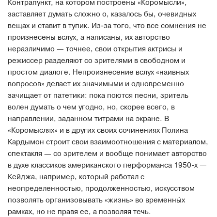
Контрапункт, на котором построены «Коромысли»,
заставляет думать сложно о, казалось бы, очевидных
вещах и ставит в тупик. Из-за того, что все сомнения не
произнесены вслух, а написаны, их авторство
неразличимо — точнее, свои открытия актрисы и
режиссер разделяют со зрителями в свободном и
простом диалоге. Непроизнесение вслух «наивных
вопросов» делает их значимыми и одновременно
зачищает от патетики: пока поются песни, зритель
волен думать о чем угодно, но, скорее всего, в
направлении, заданном титрами на экране. В
«Коромыслях» и в других своих сочинениях Полина
Кардымон строит свои взаимоотношения с материалом,
спектакля — со зрителем и вообще понимает авторство
в духе классиков американского перформанса 1950-х —
Кейджа, например, который работал с
неопределенностью, продолженностью, искусством
позволять организовывать «жизнь» во временны́х
рамках, но не правя ее, а позволяя течь.