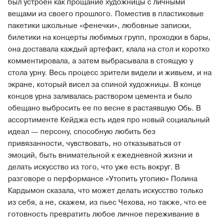
был устроен как прощание художницы с личными
вещами из своего прошлого. Поместив в пластиковые
пакетики школьные «фенечки», любовные записки,
билетики на концерты любимых групп, проходки в бары,
она доставала каждый артефакт, клала на стол и коротко
комментировала, а затем выбрасывала в стоящую у
стола урну. Весь процесс зрители видели и живьем, и на
экране, который висел за спиной художницы. В конце
концов урна заливалась раствором цемента и было
обещано выбросить ее по весне в растаявшую Обь. В
ассортименте Кейджа есть идея про новый социальный
идеал — персону, способную любить без
привязанности, чувствовать, но отказываться от
эмоций, быть внимательной к ежедневной жизни и
делать искусство из того, что уже есть вокруг. В
разговоре о перформансе «Утопить утопию» Полина
Кардымон сказала, что может делать искусство только
из себя, а не, скажем, из пьес Чехова, но также, что ее
готовность превратить любое личное переживание в