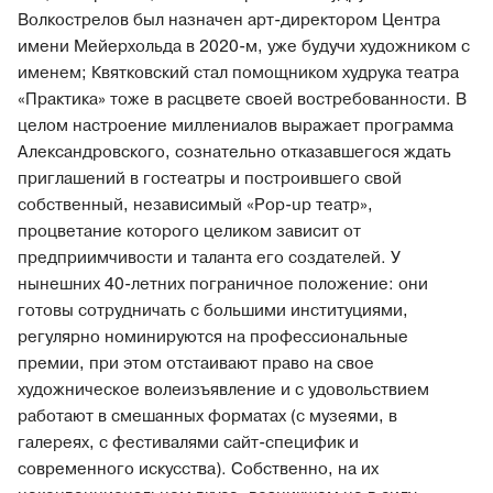
Волкострелов был назначен арт-директором Центра
имени Мейерхольда в 2020‑м, уже будучи художником с
именем; Квятковский стал помощником худрука театра
«Практика» тоже в расцвете своей востребованности. В
целом настроение миллениалов выражает программа
Александровского, сознательно отказавшегося ждать
приглашений в гостеатры и построившего свой
собственный, независимый «Pop-up театр»,
процветание которого целиком зависит от
предприимчивости и таланта его создателей. У
нынешних 40-летних пограничное положение: они
готовы сотрудничать с большими институциями,
регулярно номинируются на профессиональные
премии, при этом отстаивают право на свое
художническое волеизъявление и с удовольствием
работают в смешанных форматах (с музеями, в
галереях, с фестивалями сайт-специфик и
современного искусства). Собственно, на их