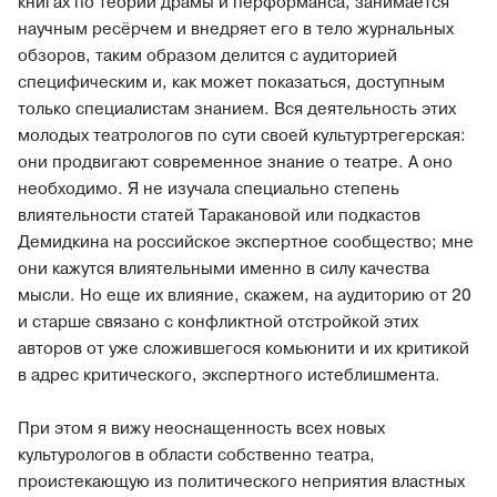
книгах по теории драмы и перформанса, занимается
научным ресёрчем и внедряет его в тело журнальных
обзоров, таким образом делится с аудиторией
специфическим и, как может показаться, доступным
только специалистам знанием. Вся деятельность этих
молодых театрологов по сути своей культуртрегерская:
они продвигают современное знание о театре. А оно
необходимо. Я не изучала специально степень
влиятельности статей Таракановой или подкастов
Демидкина на российское экспертное сообщество; мне
они кажутся влиятельными именно в силу качества
мысли. Но еще их влияние, скажем, на аудиторию от 20
и старше связано с конфликтной отстройкой этих
авторов от уже сложившегося комьюнити и их критикой
в адрес критического, экспертного истеблишмента.
При этом я вижу неоснащенность всех новых
культурологов в области собственно театра,
проистекающую из политического неприятия властных