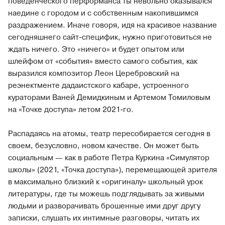
поведенческого перформанса ты невольно оказывался
наедине с городом и с собственным накопившимся
раздражением. Иначе говоря, идя на красивое название
сегодняшнего сайт-специфик, нужно приготовиться не
ждать ничего. Это «ничего» и будет опытом или
шлейфом от «события» вместо самого события, как
выразился композитор Леон Церебровский на
реэнектменте дадаистского кабаре, устроенного
кураторами Ваней Демидкиным и Артемом Томиловым
на «Точке доступа» летом 2021-го.
Распадаясь на атомы, театр пересобирается сегодня в
своем, безусловно, новом качестве. Он может быть
социальным — как в работе Петра Куркина «Симулятор
школы» (2021, «Точка доступа»), перемещающей зрителя
в максимально близкий к «оригиналу» школьный урок
литературы, где ты можешь подглядывать за живыми
людьми и разворачивать брошенные ими друг другу
записки, слушать их интимные разговоры, читать их