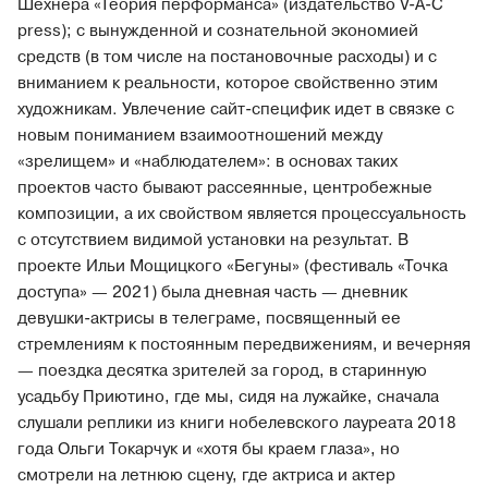
Шехнера «Теория перформанса» (издательство V-A-C
press); с вынужденной и сознательной экономией
средств (в том числе на постановочные расходы) и с
вниманием к реальности, которое свойственно этим
художникам. Увлечение сайт-специфик идет в связке с
новым пониманием взаимоотношений между
«зрелищем» и «наблюдателем»: в основах таких
проектов часто бывают рассеянные, центробежные
композиции, а их свойством является процессуальность
с отсутствием видимой установки на результат. В
проекте Ильи Мощицкого «Бегуны» (фестиваль «Точка
доступа» — 2021) была дневная часть — дневник
девушки-актрисы в телеграме, посвященный ее
стремлениям к постоянным передвижениям, и вечерняя
— поездка десятка зрителей за город, в старинную
усадьбу Приютино, где мы, сидя на лужайке, сначала
слушали реплики из книги нобелевского лауреата 2018
года Ольги Токарчук и «хотя бы краем глаза», но
смотрели на летнюю сцену, где актриса и актер