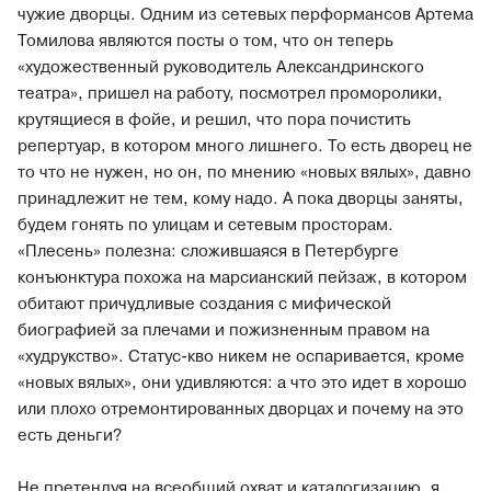
чужие дворцы. Одним из сетевых перформансов Артема
Томилова являются посты о том, что он теперь
«художественный руководитель Александринского
театра», пришел на работу, посмотрел проморолики,
крутящиеся в фойе, и решил, что пора почистить
репертуар, в котором много лишнего. То есть дворец не
то что не нужен, но он, по мнению «новых вялых», давно
принадлежит не тем, кому надо. А пока дворцы заняты,
будем гонять по улицам и сетевым просторам.
«Плесень» полезна: сложившаяся в Петербурге
конъюнктура похожа на марсианский пейзаж, в котором
обитают причудливые создания с мифической
биографией за плечами и пожизненным правом на
«худрукство». Статус-кво никем не оспаривается, кроме
«новых вялых», они удивляются: а что это идет в хорошо
или плохо отремонтированных дворцах и почему на это
есть деньги?
Не претендуя на всеобщий охват и каталогизацию, я