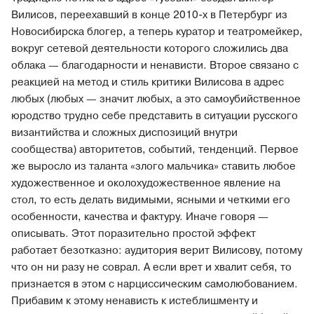
Вилисов, переехавший в конце 2010-х в Петербург из
Новосибирска блогер, а теперь куратор и театромейкер,
вокруг сетевой деятельности которого сложились два
облака — благодарности и ненависти. Второе связано с
реакцией на метод и стиль критики Вилисова в адрес
любых (любых — значит любых, а это самоубийственное
юродство трудно себе представить в ситуации русского
византийства и сложных диспозиций внутри
сообщества) авторитетов, событий, тенденций. Первое
же выросло из таланта «злого мальчика» ставить любое
художественное и околохудожественное явление на
стол, то есть делать видимыми, ясными и четкими его
особенности, качества и фактуру. Иначе говоря —
описывать. Этот поразительно простой эффект
работает безотказно: аудитория верит Вилисову, потому
что он ни разу не соврал. А если врет и хвалит себя, то
признается в этом с нарциссическим самолюбованием.
Прибавим к этому ненависть к истеблишменту и