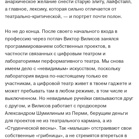
анархическое желание снести старую элиту, лайфстайл,
а главное, лексику, которая сильно отличается от
театрально-критической, — и портрет почти полон.
Но не до конца. После своего начального входа в
профессию через потлач Виктор Вилисов занялся
программированием собственных проектов, в
частности связанных с цифровым театром и
лабораториями перформативного театра. Мы снова
имеем дело с «невидимым» искусством, поскольку
лаборатория видна по-настоящему только ее
участникам, а цифровой театр живет в твоем гаджете и
может пребывать там в любом режиме, в том числе и
выключенном. Но невидимые ручейки связываются друг
с другом, и Вилисов работает с продюсером
Александром Шумилиным из Перми, берущим деньги
для проектов не из театрального кармана, а из
«Студенческой весны». Так «малыши» отстраивают свои
собственные «грибницы», а не стремятся втереться в