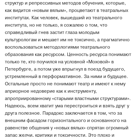
структур и репрессивных методов обучения, которые,
как видится «новым вялым», процветают в театральных
институтах. Как человек, вышедший из театрального
института, но не только, я сожалею о том, что
справедливый гнев застит глаза молодым
культурологам и мешает им не токсично, а прагматично
воспользоваться методологиями театрального
образования как ресурсом. Ценность ресурса понимают
только те, кто поучился на условной «Моховой» в
Петербурге, а потом уже впрыгнул в поезд будущего,
устремленный в перформативное. За ними и будущее.
Остальные просто не понимают театр и имеют к нему
априорное недоверие как к инструменту,
апроприированному «старыми властными структурами».
Надеюсь, всем хватит ума перестроиться и взять друг у
друга полезное. Парадокс заключается в том, что за
внешним фасадом горизонтального и основанного на
равенстве общения у «новых вялых» спрятан огромный
запас желчи, критики и токсичности. Это плохо и