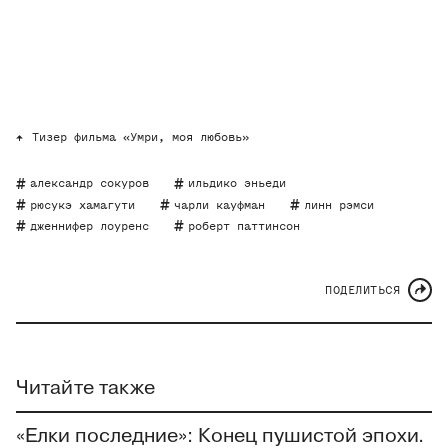
Тизер фильма «Умри, моя любовь»
александр сокуров
ильдико эньеди
рюсукэ хамагути
чарли кауфман
линн рэмси
дженнифер лоуренс
роберт паттинсон
ПОДЕЛИТЬСЯ
Читайте также
«Елки последние»: Конец пушистой эпохи.