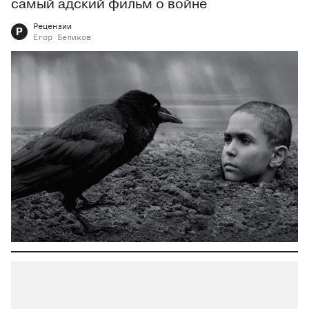
самый адский фильм о войне
Рецензии
Р
Егор
Беликов