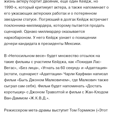
жизнь актеру портит двойник, еще один Кейдж, но
1990-х, который критикует актера, а также напоминает о
его ужасающих актерских работах и о потерянном
звездном статусе. Погрязший в долгах Кейдж встречает
поклонника-миллиардера, которому пытается продать
сценарий. Однако миллиардер оказывается
наркобароном. У него Кейдж узнает о похищении
дочери кандидата в президенты Мексики.
В «‎Непосильном весе»‎ будет множество отсылок на
такие фильмы с участием Кейджа, как «‎Покидая Лас-
Вегас»‎, «‎Без лица»‎, «‎Угнать за 60 секунд»‎ и «‎Адаптация»‎
(кстати, сценарист «‎Адаптации»‎ Чарли Кауфман написал
фильм «‎Быть Джоном Малковичем», где Малкович также
сыграл сам себя).‎ Фильм будет напоминать «‎Достать
коротышку»‎ с Джоном Траволтой и фильм с Жан-Клодом
Ван-Даммом «‎Ж.К.В.Д.»‎.
Режиссером мета-драмы выступит Том Гормикэн («‎Этот