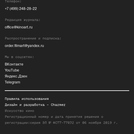
Телефон:
+7 (499) 248-28-22
Редакция журнала:
office@kinoart.ru
Распространение и подписка:
order.filmart@yandex.ru
Мы в соцсетях:
ВКонтакте
YouTube
Яндекс.Дзен
Telegram
Правила использования
Дизайн и разработка -
Charmer
Искусство кино
Регистрационный номер и дата принятия решения о
регистрации:серия ЭЛ № ФС77-77032 от 06 ноября 2019 г.