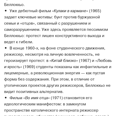
Беллоккьо.
Уже дебютный фильм
«Кулаки в кармане»
(1965)
задает ключевые мотивы: бунт против буржуазной
семьи и «отцов», связанный с разрушением и
саморазрушением. Уже здесь проявляется пессимизм
Беллоккьо: протест лишен конструктивного выхода и
ведет к гибели.
В конце 1960-х, на фоне студенческого движения,
режиссер, несмотря на личную вовлеченность, не
героизирует протест: в
«Китай близко»
(1967) и
«Любовь
и ярость»
(1969) студенты показаны как инфантильные и
лицемерные, а революционная энергия — как пустая
форма без содержания. При этом, в отличие от
утопических проектов других режиссеров, Беллоккьо не
видит позитивных альтернатив.
Фильм
«Во имя отца»
(1971) становится его
идеологическим манифестом: в замкнутом
пространстве католического интерната режиссер