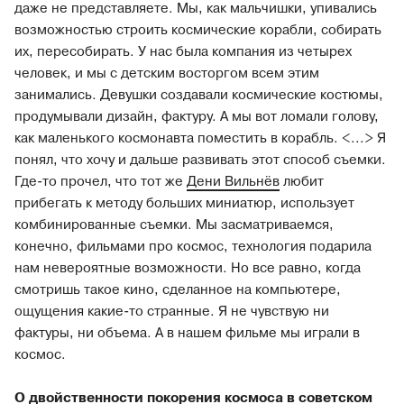
даже не представляете. Мы, как мальчишки, упивались
возможностью строить космические корабли, собирать
их, пересобирать. У нас была компания из четырех
человек, и мы с детским восторгом всем этим
занимались. Девушки создавали космические костюмы,
продумывали дизайн, фактуру. А мы вот ломали голову,
как маленького космонавта поместить в корабль. <...> Я
понял, что хочу и дальше развивать этот способ съемки.
Где-то прочел, что тот же
Дени Вильнёв
любит
прибегать к методу больших миниатюр, использует
комбинированные съемки. Мы засматриваемся,
конечно, фильмами про космос, технология подарила
нам невероятные возможности. Но все равно, когда
смотришь такое кино, сделанное на компьютере,
ощущения какие-то странные. Я не чувствую ни
фактуры, ни объема. А в нашем фильме мы играли в
космос.
О двойственности покорения космоса в советском