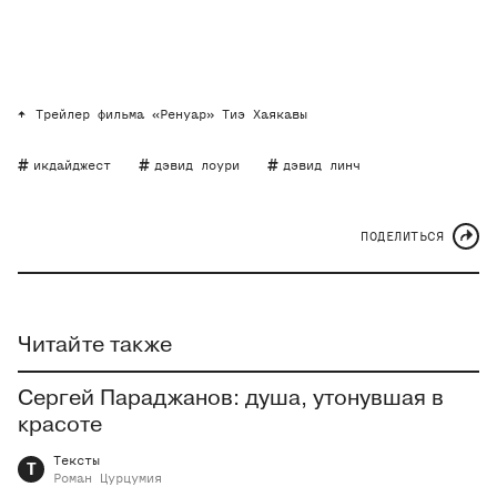
Трейлер фильма «Ренуар» Тиэ Хаякавы
икдайджест
дэвид лоури
дэвид линч
ПОДЕЛИТЬСЯ
Читайте также
Сергей Параджанов: душа, утонувшая в
красоте
Тексты
Т
Роман
Цурцумия