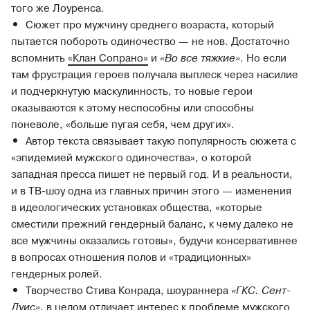
того же Лоуренса.
Сюжет про мужчину среднего возраста, который
пытается побороть одиночество — не нов. Достаточно
вспомнить
«Клан Сопрано»
и
«Во все тяжкие»
. Но если
там фрустрация героев получала выплеск через насилие
и подчеркнутую маскулинность, то новые герои
оказываются к этому неспособны или способны
поневоле, «больше пугая себя, чем других».
Автор текста связывает такую популярность сюжета с
«эпидемией мужского одиночества», о которой
западная пресса пишет не первый год. И в реальности,
и в ТВ-шоу одна из главных причин этого — изменения
в идеологических установках общества, «которые
сместили прежний гендерный баланс, к чему далеко не
все мужчины оказались готовы», будучи консервативнее
в вопросах отношения полов и «традиционных»
гендерных ролей.
Творчество Стива Конрада, шоураннера
«ГКС. Сент-
Луис»
, в целом отличает интерес к проблеме мужского