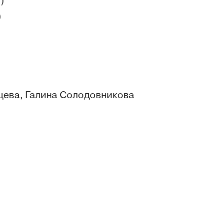
)
)
цева, Галина Солодовникова