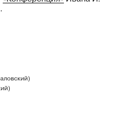
.
чаловский)
кий)