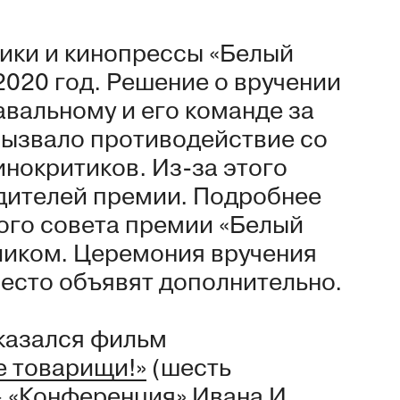
ики и кинопрессы «Белый
2020 год. Решение о вручении
вальному и его команде за
ызвало противодействие со
инокритиков. Из-за этого
едителей премии. Подробнее
ого совета премии «Белый
ликом. Церемония вручения
Место объявят дополнительно.
казался фильм
е товарищи!»
(шесть
—
«Конференция»
Ивана И.