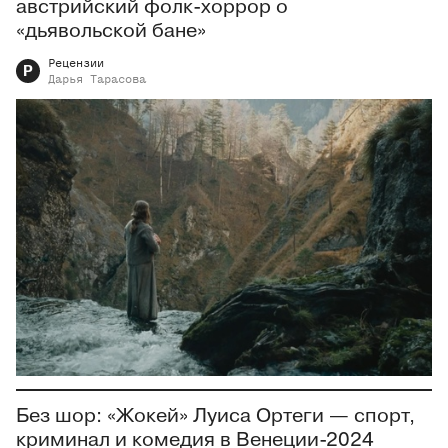
австрийский фолк-хоррор о
«дьявольской бане»
Рецензии
Р
Дарья
Тарасова
Без шор: «Жокей» Луиса Ортеги — спорт,
криминал и комедия в Венеции-2024