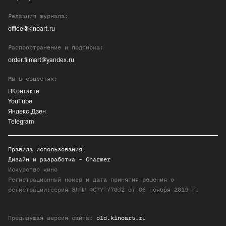
Редакция журнала:
office@kinoart.ru
Распространение и подписка:
order.filmart@yandex.ru
Мы в соцсетях:
ВКонтакте
YouTube
Яндекс.Дзен
Telegram
Правила использования
Дизайн и разработка -
Charmer
Искусство кино
Регистрационный номер и дата принятия решения о
регистрации:серия ЭЛ № ФС77-77032 от 06 ноября 2019 г.
Предыдущая версия сайта:
old.kinoart.ru