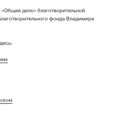
а «Общее дело» благотворительной
лаготворительного фонда Владимира
десь:
шем
вском