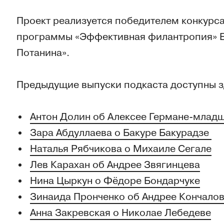
Проект реализуется победителем конкурс
программы «Эффективная филантропия» Б
Потанина».
Предыдущие выпуски подкаста доступны з
Антон Долин об Алексее Германе-млад
Зара Абдуллаева о Бакуре Бакурадзе
Наталья Рябчикова о Михаиле Сегале
Лев Карахан об Андрее Звягинцева
Нина Цыркун о Фёдоре Бондарчуке
Зинаида Пронченко об Андрее Кончало
Анна Закревская о Николае Лебедеве