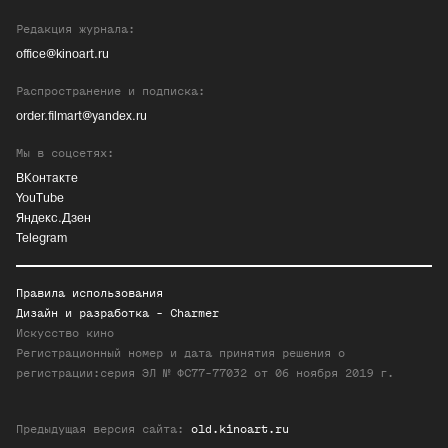
Редакция журнала:
office@kinoart.ru
Распространение и подписка:
order.filmart@yandex.ru
Мы в соцсетях:
ВКонтакте
YouTube
Яндекс.Дзен
Telegram
Правила использования
Дизайн и разработка -
Charmer
Искусство кино
Регистрационный номер и дата принятия решения о
регистрации:серия ЭЛ № ФС77-77032 от 06 ноября 2019 г.
Предыдущая версия сайта:
old.kinoart.ru