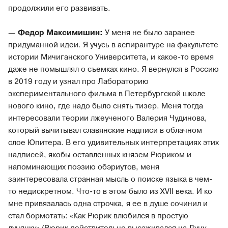
продолжили его развивать.
—
Федор Максимишин:
У меня не было заранее
придуманной идеи. Я учусь в аспирантуре на факультете
истории Мичиганского Университета, и какое-то время
даже не помышлял о съемках кино. Я вернулся в Россию
в 2019 году и узнал про Лабораторию
экспериментального фильма в Петербургской школе
нового кино, где надо было снять тизер. Меня тогда
интересовали теории лжеученого Валерия Чудинова,
который вычитывал славянские надписи в облачном
слое Юпитера. В его удивительных интерпретациях этих
надписей, якобы оставленных князем Рюриком и
напоминающих поэзию обэриутов, меня
заинтересовала странная мысль о поиске языка в чем-
то недискретном. Что-то в этом было из XVII века. И ко
мне привязалась одна строчка, я ее в душе сочинил и
стал бормотать: «Как Рюрик влюбился в простую