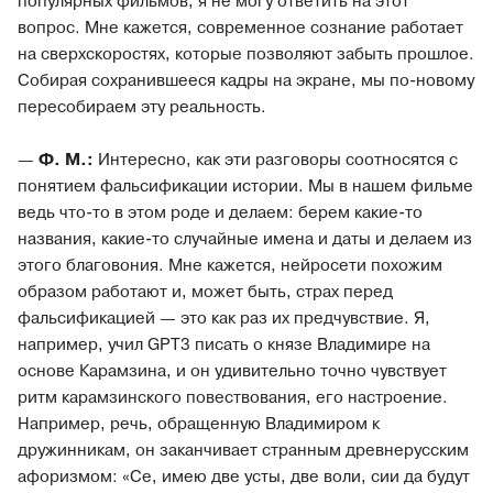
популярных фильмов, я не могу ответить на этот
вопрос. Мне кажется, современное сознание работает
на сверхскоростях, которые позволяют забыть прошлое.
Собирая сохранившееся кадры на экране, мы по-новому
пересобираем эту реальность.
—
Ф. М.:
Интересно, как эти разговоры соотносятся с
понятием фальсификации истории. Мы в нашем фильме
ведь что-то в этом роде и делаем: берем какие-то
названия, какие-то случайные имена и даты и делаем из
этого благовония. Мне кажется, нейросети похожим
образом работают и, может быть, страх перед
фальсификацией — это как раз их предчувствие. Я,
например, учил GPT3 писать о князе Владимире на
основе Карамзина, и он удивительно точно чувствует
ритм карамзинского повествования, его настроение.
Например, речь, обращенную Владимиром к
дружинникам, он заканчивает странным древнерусским
афоризмом: «Се, имею две усты, две воли, сии да будут