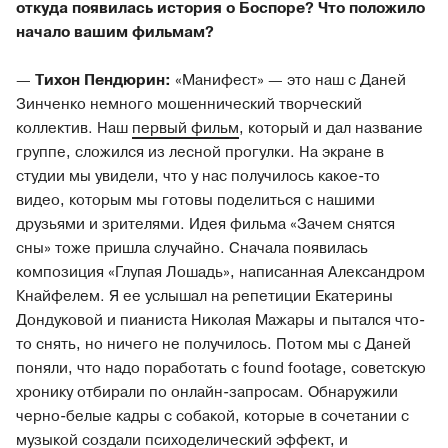
откуда появилась история о Боспоре? Что положило
начало вашим фильмам?
—
Тихон Пендюрин:
«Манифест» — это наш с Даней
Зинченко немного мошеннический творческий
коллектив. Наш
первый фильм
, который и дал название
группе, сложился из лесной прогулки. На экране в
студии мы увидели, что у нас получилось какое-то
видео, которым мы готовы поделиться с нашими
друзьями и зрителями. Идея фильма «Зачем снятся
сны» тоже пришла случайно. Сначала появилась
композиция «Глупая Лошадь», написанная Александром
Кнайфелем. Я ее услышал на репетиции Екатерины
Дондуковой и пианиста Николая Мажары и пытался что-
то снять, но ничего не получилось. Потом мы с Даней
поняли, что надо поработать с found footage, советскую
хронику отбирали по онлайн-запросам. Обнаружили
черно-белые кадры с собакой, которые в сочетании с
музыкой создали психоделический эффект, и