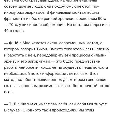
фильмы 80-х сразу выпадали, на них запечатлены
совсем другие люди: они по-другому смеются, по-
иному разговаривают. В финальный монтаж вошли
фрагменты из более ранней хроники, в основном 60-х
— 70-х, у них иное изображение. Но есть там кадры и из
40-х годов.
—
Ф. М.:
Мне кажется очень современным метод, о
котором говорит Тихон. Вместо того чтобы взять пленку
и работать с ней, передоверить эти процессы онлайн-
архиву и его алгоритмам — это будто предчувствие
работы нейросети, когда не ты осуществляешь поиск, а
необходимый поток информации льется сам. Этот
метод подобен телевизионному, в котором говорящая
голова в фоновом режиме выливает бесконечный поток
слов.
—
Т. П.:
Фильм снимает сам себя, сам себя монтирует.
В случае «Снов» это так и происходило, мы этим