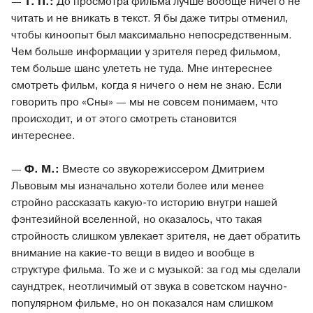
—
Т. П.:
До просмотра фильма лучше вообще ничего не
читать и не вникать в текст. Я бы даже титры отменил,
чтобы киноопыт был максимально непосредственным.
Чем больше информации у зрителя перед фильмом,
тем больше шанс улететь не туда. Мне интереснее
смотреть фильм, когда я ничего о нем не знаю. Если
говорить про «Сны» — мы не совсем понимаем, что
происходит, и от этого смотреть становится
интереснее.
—
Ф. М.:
Вместе со звукорежиссером Дмитрием
Львовым мы изначально хотели более или менее
стройно рассказать какую-то историю внутри нашей
фэнтезийной вселенной, но оказалось, что такая
стройность слишком увлекает зрителя, не дает обратить
внимание на какие-то вещи в видео и вообще в
структуре фильма. То же и с музыкой: за год мы сделали
саундтрек, неотличимый от звука в советском научно-
популярном фильме, но он показался нам слишком