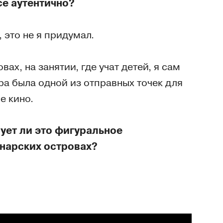
се аутентично?
, это не я придумал.
вах, на занятии, где учат детей, я сам
ора была одной из отправных точек для
е кино.
ует ли это фигуральное
анарских островах?