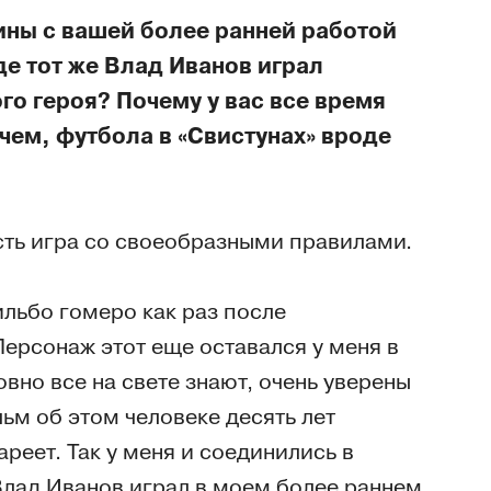
ины с вашей более ранней работой
де тот же Влад Иванов играл
го героя? Почему у вас все время
ем, футбола в «Свистунах» вроде
сть игра со своеобразными правилами.
ильбо гомеро как раз после
Персонаж этот еще оставался у меня в
овно все на свете знают, очень уверены
льм об этом человеке десять лет
реет. Так у меня и соединились в
Влад Иванов играл в моем более раннем