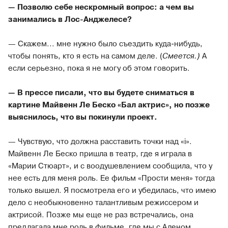
— Позволю себе нескромный вопрос: а чем вы
занимались в Лос-Анджелесе?
— Скажем... мне нужно было съездить куда-нибудь,
чтобы понять, кто я есть на самом деле. (
Смеется.)
А
если серьезно, пока я не могу об этом говорить.
— В прессе писали, что вы будете сниматься в
картине Майвенн Ле Беско «Бал актрис», но позже
выяснилось, что вы покинули проект.
— Чувствую, что должна расставить точки над «i».
Майвенн Ле Беско пришла в театр, где я играла в
«Марии Стюарт», и с воодушевлением сообщила, что у
нее есть для меня роль. Ее фильм «Прости меня» тогда
только вышел. Я посмотрела его и убедилась, что имею
дело с необыкновенно талантливым режиссером и
актрисой. Позже мы еще не раз встречались, она
предлагала мне роль в фильме, где мы с Аленом