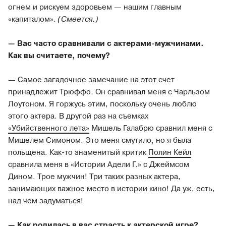
огнем и рискуем здоровьем — нашим главным
«капиталом».
(Смеется.)
— Вас часто сравнивали с актерами-мужчинами.
Как вы считаете, почему?
— Самое загадочное замечание на этот счет
принадлежит Трюффо. Он сравнивал меня с Чарльзом
Лоутоном. Я горжусь этим, поскольку очень люблю
этого актера. В другой раз на съемках
«Убийственного лета»
Мишель Галабрю сравнил меня с
Мишелем Симоном. Это меня смутило, но я была
польщена. Как-то знаменитый критик
Полин Кейл
сравнила меня в «Истории Адели Г.» с Джеймсом
Дином. Трое мужчин! Три таких разных актера,
занимающих важное место в истории кино! Да уж, есть,
над чем задуматься!
— Как родилась в вас страсть к актерской игре?