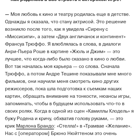
—
Моя любовь к кино и театру родилась еще в детстве.
Однажды я сказала, что стану актрисой. Это решение
возникло после того, как я увидела «Сирену с
«Миссисипи», а затем «Двух англичанок и континент»
Франсуа Трюффо. Я влюблялась в слова, в диалоги
Анри-Пьера Роше в картине «Жюль и Джим» — это
лучшее, что когда-либо было сказано в кино о любви.
Вот так началась моя карьера — со слова. Сначала
Трюффо, а потом Андре Тешине показывали мне много
фильмов, они научили меня смотреть кино других
режиссеров, пока шла подготовка к съемкам наших
картин, обращать внимание на тонкости, нюансы игры,
запоминать, чтобы в будущем использовать что-то в
своих ролях. Когда в одной из сцен «Камиллы Клодель» я
бужу Родена и кричу, обхватив голову руками, — это
крик
Марлона Брандо
: «Стелла!» в «Трамвае «Желание».
Нас с [оператором] Брюно Нюйттеном это очень