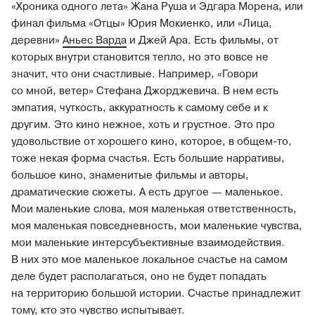
«Хроника одного лета» Жана Руша и Эдгара Морена, или
финал фильма «Отцы» Юрия Мокиенко, или «Лица,
деревни»
Аньес Варда
и Джей Ара. Есть фильмы, от
которых внутри становится тепло, но это вовсе не
значит, что они счастливые. Например, «Говори
со мной, ветер» Стефана Джорджевича. В нем есть
эмпатия, чуткость, аккуратность к самому себе и к
другим. Это кино нежное, хоть и грустное. Это про
удовольствие от хорошего кино, которое, в общем-то,
тоже некая форма счастья. Есть большие нарративы,
большое кино, знаменитые фильмы и авторы,
драматические сюжеты. А есть другое — маленькое.
Мои маленькие слова, моя маленькая ответственность,
моя маленькая повседневность, мои маленькие чувства,
мои маленькие интерсубъективные взаимодействия.
В них это мое маленькое локальное счастье на самом
деле будет располагаться, оно не будет попадать
на территорию большой истории. Счастье принадлежит
тому, кто это чувство испытывает.