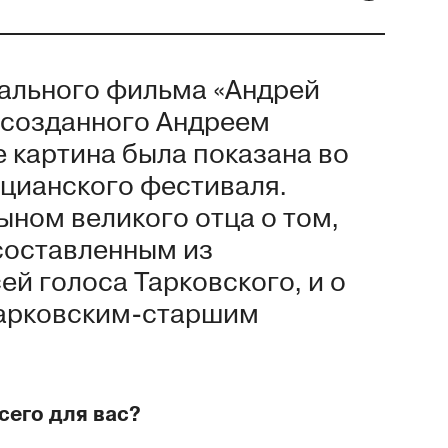
ального фильма «Андрей
, созданного Андреем
 картина была показана во
цианского фестиваля.
ном великого отца о том,
 составленным из
ей голоса Тарковского, и о
 Тарковским-старшим
сего для вас?