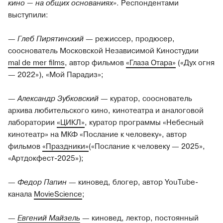
кино — на общих основаниях»
. Респондентами
выступили:
—
Глеб Пирятинский
— режиссер, продюсер,
сооснователь Московской Независимой Киностудии
mal de mer films
, автор фильмов
«Глаза Отара»
(«Дух огня
— 2022»), «Мой Парадиз»;
—
Александр Зубковский
— куратор, сооснователь
архива любительского кино, кинотеатра и аналоговой
лаборатории
«ЦИКЛ»
, куратор программы «Небесный
кинотеатр» на МКФ «Послание к человеку», автор
фильмов
«Праздники»
(«Послание к человеку — 2025»,
«Артдокфест-2025»);
—
Федор Папин
— киновед, блогер, автор YouTube-
канала
MovieScience
;
—
Евгений Майзель
— киновед, лектор, постоянный