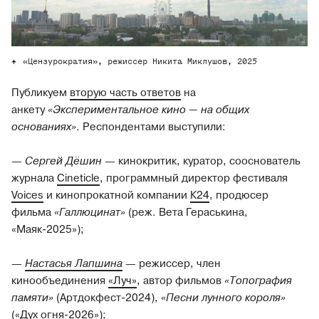
«Цензурократия», режиссер Никита Миклушов, 2025
Публикуем
вторую часть ответов
на
анкету
«Экспериментальное кино — на общих
основаниях»
. Респондентами выступили:
—
Сергей Дёшин
— кинокритик, куратор, сооснователь
журнала
Cineticle
, программный директор фестиваля
Voices
и кинопрокатной компании
К24
, продюсер
фильма
«Галлюцинат»
(реж. Вета Гераськина,
«Маяк-2025»);
—
Настасья Лапшина
— режиссер, член
кинообъединения
«Луч»
, автор фильмов
«Топография
памяти»
(Артдокфест-2024),
«Песни лунного короля»
(«Дух огня-2026»);