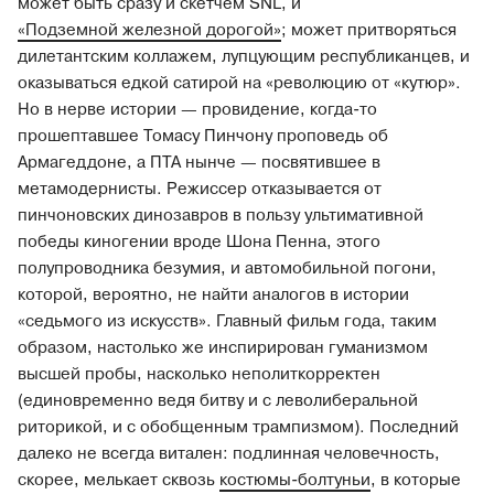
может быть сразу и скетчем SNL, и
«Подземной железной дорогой»
; может притворяться
дилетантским коллажем, лупцующим республиканцев, и
оказываться едкой сатирой на «революцию от «кутюр».
Но в нерве истории — провидение, когда-то
прошептавшее Томасу Пинчону проповедь об
Армагеддоне, а ПТА нынче — посвятившее в
метамодернисты. Режиссер отказывается от
пинчоновских динозавров в пользу ультимативной
победы киногении вроде Шона Пенна, этого
полупроводника безумия, и автомобильной погони,
которой, вероятно, не найти аналогов в истории
«седьмого из искусств». Главный фильм года, таким
образом, настолько же инспирирован гуманизмом
высшей пробы, насколько неполиткорректен
(единовременно ведя битву и с леволиберальной
риторикой, и с обобщенным трампизмом). Последний
далеко не всегда витален: подлинная человечность,
скорее, мелькает сквозь
костюмы-болтуньи
, в которые