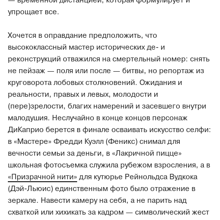
— временной дистанцией, которая формулирует и
упрощает все.
Хочется в оправдание предположить, что
высококлассный мастер исторических де- и
реконструкций отважился на смертельный номер: снять
не пейзаж — поля или после — битвы, но репортаж из
круговорота лобовых столкновений. Ожидания и
реальности, правых и левых, молодости и
(пере)зрелости, благих намерений и засевшего внутри
малодушия. Неслучайно в конце концов персонаж
ДиКаприо берется в финале осваивать искусство селфи:
в «Мастере» Фредди Куэлл (Феникс) снимал для
вечности семьи за деньги, в «Лакричной пицце»
школьная фотосъемка служила рубежом взросления, а в
«Призрачной нити»
для кутюрье Рейнольдса Вудкока
(Дэй-Льюис) единственным фото было отражение в
зеркале. Навести камеру на себя, а не парить над
схваткой или хихикать за кадром — символический жест