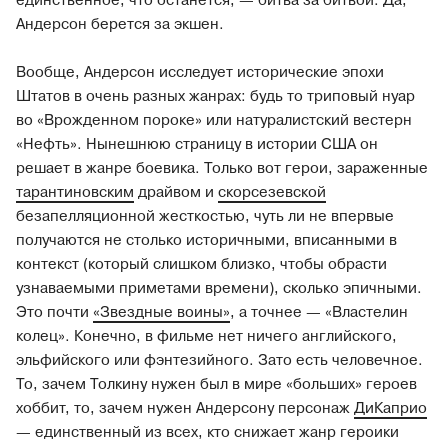
единственное, что останется, — битва за битвой. Да,
Андерсон берется за экшен.
Вообще, Андерсон исследует исторические эпохи
Штатов в очень разных жанрах: будь то триповый нуар
во «Врожденном пороке» или натуралистский вестерн
«Нефть». Нынешнюю страницу в истории США он
решает в жанре боевика. Только вот герои, зараженные
тарантиновским
драйвом и
скорсезевской
безапелляционной жесткостью, чуть ли не впервые
получаются не столько историчными, вписанными в
контекст (который слишком близко, чтобы обрасти
узнаваемыми приметами времени), сколько эпичными.
Это почти
«Звездные воины»
, а точнее — «Властелин
колец». Конечно, в фильме нет ничего английского,
эльфийского или фэнтезийного. Зато есть человечное.
То, зачем Толкину нужен был в мире «больших» героев
хоббит, то, зачем нужен Андерсону персонаж
ДиКаприо
— единственный из всех, кто снижает жанр героики