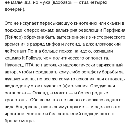
не мальчика, но мужа (вдобавок — отца четырех
дочерей).
Это не искупает пересыхающую киногению или скачки в
подходе к персонажам: валькирия революции Перфидия
(Тейлор) обречена быть вытесненной из «исторического
времени» в разряд мифов и легенд, а джонлокковский
лейтенант Пенна больше похож на идею, оживший
кошмар
It Follows
, чем политического оппонента.
Наконец, ПТА не настолько идеологически заряженный
автор, чтобы передавать кому-либо эстафету борьбы за
лучшую жизнь, но все же кому-то союзник, чья отповедь
людоедству стоит мудрого (у)молчания. Следующая
остановка — Окленд, а может — и более родные
хронотопы. Обо всем, что не влезло в зеркало заднего
вида Андерсона, пусть снимут другие — и сделают это
яростнее, честнее и без сожалений подходящего к
бронзе мэтра.