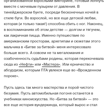
организованной взрослыми викторине, готовый лопнуть
вместе с мочевым пузырем от давления. В
тинейджерском бунте, посреди бесконечных ночей в
стиле буги. Во взрослой, но все еще детской любви,
которая (и только такая!) способна сбить с ног. Наконец,
в воспоминаниях об этом детстве — долгом и тягучем,
как лакричная пицца. Именно путешествие по
американским просторам, архетипам и сюжетам этого
мальчика в «Битве за битвой» меня интересовало
больше всего. А совсем не та мегаломания и
озабоченность судьбами родины, которая перекочевала
сюда из
«Нефти»
или
«Мастера»
. Или ерничество и
абсурдизм, которым ПТА увлекся еще во «Врожденном
пороке».
Пусть здесь так много мастерства и порой чистого
безумия. Пусть автомобильная погоня останется в
учебниках киноискусства. Но «Битва за битвой» — это
все еще история вундеркинда, который вырос и стал