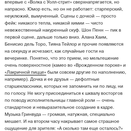
впервые с «Волка с Уолл-стрит» сверхнапрягается, но
напрасно. Юмор есть, но он не работает: старперский,
неуклюжий, вымученный. Сцены с дочкой — просто
фейк: никакого тепла, никакой химии — чисто
невежественный накуренный скуф. Шон Пенн — пик в
первой сцене, дальше только вниз. Алана Хаим,
Бенисио дель Торо, Тияна Тейлор и прочие появляются
на секунду и исчезают, как случайные гости на
вечеринке. Понятно, что это прием, но мельтешение
очень поверхностное (камео во «Врожденном пороке» и
«Лакричной пицце»
были совсем другие по наполнению,
например). Дочка и ее друзья — дефолтные
старшеклассники, которых не запомнить ни по лицу, ни
по голосу. Не могу присоединиться к шквалу восторгов
по поводу исполнительницы главной роли — очень
стандартное и невыразительное создание в кадре.
Музыка Гринвуда — громкая, натужная, специально
мешает. И на втором часу накрывает самое страшное
ощущение для зрителя: «А сколько там еще осталось?»