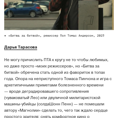
«Битва за битвой», режиссер Пол Томас Андерсон, 2025
Дарья Тарасова
Не могу причислить ПТА к кругу не то чтобы любимых,
но даже просто «моих режиссеров», но «Битва за
битвой» обречена стать одной из фавориток в топах
года. Опора на неприступного Томаса Пинчона и игра с
архетипичными приметами болезненного времени
— вроде деградировавшего сопротивления
(
чуваковатый
Лео) или двуличной милитаристской
машины-убийцы (солдаШонн Пенн) — не помешали
автору «Магнолии» сделать то, чего так ждало сердце
простого зрителя: снять комфортное кино о