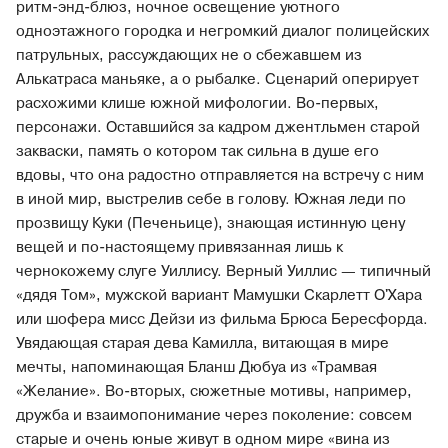
ритм-энд-блюз, ночное освещение уютного
одноэтажного городка и негромкий диалог полицейских
патрульных, рассуждающих не о сбежавшем из
Алькатраса маньяке, а о рыбалке. Сценарий оперирует
расхожими клише южной мифологии. Во-первых,
персонажи. Оставшийся за кадром джентльмен старой
закваски, память о котором так сильна в душе его
вдовы, что она радостно отправляется на встречу с ним
в иной мир, выстрелив себе в голову. Южная леди по
прозвищу Куки (Печеньице), знающая истинную цену
вещей и по-настоящему привязанная лишь к
чернокожему слуге Уиллису. Верный Уиллис — типичный
«дядя Том», мужской вариант Мамушки Скарлетт О'Хара
или шофера мисс Дейзи из фильма Брюса Бересфорда.
Увядающая старая дева Камилла, витающая в мире
мечты, напоминающая Бланш Дюбуа из «Трамвая
«Желание». Во-вторых, сюжетные мотивы, например,
дружба и взаимопонимание через поколение: совсем
старые и очень юные живут в одном мире «вина из