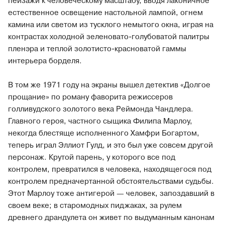
пейзажи к человеческому масштабу, вводя лаконичное
естественное освещение настольной лампой, огнем
камина или светом из тусклого немытого окна, играя на
контрастах холодной зеленовато-голубоватой палитры
пленэра и теплой золотисто-красноватой гаммы
интерьера борделя.
В том же 1971 году на экраны вышел детектив «Долгое
прощание» по роману фаворита режиссеров
голливудского золотого века Реймонда Чандлера.
Главного героя, частного сыщика Филипа Марлоу,
некогда блестяще исполненного Хамфри Богартом,
теперь играл Эллиот Гулд, и это был уже совсем другой
персонаж. Крутой парень, у которого все под
контролем, превратился в человека, находящегося под
контролем предначертанной обстоятельствами судьбы.
Этот Марлоу тоже антигерой — человек, запоздавший в
своем веке; в старомодных пиджаках, за рулем
древнего драндулета он живет по выдуманным канонам