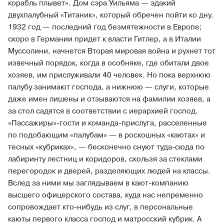
корабль плывет». Дом сэра Уильяма — эдакий
двухпалубный «Титаник», который обречен пойти ко дну.
1932 год — последний год безмятежности в Европе;
скоро в Германии придет к власти Гитлер, а в Италии
Муссолини, начнется Вторая мировая война и рухнет тот
извечный порядок, когда в особняке, где обитали двое
хозяев, им прислуживали 40 человек. Но пока верхнюю
палубу занимают господа, а нижнюю — слуги, которые
даже имен лишены и отзываются на фамилии хозяев, а
за стол садятся в соответствии с иерархией господ.
«Пассажиры»-гости и команда-прислуга, расселенные
по подобающим «палубам» — в роскошных «каютах» и
тесных «кубриках», — бесконечно снуют туда-сюда по
лабиринту лестниц и коридоров, скользя за стеклами
перегородок и дверей, разделяющих людей на классы.
Вслед за ними мы заглядываем в кают-компанию
высшего офицерского состава, куда нас непременно
сопровождает кто-нибудь из слуг, в персональные
каюты первого класса господ и матросский кубрик. А