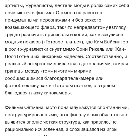
артисты, журналисты, деятели моды в ролях самих себя
появляются в фильмах Олтмена на равных с
придуманными персонажами и без всякого
возвышающего флера, так что непредвзятому взгляду
трудно различить оригиналы и копии, как в закулисье
модных показов («Готовое платье»), где Ким Бейсингер
в роли журналистки снует мимо Сони Рикель или Жан-
Поля Готье и их шикарных моделей. Соответственно, и
реальный антураж смешивается с декорациями, стирая
границы между «тем» и «этим» мирами,
сообщающимися благодаря телекамере или
фотообъективу, как в «Готовом платье», а в целом —
благодаря глазку кинокамеры.
Фильмы Олтмена часто поначалу кажутся спонтанными,
неструктурированными, но к финалу в них обязательно
выявится вполне четкая структура, как правило, не
рационально исчисленная, а сложившаяся из игры