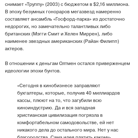
снимает «Труппу» (2003) с бюджетом в $2,16 миллиона.
В эпоху безумных гонораров мегазвезд намеренно
составляет ансамбль «Госфорд-парка» из достаточно
недорогих, но замечательно талантливых либо
британских (Мэгги Смит и Хелен Миррен), либо
наименее звездных американских (Райан Филипп)
актеров.
В отношении к деньгам Олтмен остался приверженцем
идеологии эпохи бунтов.
«Сегодня в кинобизнесе заправляют
бухгалтеры, которые, получив 40 миллиардов
кассы, плюют на то, что загубили всю
киноиндустрию. Да и вся западная
христианская цивилизация погрязла в
комфортабельном самодовольстве, ей нет
никакого дела до остального мира. Нет у нас
благородства. Сама идея платить какому-