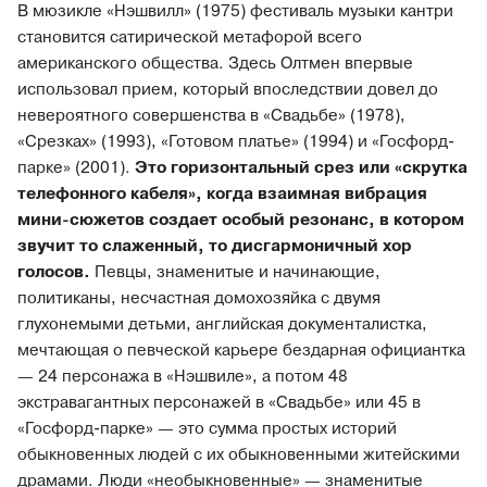
В мюзикле «Нэшвилл» (1975) фестиваль музыки кантри
становится сатирической метафорой всего
американского общества. Здесь Олтмен впервые
использовал прием, который впоследствии довел до
невероятного совершенства в «Свадьбе» (1978),
«Срезках» (1993), «Готовом платье» (1994) и «Госфорд-
парке» (2001).
Это горизонтальный срез или «скрутка
телефонного кабеля», когда взаимная вибрация
мини-сюжетов создает особый резонанс, в котором
звучит то слаженный, то дисгармоничный хор
голосов.
Певцы, знаменитые и начинающие,
политиканы, несчастная домохозяйка с двумя
глухонемыми детьми, английская документалистка,
мечтающая о певческой карьере бездарная официантка
— 24 персонажа в «Нэшвиле», а потом 48
экстравагантных персонажей в «Свадьбе» или 45 в
«Госфорд-парке» — это сумма простых историй
обыкновенных людей с их обыкновенными житейскими
драмами. Люди «необыкновенные» — знаменитые