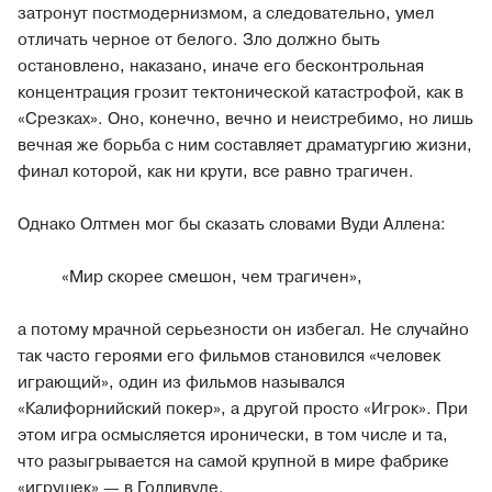
затронут постмодернизмом, а следовательно, умел
отличать черное от белого. Зло должно быть
остановлено, наказано, иначе его бесконтрольная
концентрация грозит тектонической катастрофой, как в
«Срезках». Оно, конечно, вечно и неистребимо, но лишь
вечная же борьба с ним составляет драматургию жизни,
финал которой, как ни крути, все равно трагичен.
Однако Олтмен мог бы сказать словами Вуди Аллена:
«Мир скорее смешон, чем трагичен»,
а потому мрачной серьезности он избегал. Не случайно
так часто героями его фильмов становился «человек
играющий», один из фильмов назывался
«Калифорнийский покер», а другой просто «Игрок». При
этом игра осмысляется иронически, в том числе и та,
что разыгрывается на самой крупной в мире фабрике
«игрушек» — в Голливуде.