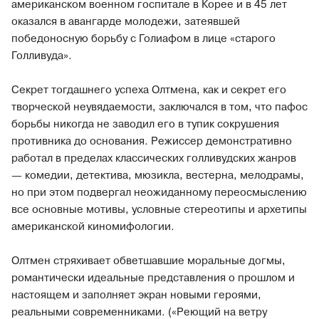
американском военном госпитале в Корее и в 45 лет
оказался в авангарде молодежи, затеявшей
победоносную борьбу с Голиафом в лице «старого
Голливуда».
Секрет тогдашнего успеха Олтмена, как и секрет его
творческой неувядаемости, заключался в том, что пафос
борьбы никогда не заводил его в тупик сокрушения
противника до основания. Режиссер демонстративно
работал в пределах классических голливудских жанров
— комедии, детектива, мюзикла, вестерна, мелодрамы,
но при этом подвергал неожиданному переосмыслению
все основные мотивы, условные стереотипы и архетипы
американской киномифологии.
Олтмен стряхивает обветшавшие моральные догмы,
романтически идеальные представления о прошлом и
настоящем и заполняет экран новыми героями,
реальными современниками. («Реющий на ветру