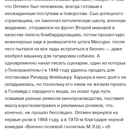
что Олтмен был человеком, всегда готовым к
неожиданным поступкам и поворотам. Сын успешного
страховщика, он закончил католическую школу, военную
академию, отправился на фронт Второй мировой в
качестве пилота бомбардировщика, потом прошел курс
инженерных наук в университете штата Миссури, после
чего пытался на все лады встроиться в бизнес — даже
изобрел машинку для татуировки собачек. А
одновременно начал писать сценарии, один из которых
(«Телохранитель») в 1948 году удалось продать для
постановки Ричарду Флейшеру. Карьера в кино долго не
складывалась, но поскольку его никак не желали пускать
в Голливуд с парадного входа, он искал туда пути,
осваивая разные ремесла кинопроизводства, поставил
массу короткометражек и рекламных роликов, что,
конечно, не прошло бесследно. Олтмен вернулся на
первые роли в 1968 году, а в 1970-м благодаря черной
комедии «Военно-полевой госпиталь М.Э.Ш.» об