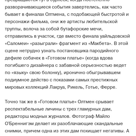
разворачивающиеся события завертелись, как часто
бывает в финалах Олтмена, с подобающей быстротой и
персонажи фильма, они же артисты любительской
труппы, волоча за собой бутафорские мечи,
отправились в участок, где вместо финала уайльдовской
«Саломеи» «разыграли» фрагмент из «Макбета». В этой
сцене нетрудно узнать постановщика пародийного
дефиле собачек в «Готовом платье» (когда вдова
погибшего дизайнера с забавной серьезностью ведет
по «языку» свою болонку), иронично обыгрывавшем
подиумное действо с показами самых престижных
мировых коллекций Лакруа, Рикель, Готье, Ферре.
Точно так же в «Готовом платье» Олтмен срывает
респектабельные личины с трех гламурных дам,
редакторш модных журналов. Фотограф Майло
О'Бреннигэм делает их разоблачающие скандальные
снимки, причем одна из этих дам похищает негативы. А