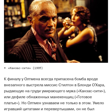
«Канзас-сити» (1995)
К финалу у Олтмена всегда припасена бомба вроде
внезапного выстрела миссис Стилтон в Блонди О'Хара,
рыдающую на груди умирающего мужа («Канзас-сити»),
или дефиле обнаженных манекенщиц («Готовое
платье»). Но Олтмен узнаваем не только в этом. Умело
игравший цитатами и перевертышами, он не был