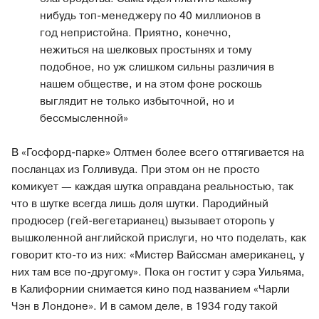
нибудь топ-менеджеру по 40 миллионов в
год непристойна. Приятно, конечно,
нежиться на шелковых простынях и тому
подобное, но уж слишком сильны различия в
нашем обществе, и на этом фоне роскошь
выглядит не только избыточной, но и
бессмысленной»
В «Госфорд-парке» Олтмен более всего оттягивается на
посланцах из Голливуда. При этом он не просто
комикует — каждая шутка оправдана реальностью, так
что в шутке всегда лишь доля шутки. Пародийный
продюсер (гей-вегетарианец) вызывает оторопь у
вышколенной английской прислуги, но что поделать, как
говорит кто-то из них: «Мистер Вайссман американец, у
них там все по-другому». Пока он гостит у сэра Уильяма,
в Калифорнии снимается кино под названием «Чарли
Чэн в Лондоне». И в самом деле, в 1934 году такой