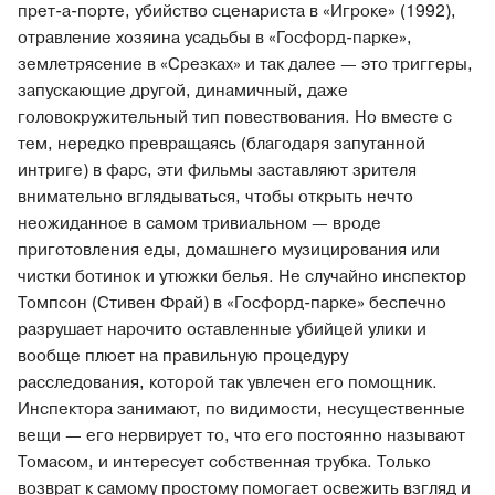
прет-а-порте, убийство сценариста в «Игроке» (1992),
отравление хозяина усадьбы в «Госфорд-парке»,
землетрясение в «Срезках» и так далее — это триггеры,
запускающие другой, динамичный, даже
головокружительный тип повествования. Но вместе с
тем, нередко превращаясь (благодаря запутанной
интриге) в фарс, эти фильмы заставляют зрителя
внимательно вглядываться, чтобы открыть нечто
неожиданное в самом тривиальном — вроде
приготовления еды, домашнего музицирования или
чистки ботинок и утюжки белья. Не случайно инспектор
Томпсон (Стивен Фрай) в «Госфорд-парке» беспечно
разрушает нарочито оставленные убийцей улики и
вообще плюет на правильную процедуру
расследования, которой так увлечен его помощник.
Инспектора занимают, по видимости, несущественные
вещи — его нервирует то, что его постоянно называют
Томасом, и интересует собственная трубка. Только
возврат к самому простому помогает освежить взгляд и