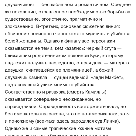
одуванчиков» — бесшабашном и романтичном. Среднее
же поколение, отравленное необходимостью борьбы за
существование, эгоистично, прагматично и
злокозненно. В-третьих, основная сюжетная линия:
обвинение невинного чернокожего мужчины в убийстве
белой женщины. Однако к финалу все персонажи
оказываются не теми, кем казались: черный слуга —
ближайшим родственником покойной Куки, которому
надлежит получить наследство, старая дева — матерью
девушки, считавшейся ее племянницей, а божий
одуванчик Камилла — сущей ведьмой, «леди Макбет»,
подтасовавшей улики мнимого убийства.
Соответственно и развязка (смерть Камиллы)
оказывается совершенно неожиданной, но
справедливой. Справедливость восторжествовала, но
без вмешательства закона, что не по-американски, хотя
и по-южному (все-таки здесь зародился суд Линча).
Однако же и самые трагические южные мотивы
превращаются тут в бурлеск, когда постепенно