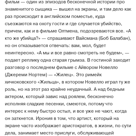
фильм — один из эпизодов бесконечной истории про
знаменитого сыщика — вышел на экраны, и там дело как
раз происходит в английском поместье, куда
съезжаются на охоту гости и где случается убийство,
причем, как и в фильме Олтмена, подозреваются все. «А
кто же убийца?» — спрашивают Вайсмана (Боб Балабан),
но он отказывается отвечать: вам, мол, будет
неинтересно. «А мы и все равно смотреть не будем», —
подает реплику одна старая грымза. В гостиной заходит
разговор о последнем фильме с Айвором Новелло
(Джереми Нортем) — «Жилец». Это римейк
хичкоковского «Жильца», в котором Новелло играл ту же
роль, но на этот раз крайне неудачный. А над бедным
актером, который завис над роялем, бесконечно
исполняя сладкие песенки, смеются, потому что
интерес к нему быстро остыл, и все уже не чают, когда
он заткнется. Ирония в том, что артист, который на
экране часто изображает аристократов, в жизни, по сути
дела, занимает место прислуги, обслуживающей