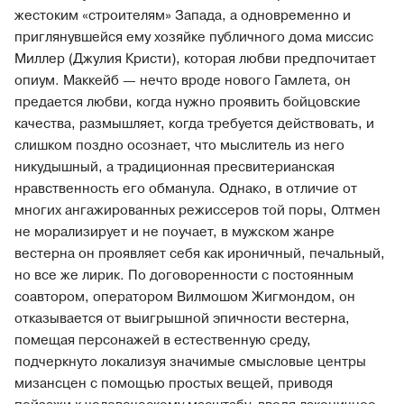
жестоким «строителям» Запада, а одновременно и
приглянувшейся ему хозяйке публичного дома миссис
Миллер (Джулия Кристи), которая любви предпочитает
опиум. Маккейб — нечто вроде нового Гамлета, он
предается любви, когда нужно проявить бойцовские
качества, размышляет, когда требуется действовать, и
слишком поздно осознает, что мыслитель из него
никудышный, а традиционная пресвитерианская
нравственность его обманула. Однако, в отличие от
многих ангажированных режиссеров той поры, Олтмен
не морализирует и не поучает, в мужском жанре
вестерна он проявляет себя как ироничный, печальный,
но все же лирик. По договоренности с постоянным
соавтором, оператором Вилмошом Жигмондом, он
отказывается от выигрышной эпичности вестерна,
помещая персонажей в естественную среду,
подчеркнуто локализуя значимые смысловые центры
мизансцен с помощью простых вещей, приводя