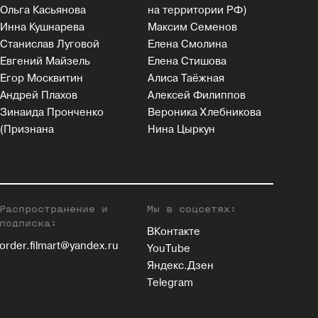
Ольга Касьянова
на территории РФ)
Инна Кушнарева
Максим Семенов
Станислав Луговой
Елена Смолина
Евгений Майзель
Елена Стишова
Егор Москвитин
Алиса Таёжная
Андрей Плахов
Алексей Филиппов
Зинаида Пронченко
Вероника Хлебникова
(Признана
Нина Цыркун
Распространение и
Мы в соцсетях:
подписка:
ВКонтакте
order.filmart@yandex.ru
YouTube
Яндекс.Дзен
Telegram